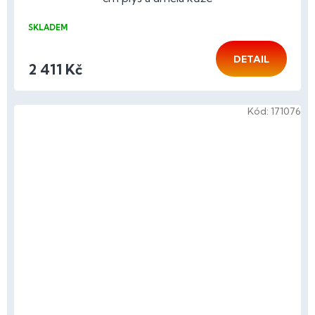
SKLADEM
DETAIL
2 411 Kč
Kód:
171076