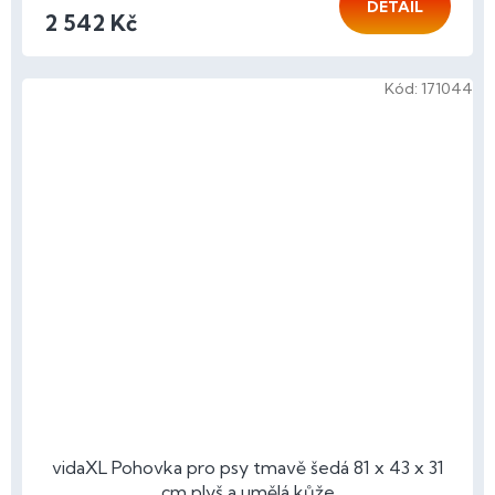
DETAIL
2 542 Kč
Kód:
171044
vidaXL Pohovka pro psy tmavě šedá 81 x 43 x 31
cm plyš a umělá kůže