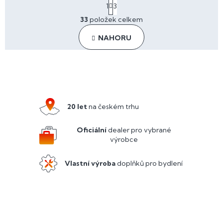
S
1
3
t
O
r
33
položek celkem
v
á
l
n
NAHORU
á
k
o
d
v
a
Z
á
c
n
á
í
í
p
p
r
a
20 let
na českém trhu
v
t
k
y
í
Oficiální
dealer pro vybrané
v
výrobce
ý
p
Vlastní výroba
doplňků pro bydlení
i
s
u