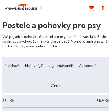
Přejít
na
NÁKUP
obsah
KOŠÍK
Postele a pohovky pro psy
Váš pejsek si pohovku či postel pro psy zaručeně zamiluje! Bude
se dmout pýchou, že má svůj vlastní gauč. Neméně nadšené z něj
budou i kočky a jiná malá zvířátka.
Ř
a
Nejdražší
Nejlevnější
Nejprodávanější
Abecedně
z
e
n
Cena
í
p
564
Kč
3169
Kč
r
o