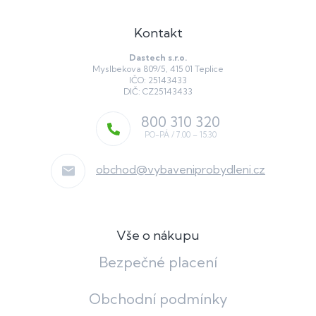
Kontakt
Dastech s.r.o.
Myslbekova 809/5, 415 01 Teplice
IČO: 25143433
DIČ: CZ25143433
800 310 320
obchod
@
vybaveniprobydleni.cz
Vše o nákupu
Bezpečné placení
Obchodní podmínky