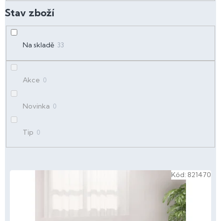
d
u
k
t
Na skladě
33
ů
Akce
0
Novinka
0
Tip
0
V
Kód:
821470
ý
p
i
s