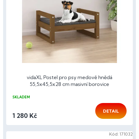
p
r
o
d
u
k
t
ů
vidaXL Postel pro psy medově hnědá
55,5x45,5x28 cm masivní borovice
SKLADEM
DETAIL
1 280 Kč
Kód:
171032