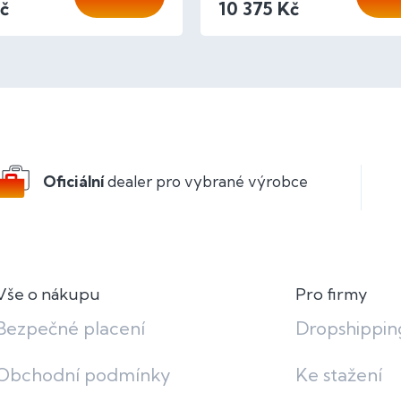
č
10 375 Kč
O
v
l
á
d
a
c
Oficiální
dealer pro vybrané výrobce
í
p
r
v
k
y
v
Vše o nákupu
Pro firmy
ý
p
Bezpečné placení
Dropshippin
i
s
Obchodní podmínky
Ke stažení
u