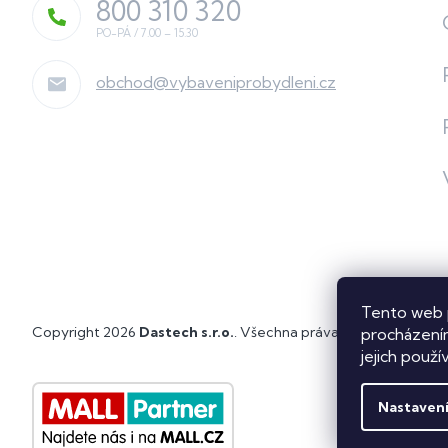
800 310 320
obchod
@
vybaveniprobydleni.cz
Tento web 
Copyright 2026
Dastech s.r.o.
. Všechna práva vyhrazena.
Upra
procházením
jejich použí
Nastaven