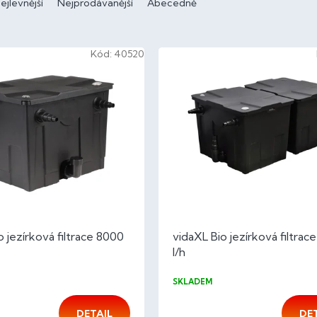
ejlevnější
Nejprodávanější
Abecedně
Kód:
40520
o jezírková filtrace 8000
vidaXL Bio jezírková filtrac
l/h
SKLADEM
DETAIL
DE