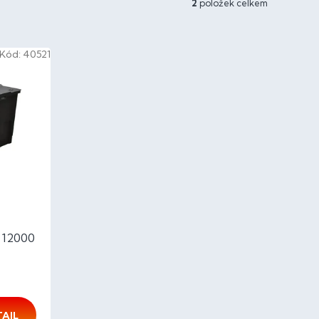
2
položek celkem
Kód:
40521
e 12000
TAIL