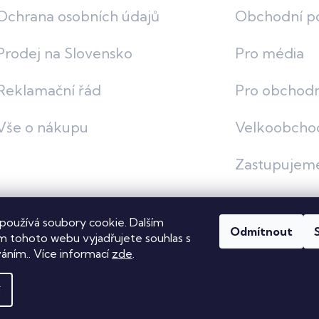
Ochrana osobních údajů
Obchodní p
Prodej na Slovensko
Pro média
Reklamační řád
Pro obchodn
Vše o nákupu
Velkoobcho
Zastupujem
používá soubory cookie. Dalším
Odmítnout
vit nastavení cookies
 tohoto webu vyjadřujete souhlas s
váním.. Více informací
zde
.
í