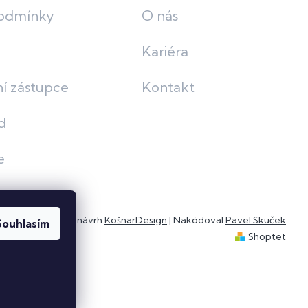
odmínky
O nás
Kariéra
í zástupce
Kontakt
d
e
Grafický návrh
KošnarDesign
| Nakódoval
Pavel Skuček
Souhlasím
Shoptet