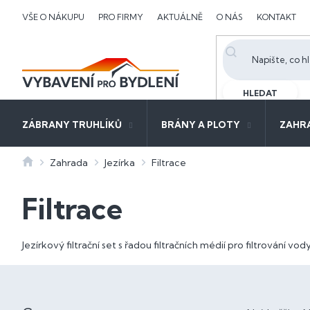
Přejít
VŠE O NÁKUPU
PRO FIRMY
AKTUÁLNĚ
O NÁS
KONTAKT
na
obsah
HLEDAT
ZÁBRANY TRUHLÍKŮ
BRÁNY A PLOTY
ZAHR
Domů
Zahrada
Jezírka
Filtrace
Filtrace
Jezírkový filtrační set s řadou filtračních médií pro filtrování vody
P
o
Ř
s