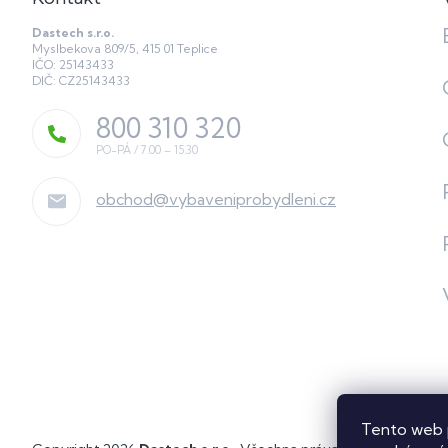
Dastech s.r.o.
Myslbekova 809/5, 415 01 Teplice
IČO: 25143433
DIČ: CZ25143433
800 310 320
obchod
@
vybaveniprobydleni.cz
Tento web 