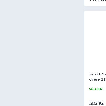
vidaXL Sa
dveře 2 
cm PVC
SKLADEM
583 Kč