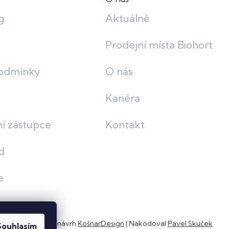
g
Aktuálně
Prodejní místa Biohort
odmínky
O nás
Kariéra
í zástupce
Kontakt
d
e
Grafický návrh
KošnarDesign
| Nakódoval
Pavel Skuček
Souhlasím