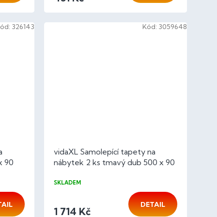
ód:
326143
Kód:
3059648
a
vidaXL Samolepící tapety na
x 90
nábytek 2 ks tmavý dub 500 x 90
cm PVC
SKLADEM
TAIL
DETAIL
1 714 Kč