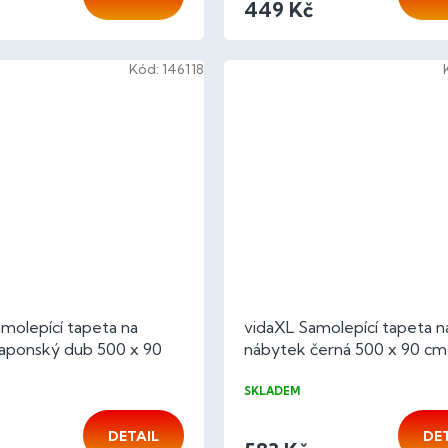
449 Kč
Kód:
146118
molepící tapeta na
vidaXL Samolepící tapeta n
japonský dub 500 x 90
nábytek černá 500 x 90 c
SKLADEM
DETAIL
DE