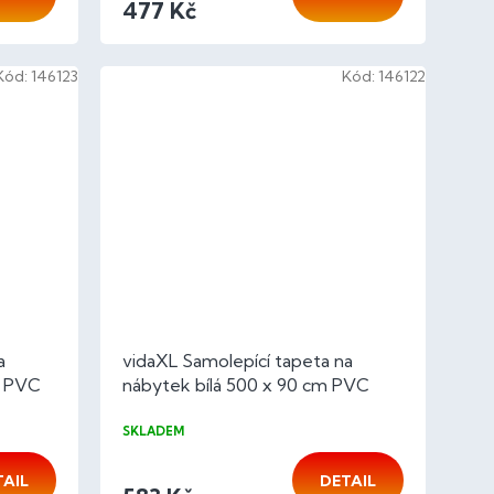
477 Kč
Kód:
146123
Kód:
146122
a
vidaXL Samolepící tapeta na
m PVC
nábytek bílá 500 x 90 cm PVC
SKLADEM
TAIL
DETAIL