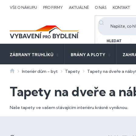
Přejít
VŠE O NÁKUPU
PRO FIRMY
AKTUÁLNĚ
O NÁS
KONTAKT
na
obsah
HLEDAT
ZÁBRANY TRUHLÍKŮ
BRÁNY A PLOTY
ZAHR
Domů
Interiér dům - byt
Tapety
Tapety na dveře a náby
Tapety na dveře a n
Naše tapety ve vašem stávajícím interiéru krásně vyniknou.
P
o
Ř
s