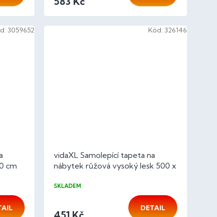
583 Kč
d:
3059652
Kód:
326146
a
vidaXL Samolepící tapeta na
90 cm
nábytek růžová vysoký lesk 500 x
90 cm PVC
SKLADEM
TAIL
DETAIL
451 Kč