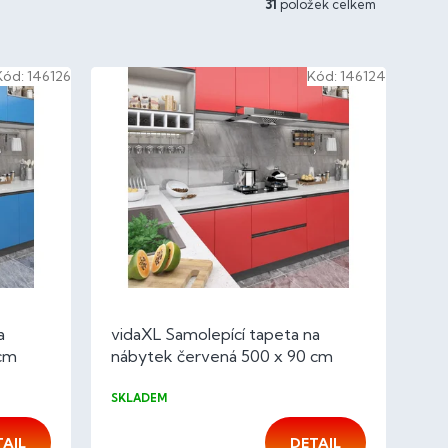
31
položek celkem
Kód:
146126
Kód:
146124
a
vidaXL Samolepící tapeta na
 cm
nábytek červená 500 x 90 cm
PVC
SKLADEM
TAIL
DETAIL