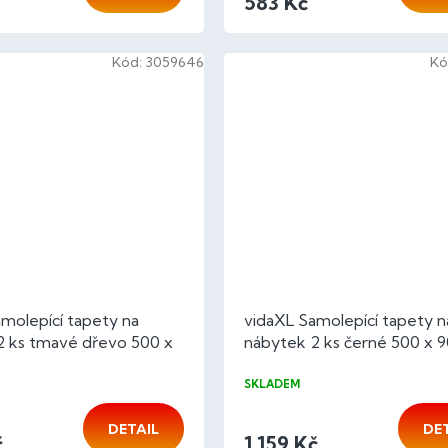
583 Kč
Kód:
3059646
Kó
molepící tapety na
vidaXL Samolepící tapety n
2 ks tmavé dřevo 500 x
nábytek 2 ks černé 500 x 
VC
PVC
SKLADEM
DETAIL
DE
č
1 159 Kč