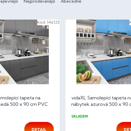
ejlevnější
Nejprodávanější
Abecedně
Kód:
146125
molepící tapeta na
vidaXL Samolepící tapeta n
šedá 500 x 90 cm PVC
nábytek azurová 500 x 90
PVC
SKLADEM
DETAIL
DE