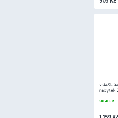
503 Kč
vidaXL Sa
nábytek 
90 cm P
SKLADEM
1 159 K