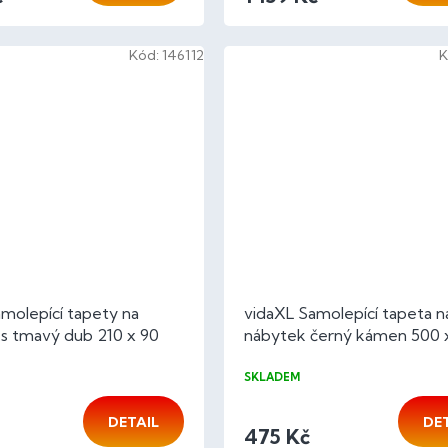
Kód:
146112
K
molepící tapety na
vidaXL Samolepící tapeta n
ks tmavý dub 210 x 90
nábytek černý kámen 500 
cm PVC
SKLADEM
DETAIL
DE
475 Kč