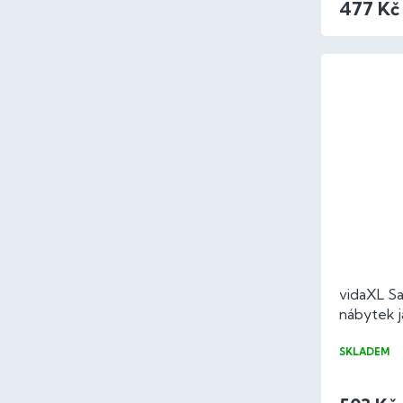
477 Kč
vidaXL Sa
nábytek 
cm PVC
SKLADEM