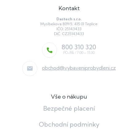
Kontakt
Dastech s.r.o.
Myslbekova 809/5, 415 01 Teplice
IČO: 25143433
DIČ: CZ25143433
800 310 320
obchod
@
vybaveniprobydleni.cz
Vše o nákupu
Bezpečné placení
Obchodní podmínky