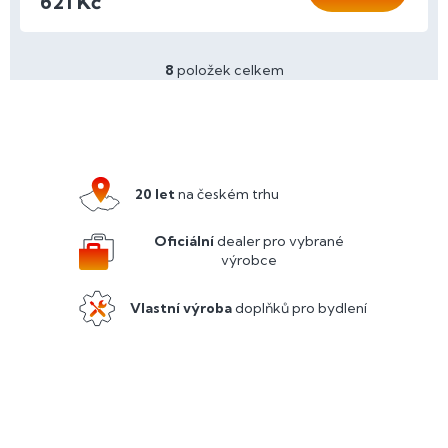
621 Kč
8
položek celkem
O
v
l
Z
á
á
d
p
a
a
c
20 let
na českém trhu
í
t
p
í
Oficiální
dealer pro vybrané
r
výrobce
v
k
y
Vlastní výroba
doplňků pro bydlení
v
ý
p
i
s
u