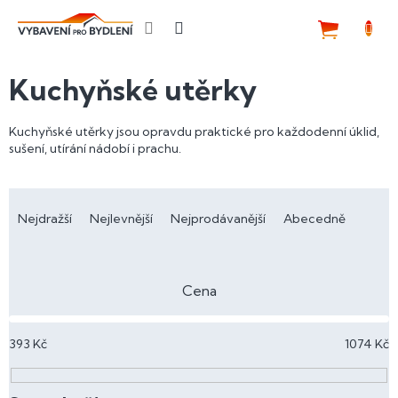
Přejít
na
NÁKUP
obsah
KOŠÍK
Kuchyňské utěrky
Kuchyňské utěrky jsou opravdu praktické pro každodenní úklid,
sušení, utírání nádobí i prachu.
Ř
a
Nejdražší
Nejlevnější
Nejprodávanější
Abecedně
z
e
n
Cena
í
p
393
Kč
1074
Kč
r
o