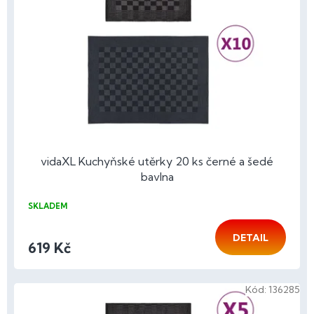
p
r
o
d
u
k
t
ů
vidaXL Kuchyňské utěrky 20 ks černé a šedé
bavlna
SKLADEM
DETAIL
619 Kč
Kód:
136285