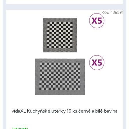
Kód:
136291
vidaXL Kuchyňské utěrky 10 ks černé a bílé bavlna