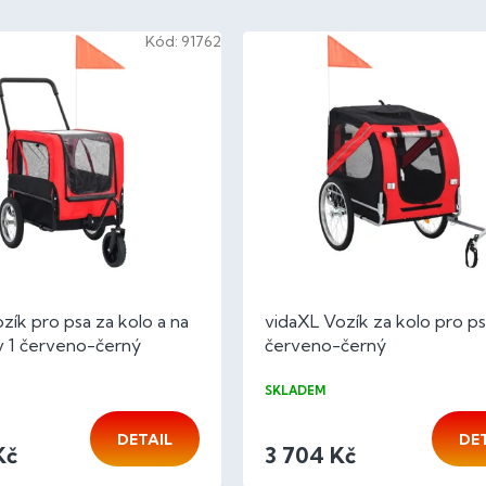
Kód:
91762
zík pro psa za kolo a na
vidaXL Vozík za kolo pro p
v 1 červeno-černý
červeno-černý
SKLADEM
DETAIL
DE
Kč
3 704 Kč