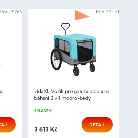
Kód:
91766
Kód:
92441
sa
vidaXL Vozík pro psa za kolo a na
běhání 2 v 1 modro-šedý
SKLADEM
TAIL
DETAIL
3 613 Kč