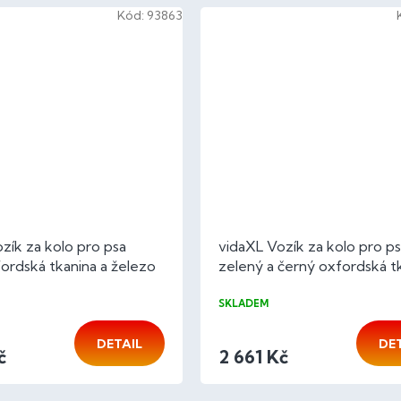
Kód:
93863
zík za kolo pro psa
vidaXL Vozík za kolo pro p
ordská tkanina a železo
zelený a černý oxfordská t
a železo
SKLADEM
DETAIL
DE
č
2 661 Kč