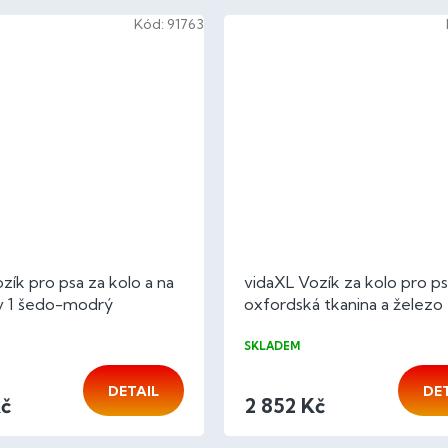
Kód:
91763
zík pro psa za kolo a na
vidaXL Vozík za kolo pro p
 v 1 šedo-modrý
oxfordská tkanina a železo
SKLADEM
DETAIL
DE
Kč
2 852 Kč