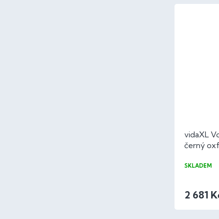
vidaXL Vo
černý oxf
SKLADEM
2 681 K