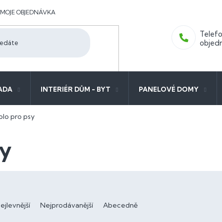
MOJE OBJEDNÁVKA
ADA
INTERIÉR DŮM - BYT
PANELOVÉ DOMY
olo pro psy
sy
ejlevnější
Nejprodávanější
Abecedně