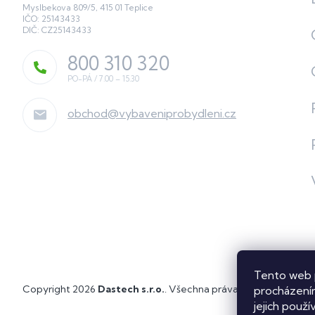
Myslbekova 809/5, 415 01 Teplice
IČO: 25143433
DIČ: CZ25143433
800 310 320
obchod
@
vybaveniprobydleni.cz
Tento web 
Copyright 2026
Dastech s.r.o.
. Všechna práva vyhrazena.
Upra
procházením
jejich použí