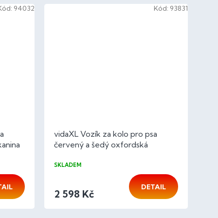
Kód:
94032
Kód:
93831
sa
vidaXL Vozík za kolo pro psa
kanina
červený a šedý oxfordská
tkanina/železo
SKLADEM
TAIL
DETAIL
2 598 Kč