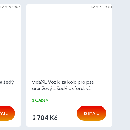
Kód:
93965
Kód:
93970
sa šedý
vidaXL Vozík za kolo pro psa
oranžový a šedý oxfordská
tkanina/železo
SKLADEM
TAIL
DETAIL
2 704 Kč