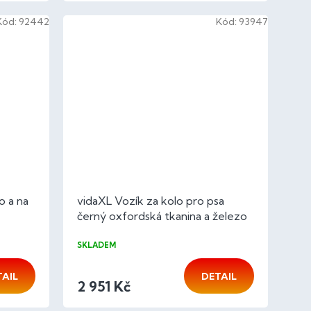
Kód:
92442
Kód:
93947
o a na
vidaXL Vozík za kolo pro psa
černý oxfordská tkanina a železo
SKLADEM
TAIL
DETAIL
2 951 Kč