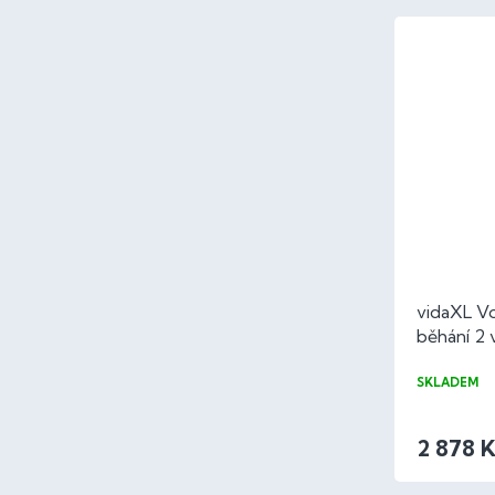
vidaXL Vo
běhání 2
SKLADEM
2 878 