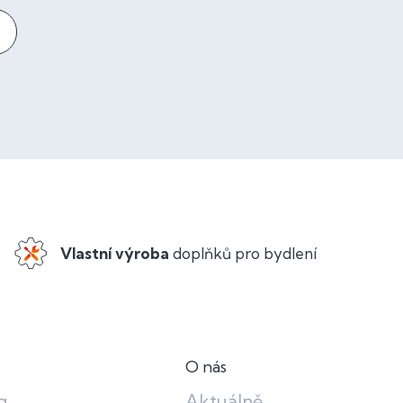
Vlastní výroba
doplňků pro bydlení
O nás
g
Aktuálně