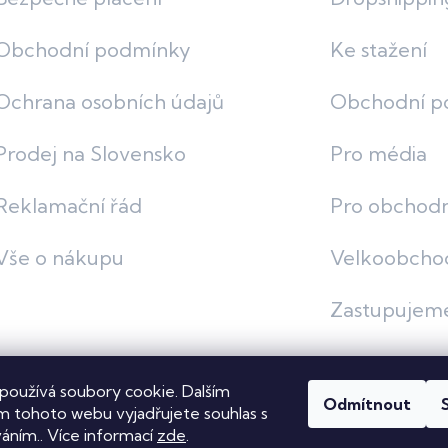
Obchodní podmínky
Ke stažení
Ochrana osobních údajů
Obchodní p
Prodej na Slovensko
Pro média
Reklamační řád
Pro obchodn
Vše o nákupu
Velkoobcho
Zastupujem
používá soubory cookie. Dalším
Odmítnout
vit nastavení cookies
 tohoto webu vyjadřujete souhlas s
váním.. Více informací
zde
.