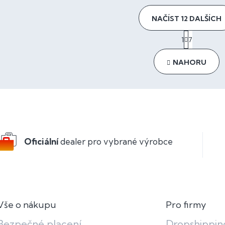
NAČÍST 12 DALŠÍCH
S
1
7
t
O
r
v
á
l
NAHORU
n
á
k
d
o
a
v
c
á
í
n
p
í
r
v
Oficiální
dealer pro vybrané výrobce
k
y
v
ý
p
i
Vše o nákupu
Pro firmy
s
u
Bezpečné placení
Dropshippin