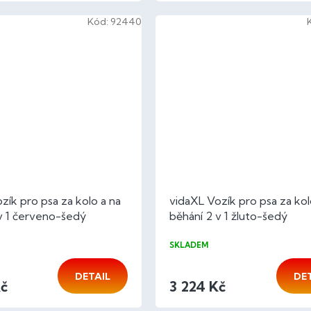
Kód:
92440
zík pro psa za kolo a na
vidaXL Vozík pro psa za kol
v 1 červeno-šedý
běhání 2 v 1 žluto-šedý
SKLADEM
DETAIL
DE
Kč
3 224 Kč