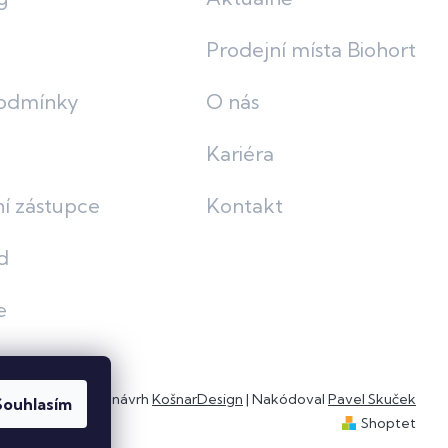
Prodejní místa Biohort
odmínky
O nás
Kariéra
í zástupce
Kontakt
d
e
Grafický návrh
KošnarDesign
| Nakódoval
Pavel Skuček
Souhlasím
Shoptet