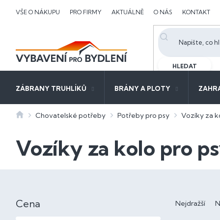
Přejít
VŠE O NÁKUPU
PRO FIRMY
AKTUÁLNĚ
O NÁS
KONTAKT
na
obsah
HLEDAT
ZÁBRANY TRUHLÍKŮ
BRÁNY A PLOTY
ZAHR
Domů
Chovatelské potřeby
Potřeby pro psy
Vozíky za k
Vozíky za kolo pro p
P
o
Ř
s
Cena
a
Nejdražší
N
t
z