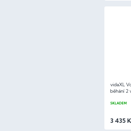
vidaXL Vo
běhání 2 
SKLADEM
3 435 