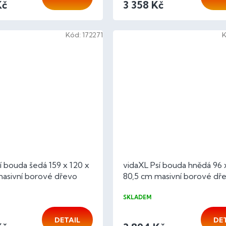
Kč
3 358 Kč
Kód:
172271
í bouda šedá 159 x 120 x
vidaXL Psí bouda hnědá 96 
masivní borové dřevo
80,5 cm masivní borové dř
SKLADEM
DETAIL
DE