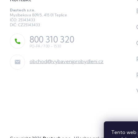
Dastech s.r.o.
Myslbekova 809/5, 415 01 Teplice
IČO: 25143433
DIČ: CZ25143433
800 310 320
obchod
@
vybaveniprobydleni.cz
Tento web 