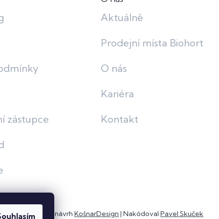
g
Aktuálně
Prodejní místa Biohort
odmínky
O nás
Kariéra
í zástupce
Kontakt
d
e
Grafický návrh
KošnarDesign
| Nakódoval
Pavel Skuček
Souhlasím