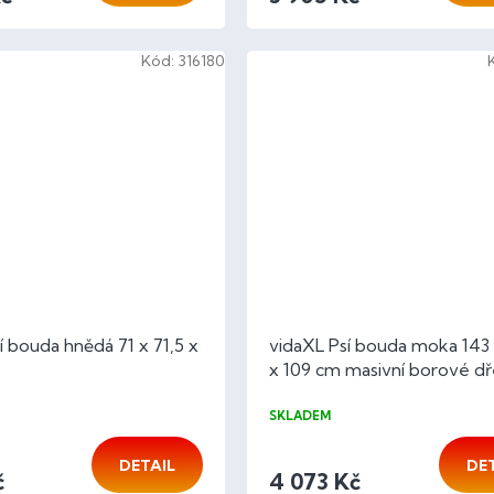
Kód:
316180
í bouda hnědá 71 x 71,5 x
vidaXL Psí bouda moka 143 
x 109 cm masivní borové d
SKLADEM
DETAIL
DE
č
4 073 Kč