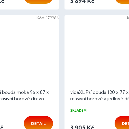
Kč
3 894 Kč
Kód:
172266
í bouda moka 96 x 87 x
vidaXL Psí bouda 120 x 77 
masivní borové dřevo
masivní borové a jedlové d
SKLADEM
DETAIL
DE
Kč
3 905 Kč