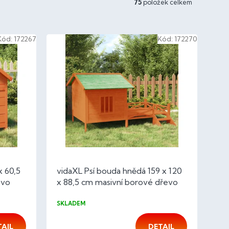
75
položek celkem
Kód:
172267
Kód:
172270
x 60,5
vidaXL Psí bouda hnědá 159 x 120
evo
x 88,5 cm masivní borové dřevo
SKLADEM
TAIL
DETAIL