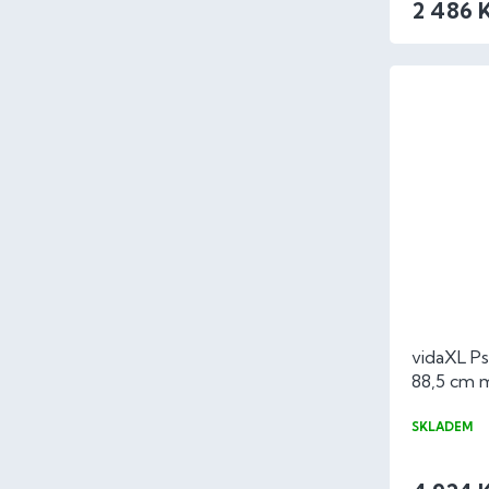
2 486 
vidaXL Ps
88,5 cm 
SKLADEM