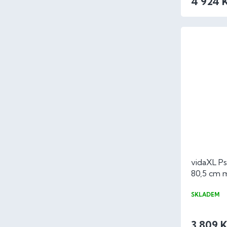
4 924 
vidaXL Ps
80,5 cm 
SKLADEM
3 809 