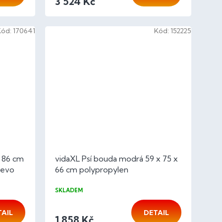
3 524 Kč
Kód:
170641
Kód:
152225
x 86 cm
vidaXL Psí bouda modrá 59 x 75 x
řevo
66 cm polypropylen
SKLADEM
TAIL
DETAIL
1 858 Kč