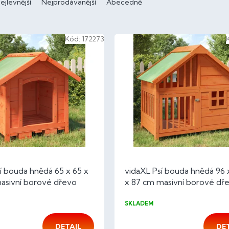
ejlevnější
Nejprodávanější
Abecedně
Kód:
172273
í bouda hnědá 65 x 65 x
vidaXL Psí bouda hnědá 96 
masivní borové dřevo
x 87 cm masivní borové dř
SKLADEM
DETAIL
DE