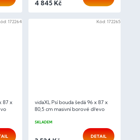
4 845 Kč
Kód:
172264
Kód:
172265
x 87 x
vidaXL Psí bouda šedá 96 x 87 x
evo
80,5 cm masivní borové dřevo
SKLADEM
TAIL
DETAIL