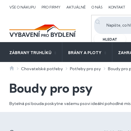
Přejít
VŠE O NÁKUPU
PRO FIRMY
AKTUÁLNĚ
O NÁS
KONTAKT
na
obsah
HLEDAT
ZÁBRANY TRUHLÍKŮ
BRÁNY A PLOTY
ZAHR
Domů
Chovatelské potřeby
Potřeby pro psy
Boudy pro 
Boudy pro psy
Bytelná psí bouda poskytne vašemu psovi ideální pohodlné mís
P
o
Ř
s