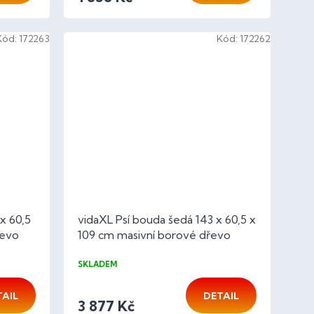
Kód:
172263
Kód:
172262
x 60,5
vidaXL Psí bouda šedá 143 x 60,5 x
řevo
109 cm masivní borové dřevo
SKLADEM
TAIL
DETAIL
3 877 Kč