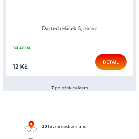
Dastech Háček S, nerez
SKLADEM
DETAIL
12 Kč
7
položek celkem
O
v
l
Z
á
á
d
p
a
a
c
20 let
na českém trhu
í
t
p