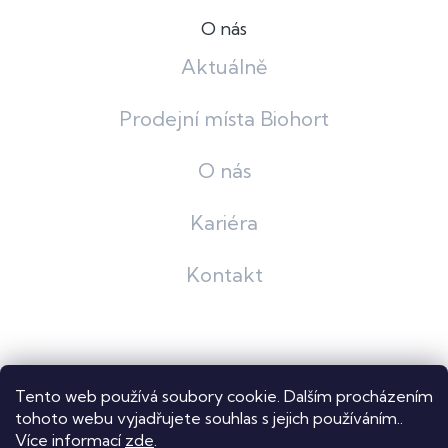
O nás
Aktuálně
Prodejní místa Biohort
O nás
Kariéra
Kontakt
Grafický návrh
KošnarDesign
| Nakódoval
Pavel Skuček
Tento web používá soubory cookie. Dalším procházením
Shoptet
tohoto webu vyjadřujete souhlas s jejich používáním..
Více informací
zde
.