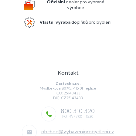
í
Oficiální
dealer pro vybrané
r
výrobce
v
k
y
Vlastní výroba
doplňků pro bydlení
v
ý
p
i
s
u
Kontakt
Dastech s.r.o.
Myslbekova 809/5, 415 01 Teplice
IČO: 25143433
DIČ: CZ25143433
800 310 320
obchod
@
vybaveniprobydleni.cz