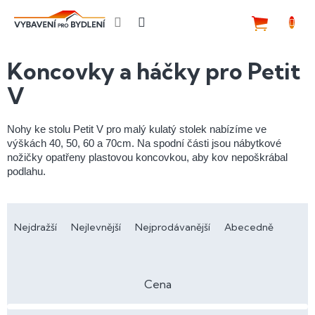
Přejít
na
NÁKUP
obsah
KOŠÍK
Koncovky a háčky pro Petit
V
Nohy ke stolu Petit V pro malý kulatý stolek nabízíme ve
výškách 40, 50, 60 a 70cm. Na spodní části jsou nábytkové
nožičky opatřeny plastovou koncovkou, aby kov nepoškrábal
podlahu.
Ř
a
Nejdražší
Nejlevnější
Nejprodávanější
Abecedně
z
e
n
Cena
í