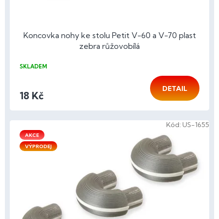
ů
Koncovka nohy ke stolu Petit V-60 a V-70 plast
zebra růžovobílá
SKLADEM
DETAIL
18 Kč
Kód:
US-1655
AKCE
VÝPRODEJ