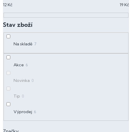
p
12
Kč
19
Kč
r
o
d
u
k
t
Na skladě
7
ů
Akce
6
Novinka
0
Tip
0
Výprodej
6
Značky