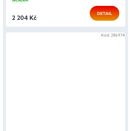
SKLADEM
DETAIL
2 204 Kč
Kód:
286974