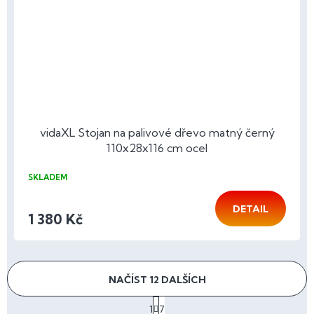
vidaXL Stojan na palivové dřevo matný černý
110x28x116 cm ocel
SKLADEM
DETAIL
1 380 Kč
NAČÍST 12 DALŠÍCH
S
1
7
t