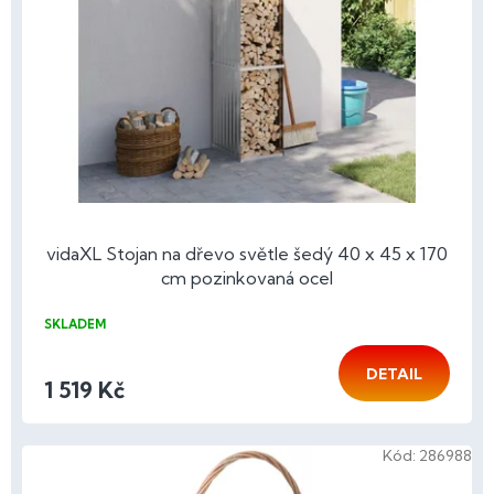
p
r
o
d
u
k
t
ů
vidaXL Stojan na dřevo světle šedý 40 x 45 x 170
cm pozinkovaná ocel
SKLADEM
DETAIL
1 519 Kč
Kód:
286988