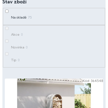
d
u
k
t
Na skladě
75
ů
Akce
0
Novinka
0
Tip
0
V
Kód:
364548
ý
p
i
s