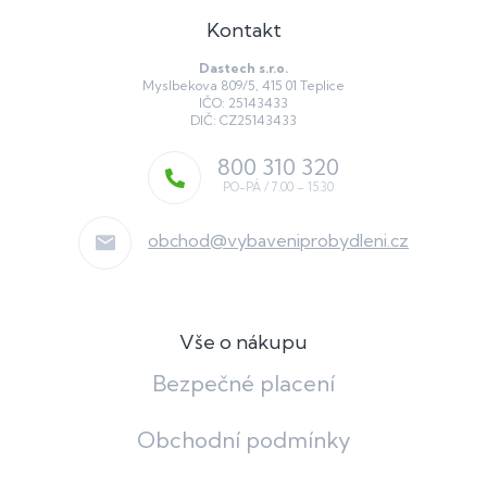
Kontakt
Dastech s.r.o.
Myslbekova 809/5, 415 01 Teplice
IČO: 25143433
DIČ: CZ25143433
800 310 320
obchod
@
vybaveniprobydleni.cz
Vše o nákupu
Bezpečné placení
Obchodní podmínky