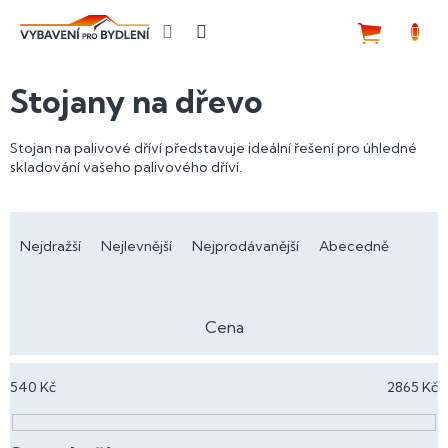
Přejít
na
NÁKUP
obsah
KOŠÍK
Stojany na dřevo
Stojan na palivové dříví představuje ideální řešení pro úhledné
skladování vašeho palivového dříví.
Ř
a
Nejdražší
Nejlevnější
Nejprodávanější
Abecedně
z
e
n
Cena
í
p
540
Kč
2865
Kč
r
o