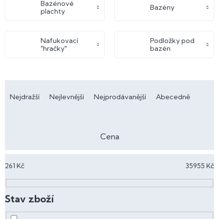
Bazénové
Bazény
plachty
Nafukovací
Podložky pod
"hračky"
bazén
Ř
a
Nejdražší
Nejlevnější
Nejprodávanější
Abecedně
z
e
n
Cena
í
p
261
Kč
35955
Kč
r
o
d
u