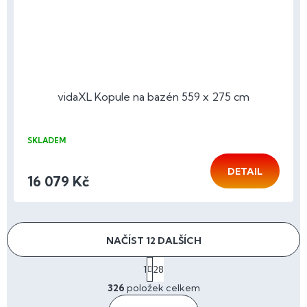
vidaXL Kopule na bazén 559 x 275 cm
SKLADEM
DETAIL
16 079 Kč
NAČÍST 12 DALŠÍCH
S
1
28
t
O
r
326
položek celkem
v
á