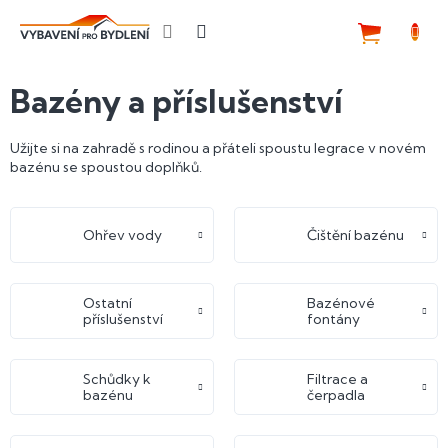
Přejít
na
NÁKUP
obsah
KOŠÍK
Bazény a příslušenství
Užijte si na zahradě s rodinou a přáteli spoustu legrace v novém
bazénu se spoustou doplňků.
Ohřev vody
Čištění bazénu
Ostatní
Bazénové
příslušenství
fontány
Schůdky k
Filtrace a
bazénu
čerpadla