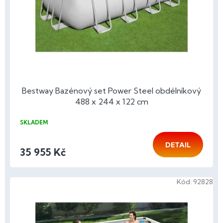
o
d
u
k
t
ů
Bestway Bazénový set Power Steel obdélníkový
488 x 244 x 122 cm
SKLADEM
DETAIL
35 955 Kč
Kód:
92828