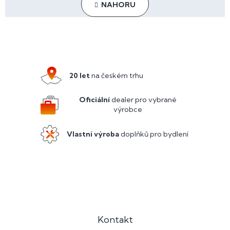
l
n
NAHORU
á
k
o
d
v
a
Z
á
c
n
á
í
í
p
p
r
a
20 let
na českém trhu
v
t
k
y
í
Oficiální
dealer pro vybrané
v
výrobce
ý
p
Vlastní výroba
doplňků pro bydlení
i
s
u
Kontakt