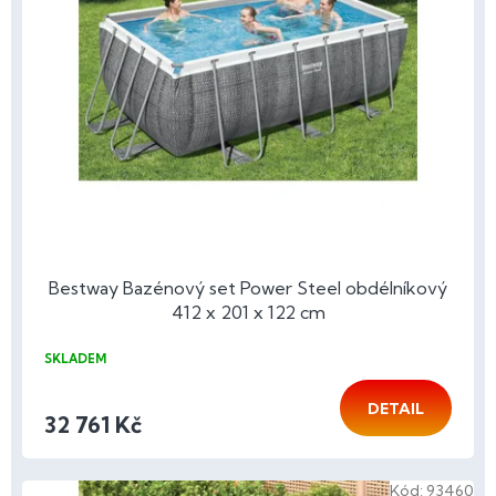
Bestway Bazénový set Power Steel obdélníkový
412 x 201 x 122 cm
SKLADEM
DETAIL
32 761 Kč
Kód:
93460