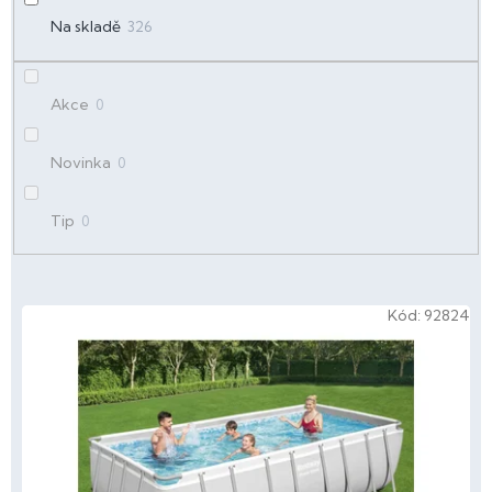
k
t
Na skladě
326
ů
Akce
0
Novinka
0
Tip
0
V
Kód:
92824
ý
p
i
s
p
r