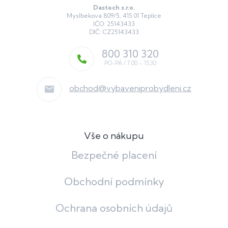
Dastech s.r.o.
Myslbekova 809/5, 415 01 Teplice
IČO: 25143433
DIČ: CZ25143433
800 310 320
obchod
@
vybaveniprobydleni.cz
Vše o nákupu
Bezpečné placení
Obchodní podmínky
Ochrana osobních údajů