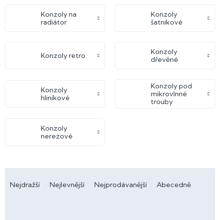
Konzoly na
Konzoly
radiátor
šatníkové
Konzoly
Konzoly retro
dřevěné
Konzoly pod
Konzoly
mikrovlnné
hliníkové
trouby
Konzoly
nerezové
Ř
a
Nejdražší
Nejlevnější
Nejprodávanější
Abecedně
z
e