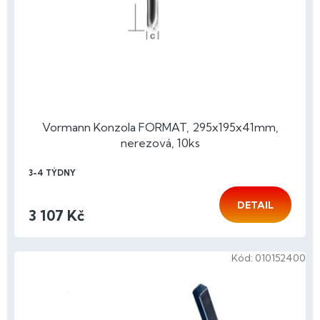
o
d
u
k
t
ů
Vormann Konzola FORMAT, 295x195x41mm,
nerezová, 10ks
3-4 TÝDNY
DETAIL
3 107 Kč
Kód:
010152400