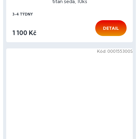
titan šedá, 10ks
3-4 TÝDNY
DETAIL
1 100 Kč
Kód:
000155300S