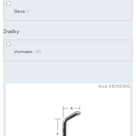
Sleva
2
Značky
Vormann
185
V
Kód:
010155300
ý
p
i
s
p
r