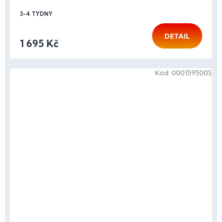
3-4 TÝDNY
DETAIL
1 695 Kč
Kód:
000159500S