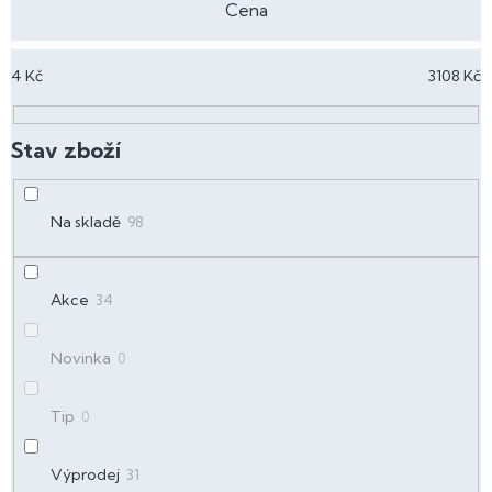
n
Cena
í
p
4
Kč
3108
Kč
r
o
d
u
k
t
Na skladě
98
ů
Akce
34
Novinka
0
Tip
0
Výprodej
31