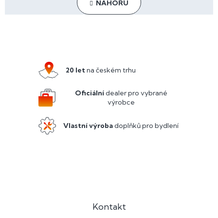
NAHORU
á
k
o
d
v
a
Z
á
c
n
á
í
í
p
p
r
a
20 let
na českém trhu
v
t
k
y
í
Oficiální
dealer pro vybrané
v
výrobce
ý
p
Vlastní výroba
doplňků pro bydlení
i
s
u
Kontakt