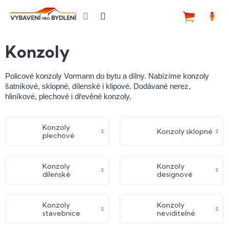
Přejít
na
NÁKUP
obsah
KOŠÍK
Konzoly
Policové konzoly Vormann do bytu a dílny. Nabízíme konzoly
šatníkové, sklopné, dílenské i klipové. Dodávané nerez,
hliníkové, plechové i dřevěné konzoly.
Konzoly
Konzoly sklopné
plechové
Konzoly
Konzoly
dílenské
designové
Konzoly
Konzoly
stavebnice
neviditelné