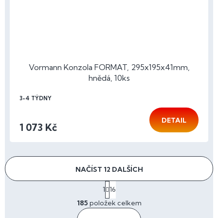
Vormann Konzola FORMAT, 295x195x41mm,
hnědá, 10ks
3-4 TÝDNY
DETAIL
1 073 Kč
NAČÍST 12 DALŠÍCH
S
1
16
t
O
r
185
položek celkem
v
á
l
n