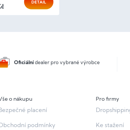
DETAIL
Kč
O
v
l
á
d
a
c
Oficiální
dealer pro vybrané výrobce
í
p
r
v
k
y
v
Vše o nákupu
Pro firmy
ý
p
Bezpečné placení
Dropshippin
i
s
Obchodní podmínky
Ke stažení
u