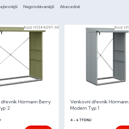
ejlevnější
Nejprodávanější
Abecedně
Kód:
H1344097-M
Kód:
H
 dřevník Hörmann Berry
Venkovní dřevník Hörmann
yp 2
Modern Typ 1
Ů
4 - 6 TÝDNŮ