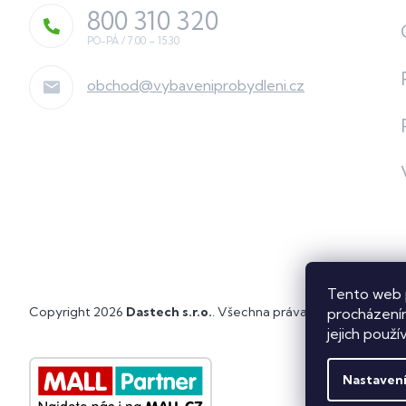
800 310 320
obchod
@
vybaveniprobydleni.cz
Tento web 
Copyright 2026
Dastech s.r.o.
. Všechna práva vyhrazena.
Upra
procházením
jejich použí
Nastaven