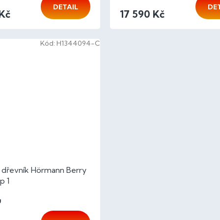
DETAIL
DE
 Kč
17 590 Kč
Kód:
H1344094-C
 dřevník Hörmann Berry
p 1
Ů