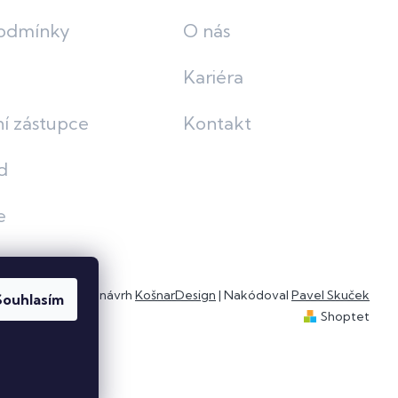
odmínky
O nás
Kariéra
í zástupce
Kontakt
d
e
Grafický návrh
KošnarDesign
| Nakódoval
Pavel Skuček
Souhlasím
Shoptet