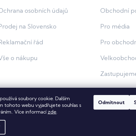
Ochrana osobních údajů
Obchodní p
Prodej na Slovensko
Pro média
Reklamační řád
Pro obchodn
Vše o nákupu
Velkoobcho
Zastupujem
používá soubory cookie. Dalším
Odmítnout
vit nastavení cookies
 tohoto webu vyjadřujete souhlas s
váním.. Více informací
zde
.
í