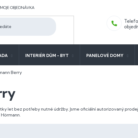
MOJE OBJEDNÁVKA
ADA
INTERIÉR DŮM - BYT
PANELOVÉ DOMY
mann Berry
rry
ítky let bez potřeby nutné údržby. Jsme oficiální autorizovaný pro
y Hörmann.