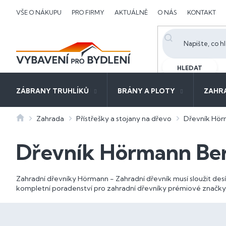
Přejít
VŠE O NÁKUPU
PRO FIRMY
AKTUÁLNĚ
O NÁS
KONTAKT
na
obsah
HLEDAT
ZÁBRANY TRUHLÍKŮ
BRÁNY A PLOTY
ZAHR
Domů
Zahrada
Přístřešky a stojany na dřevo
Dřevník Hör
Dřevník Hörmann Be
Zahradní dřevníky Hörmann - Zahradní dřevník musí sloužit des
kompletní poradenství pro zahradní dřevníky prémiové značk
P
o