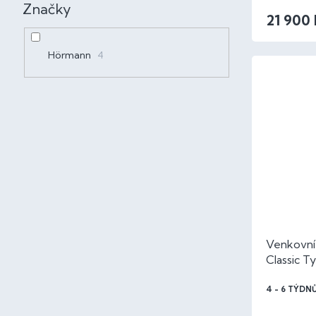
Značky
21 900
Hörmann
4
Venkovní
Classic Ty
4 - 6 TÝDN