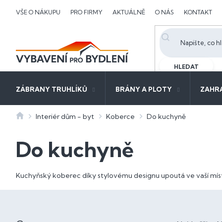
Přejít
VŠE O NÁKUPU
PRO FIRMY
AKTUÁLNĚ
O NÁS
KONTAKT
na
obsah
HLEDAT
ZÁBRANY TRUHLÍKŮ
BRÁNY A PLOTY
ZAHR
Domů
Interiér dům - byt
Koberce
Do kuchyně
Do kuchyně
Kuchyňský koberec díky stylovému designu upoutá ve vaší mís
P
o
Ř
s