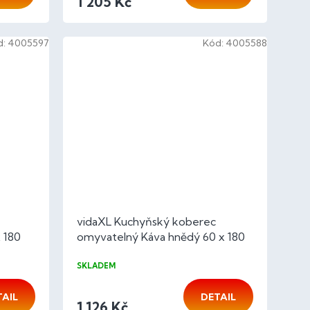
1 205 Kč
d:
4005597
Kód:
4005588
vidaXL Kuchyňský koberec
 180
omyvatelný Káva hnědý 60 x 180
cm samet
SKLADEM
TAIL
DETAIL
1 126 Kč