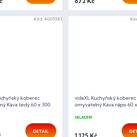
č
872 Kč
Kód:
4005583
Kó
uchyňský koberec
vidaXL Kuchyňský koberec
ný Káva šedý 60 x 300
omyvatelný Káva nápis 60 x
t
cm samet
SKLADEM
DETAIL
DE
č
1 125 Kč