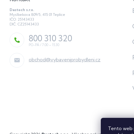
Dastech s.r.o.
Myslbekova 809/5, 415 01 Teplice
IČO: 25143433
DIČ: CZ25143433
800 310 320
obchod
@
vybaveniprobydleni.cz
Tento web 