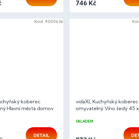
č
746 Kč
Kód:
4005636
Kó
uchyňský koberec
vidaXL Kuchyňský koberec
ný Hlavní města domov
omyvatelný Víno šedý 45 x
m samet
cm samet
SKLADEM
DETAIL
DE