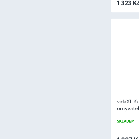
1 323 K
vidaXL K
omyvatel
60x180 c
SKLADEM