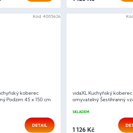
Kód:
4005626
Kó
uchyňský koberec
vidaXL Kuchyňský koberec
ný Podzim 45 x 150 cm
omyvatelný Šestihranný vz
180 cm samet
SKLADEM
DETAIL
DE
1 126 Kč