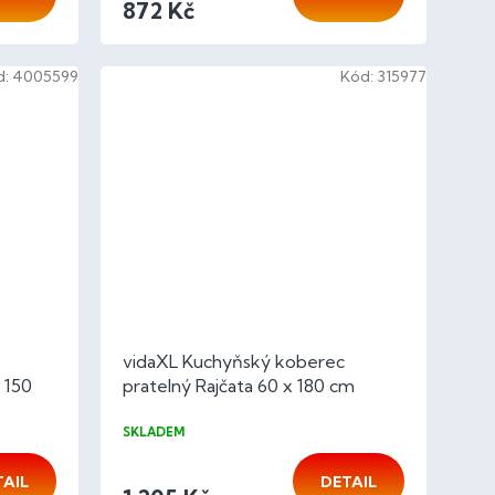
872 Kč
d:
4005599
Kód:
315977
vidaXL Kuchyňský koberec
 150
pratelný Rajčata 60 x 180 cm
SKLADEM
TAIL
DETAIL