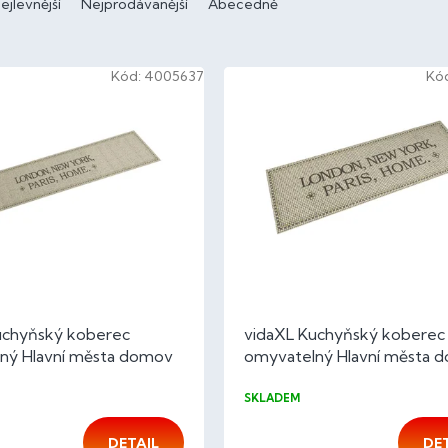
ejlevnější
Nejprodávanější
Abecedně
Kód:
4005637
Kó
uchyňský koberec
vidaXL Kuchyňský koberec
ný Hlavní města domov
omyvatelný Hlavní města 
cm samet
45x150 cm samet
SKLADEM
DETAIL
DE