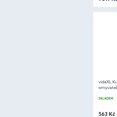
vidaXL K
omyvatel
samet
SKLADEM
563 Kč