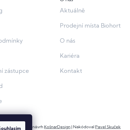
g
Aktuálně
Prodejní místa Biohort
odmínky
O nás
Kariéra
í zástupce
Kontakt
d
e
Grafický návrh
KošnarDesign
| Nakódoval
Pavel Skuček
Souhlasím