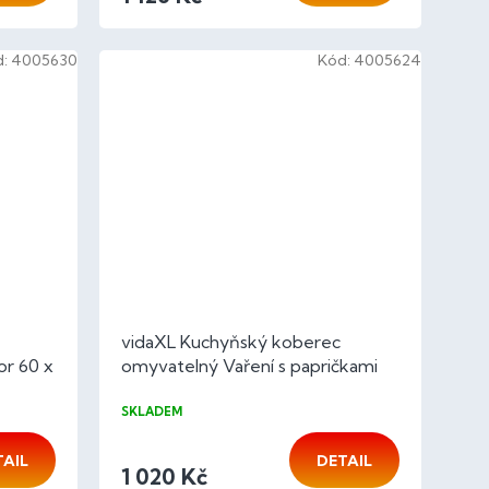
d:
4005630
Kód:
4005624
vidaXL Kuchyňský koberec
or 60 x
omyvatelný Vaření s papričkami
60x180cm samet
SKLADEM
TAIL
DETAIL
1 020 Kč