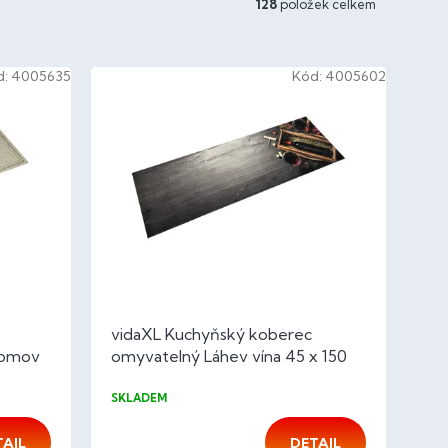
128
položek celkem
d:
4005635
Kód:
4005602
vidaXL Kuchyňský koberec
domov
omyvatelný Láhev vína 45 x 150
cm samet
SKLADEM
TAIL
DETAIL