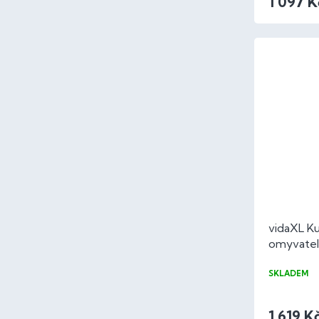
1 097 K
vidaXL K
omyvatel
cm same
SKLADEM
1 619 K