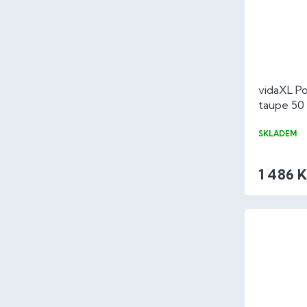
vidaXL Po
taupe 50 
SKLADEM
1 486 K