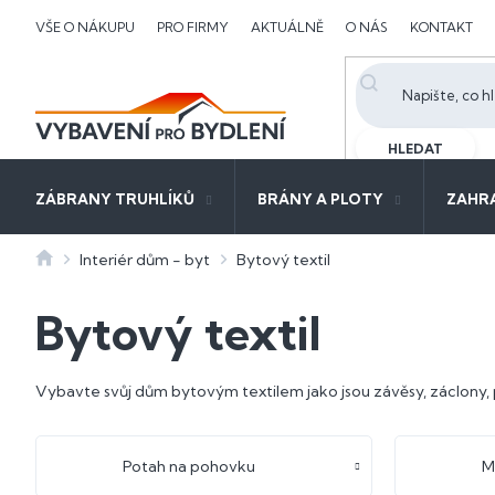
Přejít
VŠE O NÁKUPU
PRO FIRMY
AKTUÁLNĚ
O NÁS
KONTAKT
na
obsah
HLEDAT
ZÁBRANY TRUHLÍKŮ
BRÁNY A PLOTY
ZAHR
Domů
Interiér dům - byt
Bytový textil
Bytový textil
Vybavte svůj dům bytovým textilem jako jsou závěsy, záclony, 
Potah na pohovku
M