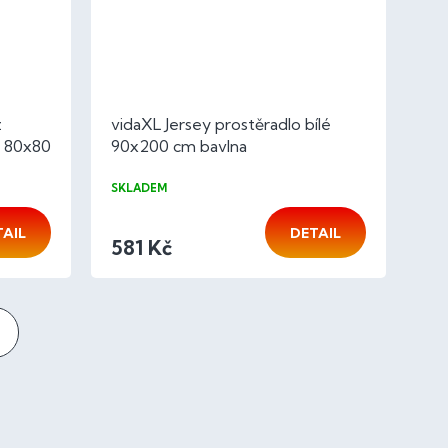
z
vidaXL Jersey prostěradlo bílé
é 80x80
90x200 cm bavlna
SKLADEM
TAIL
DETAIL
581 Kč