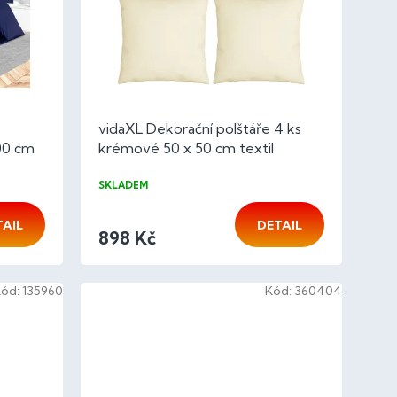
vidaXL Dekorační polštáře 4 ks
00 cm
krémové 50 x 50 cm textil
SKLADEM
TAIL
DETAIL
898 Kč
Kód:
135960
Kód:
360404