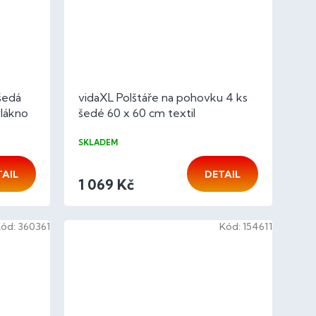
šedá
vidaXL Polštáře na pohovku 4 ks
lákno
šedé 60 x 60 cm textil
SKLADEM
TAIL
DETAIL
1 069 Kč
Kód:
360361
Kód:
154611