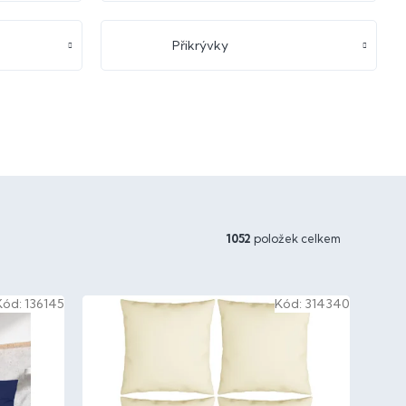
Přikrývky
1052
položek celkem
Kód:
136145
Kód:
314340