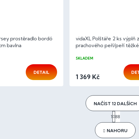
rsey prostěradlo bordó
vidaXL Polštáře 2 ks výplň 
m bavlna
prachového peří/peří těžk
cm bílé
SKLADEM
DETAIL
DE
1 369 Kč
NAČÍST 12 DALŠÍCH
S
1
88
t
O
r
v
á
l
NAHORU
n
á