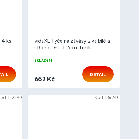
 4 ks
vidaXL Tyče na závěsy 2 ks bílé a
stříbrné 60–105 cm hliník
SKLADEM
TAIL
DETAIL
662 Kč
Kód:
132890
Kód:
136240