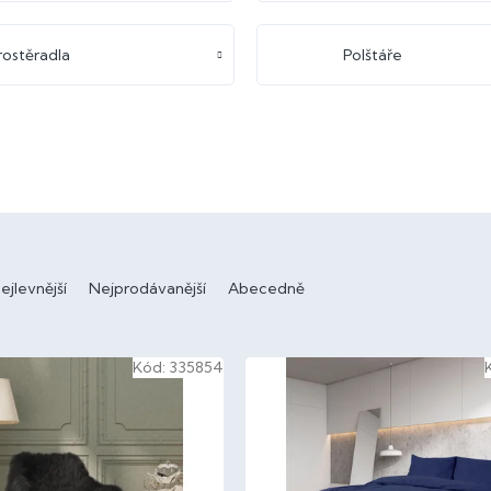
rostěradla
Polštáře
ejlevnější
Nejprodávanější
Abecedně
Kód:
335854