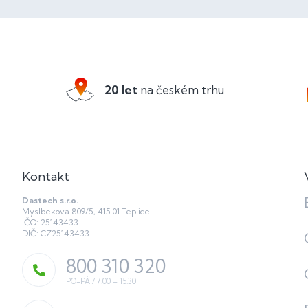
Z
á
p
a
20 let
na českém trhu
t
í
Kontakt
Dastech s.r.o.
Myslbekova 809/5, 415 01 Teplice
IČO: 25143433
DIČ: CZ25143433
800 310 320