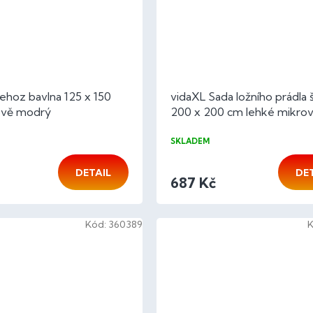
ehoz bavlna 125 x 150
vidaXL Sada ložního prádla 
ově modrý
200 x 200 cm lehké mikrov
SKLADEM
DETAIL
DE
687 Kč
Kód:
360389