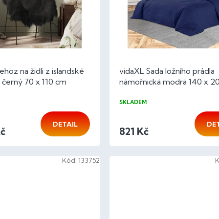
ehoz na židli z islandské
vidaXL Sada ložního prádla
 černý 70 x 110 cm
námořnická modrá 140 x 2
bavlna
SKLADEM
DETAIL
DE
Kč
821 Kč
Kód:
133752