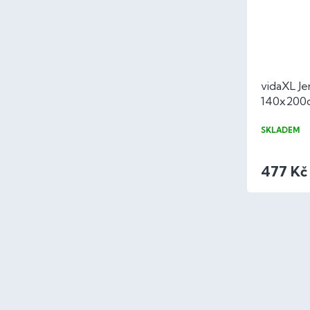
vidaXL Je
140x200c
SKLADEM
477 Kč