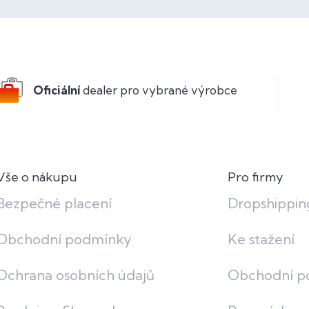
k
d
o
a
v
c
á
í
n
p
í
r
v
Oficiální
dealer pro vybrané výrobce
k
y
v
ý
p
i
Vše o nákupu
Pro firmy
s
u
Bezpečné placení
Dropshippin
Obchodní podmínky
Ke stažení
Ochrana osobních údajů
Obchodní p