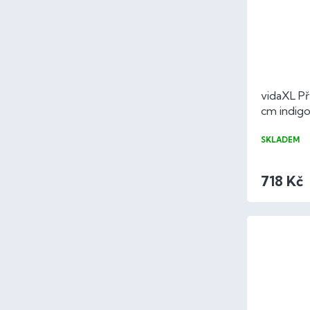
vidaXL Př
cm indig
SKLADEM
718 Kč