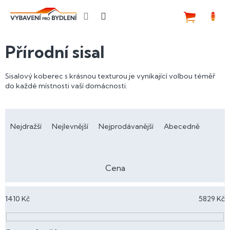
Přejít
na
NÁKUP
obsah
KOŠÍK
Přírodní sisal
Sisalový koberec s krásnou texturou je vynikající volbou téměř
do každé místnosti vaší domácnosti.
Ř
a
Nejdražší
Nejlevnější
Nejprodávanější
Abecedně
z
e
n
Cena
í
p
1410
Kč
5829
Kč
r
o