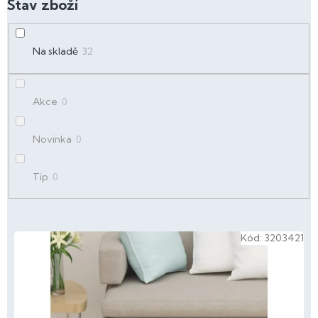
d
u
k
t
Na skladě
32
ů
Akce
0
Novinka
0
Tip
0
V
Kód:
3203421
ý
p
i
s