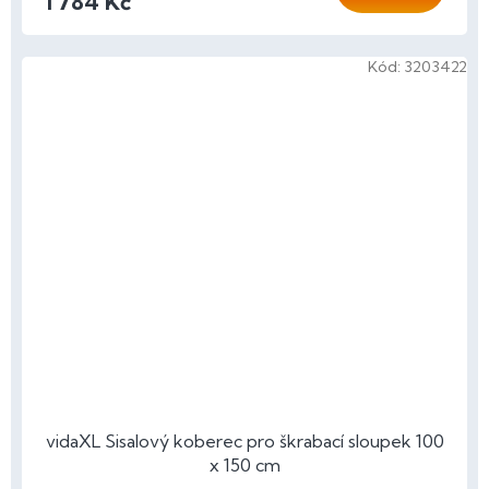
1 784 Kč
Kód:
3203422
vidaXL Sisalový koberec pro škrabací sloupek 100
x 150 cm