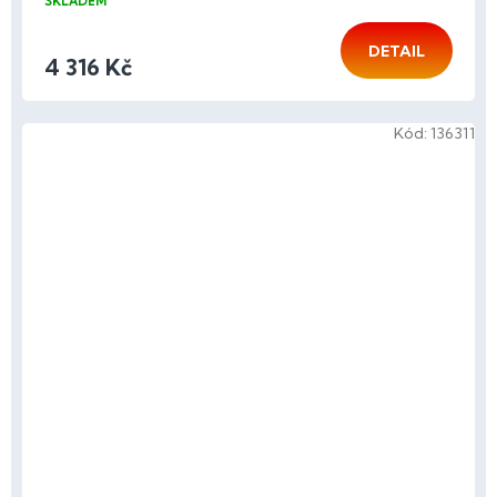
SKLADEM
DETAIL
4 316 Kč
Kód:
136311