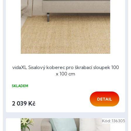
p
r
o
d
u
k
t
ů
vidaXL Sisalový koberec pro škrabací sloupek 100
x 100 cm
SKLADEM
DETAIL
2 039 Kč
Kód:
136305