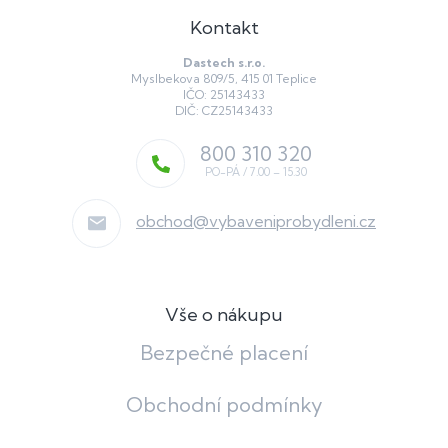
Kontakt
Dastech s.r.o.
Myslbekova 809/5, 415 01 Teplice
IČO: 25143433
DIČ: CZ25143433
800 310 320
obchod
@
vybaveniprobydleni.cz
Vše o nákupu
Bezpečné placení
Obchodní podmínky