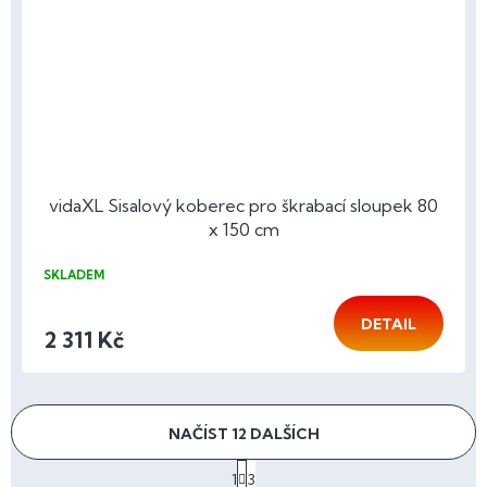
vidaXL Sisalový koberec pro škrabací sloupek 80
x 150 cm
SKLADEM
DETAIL
2 311 Kč
NAČÍST 12 DALŠÍCH
S
1
3
t