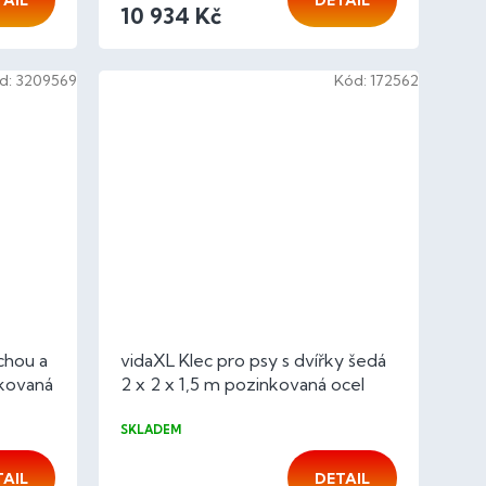
TAIL
DETAIL
10 934 Kč
d:
3209569
Kód:
172562
chou a
vidaXL Klec pro psy s dvířky šedá
nkovaná
2 x 2 x 1,5 m pozinkovaná ocel
SKLADEM
TAIL
DETAIL