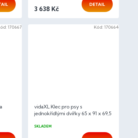
TAIL
DETAIL
3 638 Kč
Kód:
170667
Kód:
170664
a
vidaXL Klec pro psy s
jednokřídlými dvířky 65 x 91 x 69,5
cm
SKLADEM