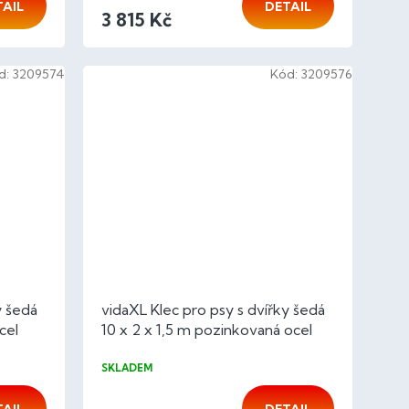
TAIL
DETAIL
3 815 Kč
d:
3209574
Kód:
3209576
y šedá
vidaXL Klec pro psy s dvířky šedá
cel
10 x 2 x 1,5 m pozinkovaná ocel
SKLADEM