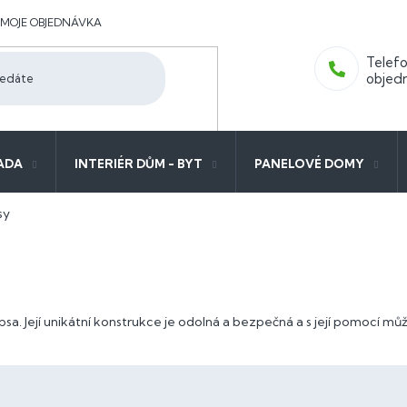
MOJE OBJEDNÁVKA
ADA
INTERIÉR DŮM - BYT
PANELOVÉ DOMY
sy
psa. Její unikátní konstrukce je odolná a bezpečná a s její pomocí 