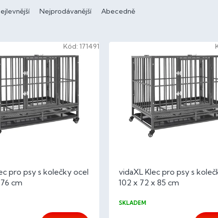
ejlevnější
Nejprodávanější
Abecedně
Kód:
171491
ec pro psy s kolečky ocel
vidaXL Klec pro psy s koleč
 76 cm
102 x 72 x 85 cm
SKLADEM