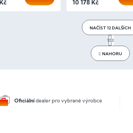
 Kč
10 178 Kč
NAČÍST 12 DALŠÍCH
S
1
3
t
O
r
v
á
l
NAHORU
n
á
k
d
o
a
v
c
á
í
n
p
í
r
v
Oficiální
dealer pro vybrané výrobce
k
y
v
ý
p