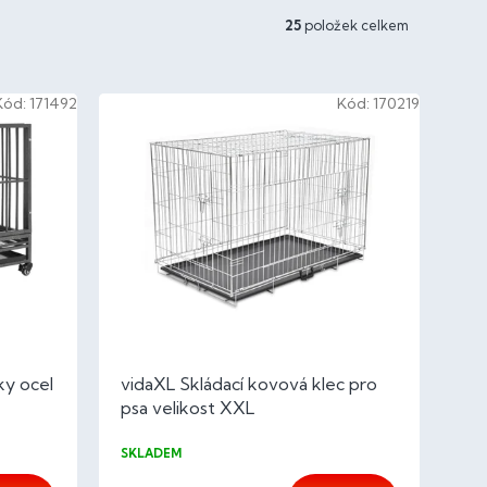
25
položek celkem
Kód:
171492
Kód:
170219
ky ocel
vidaXL Skládací kovová klec pro
psa velikost XXL
SKLADEM