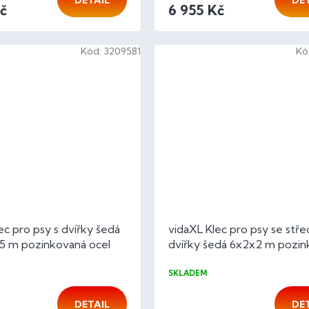
DETAIL
DE
č
6 955 Kč
Kód:
3209581
Kó
ec pro psy s dvířky šedá
vidaXL Klec pro psy se stře
1,5 m pozinkovaná ocel
dvířky šedá 6x2x2 m pozi
ocel
SKLADEM
DETAIL
DE