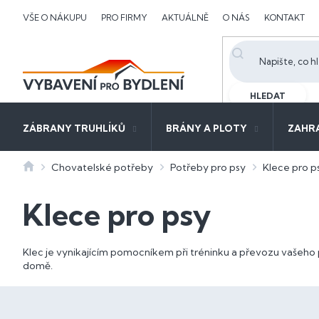
Přejít
VŠE O NÁKUPU
PRO FIRMY
AKTUÁLNĚ
O NÁS
KONTAKT
na
obsah
HLEDAT
ZÁBRANY TRUHLÍKŮ
BRÁNY A PLOTY
ZAHR
Domů
Chovatelské potřeby
Potřeby pro psy
Klece pro p
Klece pro psy
Klec je vynikajícím pomocníkem při tréninku a převozu vašeho 
domě.
P
o