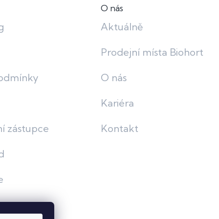
O nás
g
Aktuálně
Prodejní místa Biohort
odmínky
O nás
Kariéra
í zástupce
Kontakt
d
e