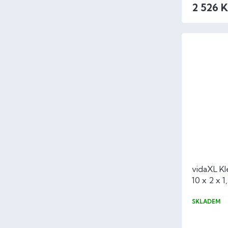
2 526 K
vidaXL Kl
10 x 2 x 
SKLADEM