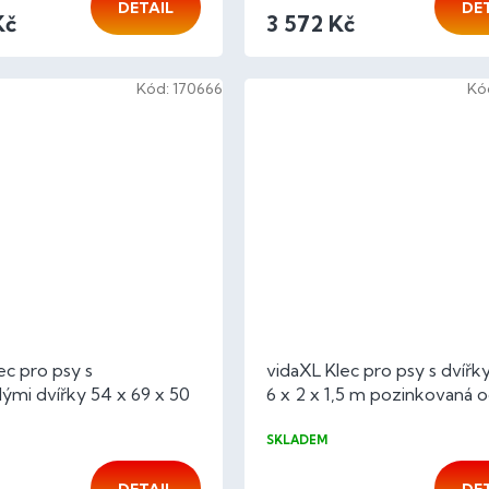
DETAIL
DE
Kč
3 572 Kč
Kód:
170666
Kó
ec pro psy s
vidaXL Klec pro psy s dvířk
lými dvířky 54 x 69 x 50
6 x 2 x 1,5 m pozinkovaná o
SKLADEM