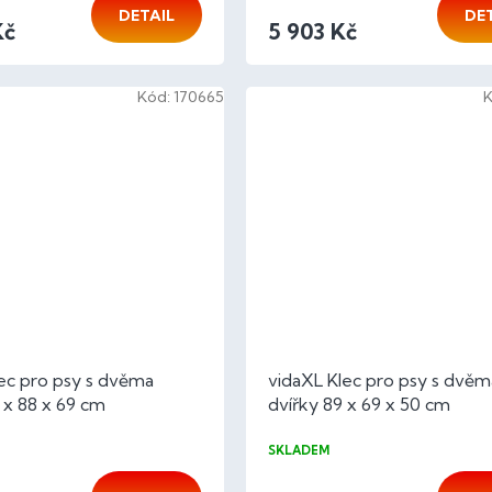
DETAIL
DE
Kč
5 903 Kč
Kód:
170665
ec pro psy s dvěma
vidaXL Klec pro psy s dvěm
 x 88 x 69 cm
dvířky 89 x 69 x 50 cm
SKLADEM