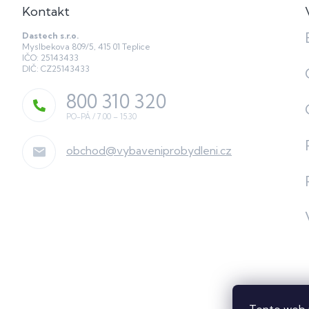
Kontakt
Dastech s.r.o.
Myslbekova 809/5, 415 01 Teplice
IČO: 25143433
DIČ: CZ25143433
800 310 320
obchod
@
vybaveniprobydleni.cz