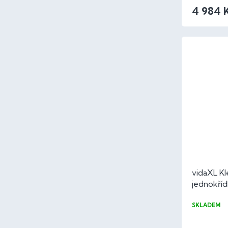
4 984 
vidaXL Kl
jednokříd
cm
SKLADEM