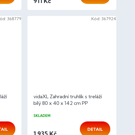
911 Kč
ód:
368779
Kód:
367924
láží
vidaXL Zahradní truhlík s treláží
bílý 80 x 40 x 142 cm PP
SKLADEM
TAIL
DETAIL
1 935 Kč