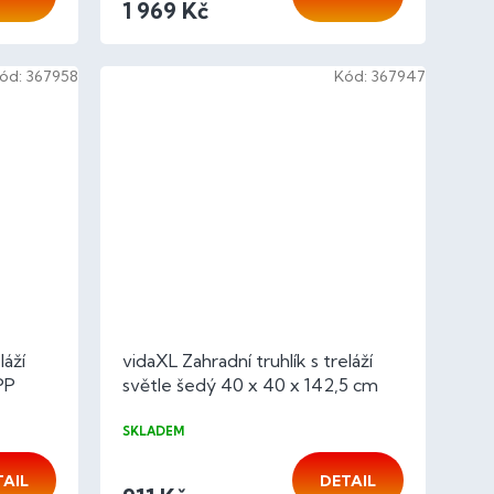
1 969 Kč
ód:
367958
Kód:
367947
láží
vidaXL Zahradní truhlík s treláží
PP
světle šedý 40 x 40 x 142,5 cm
PP
SKLADEM
TAIL
DETAIL