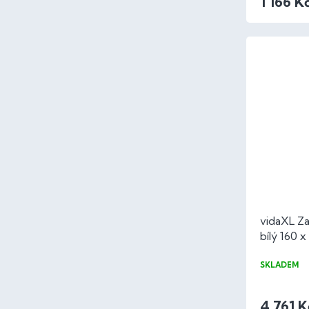
1 166 K
vidaXL Zah
bílý 160 
SKLADEM
4 761 K