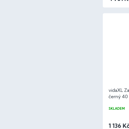
vidaXL Zah
černý 40
SKLADEM
1 136 K