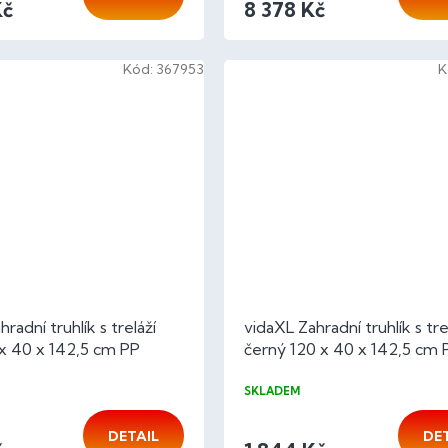
Kč
8 378 Kč
Kód:
367953
K
radní truhlík s treláží
vidaXL Zahradní truhlík s tre
x 40 x 142,5 cm PP
černý 120 x 40 x 142,5 cm 
SKLADEM
DETAIL
DE