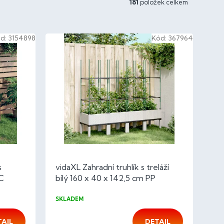
181
položek celkem
d:
3154898
Kód:
367964
s
vidaXL Zahradní truhlík s treláží
C
bílý 160 x 40 x 142,5 cm PP
SKLADEM
TAIL
DETAIL