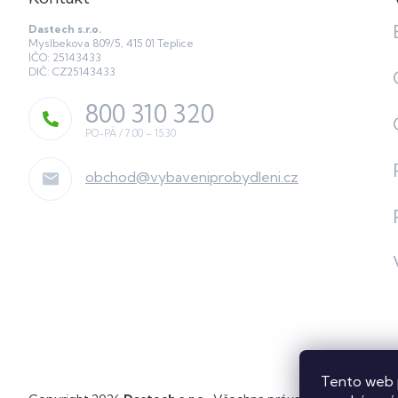
Dastech s.r.o.
Myslbekova 809/5, 415 01 Teplice
IČO: 25143433
DIČ: CZ25143433
800 310 320
obchod
@
vybaveniprobydleni.cz
Tento web 