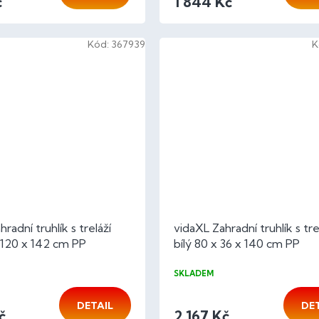
č
1 844 Kč
Kód:
367939
K
radní truhlík s treláží
vidaXL Zahradní truhlík s tre
x 120 x 142 cm PP
bílý 80 x 36 x 140 cm PP
SKLADEM
DETAIL
DE
č
2 167 Kč