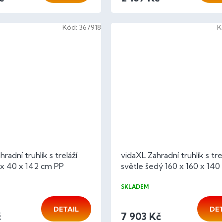
Kód:
367918
K
radní truhlík s treláží
vidaXL Zahradní truhlík s tre
 x 40 x 142 cm PP
světle šedý 160 x 160 x 14
SKLADEM
DETAIL
DE
č
7 903 Kč