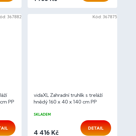
ód:
367882
Kód:
367875
láží
vidaXL Zahradní truhlík s treláží
0 cm PP
hnědý 160 x 40 x 140 cm PP
SKLADEM
TAIL
DETAIL
4 416 Kč