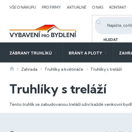
Přejít
VŠE O NÁKUPU
PRO FIRMY
AKTUÁLNĚ
O NÁS
KONTAKT
na
obsah
HLEDAT
ZÁBRANY TRUHLÍKŮ
BRÁNY A PLOTY
ZAHR
Domů
Zahrada
Truhlíky a květináče
Truhlíky s treláží
Truhlíky s treláží
Tento truhlík se zabudovanou treláží oživí každé venkovní by
P
o
Ř
s