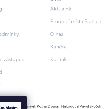
g
Aktuálně
Prodejní místa Biohort
odmínky
O nás
Kariéra
í zástupce
Kontakt
d
e
Grafický návrh
KošnarDesign
| Nakódoval
Pavel Skuček
Souhlasím