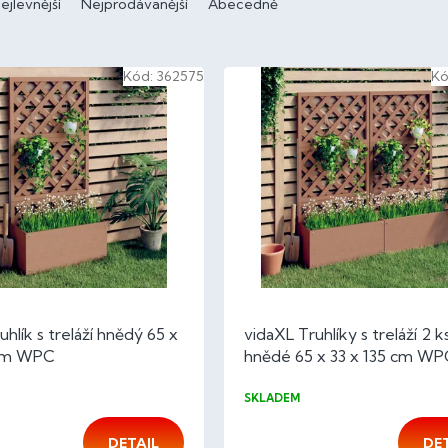
ejlevnější
Nejprodávanější
Abecedně
Kód:
362575
Kó
uhlík s treláží hnědý 65 x
vidaXL Truhlíky s treláží 2 k
 cm WPC
hnědé 65 x 33 x 135 cm WP
SKLADEM
DETAIL
DE