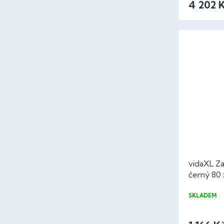
4 202 
vidaXL Zah
černý 80 
SKLADEM