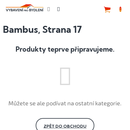
Přejít
na
NÁKUP
obsah
KOŠÍK
Bambus
, Strana 17
Produkty teprve připravujeme.
Můžete se ale podívat na ostatní kategorie.
ZPĚT DO OBCHODU