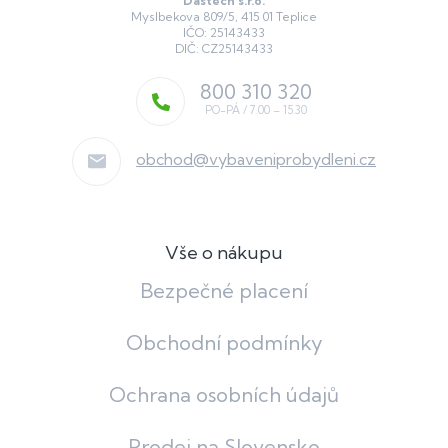
Dastech s.r.o.
Myslbekova 809/5, 415 01 Teplice
IČO: 25143433
DIČ: CZ25143433
800 310 320
obchod
@
vybaveniprobydleni.cz
Vše o nákupu
Bezpečné placení
Obchodní podmínky
Ochrana osobních údajů
Prodej na Slovensko