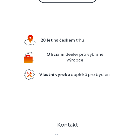
Z
á
p
a
20 let
na českém trhu
t
í
Oficiální
dealer pro vybrané
výrobce
Vlastní výroba
doplňků pro bydlení
Kontakt