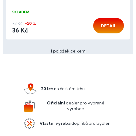
SKLADEM
73 Kč
–50 %
DETAIL
36 Kč
1
položek celkem
O
v
l
Z
á
á
d
p
a
a
c
20 let
na českém trhu
í
t
p
í
Oficiální
dealer pro vybrané
r
výrobce
v
k
y
Vlastní výroba
doplňků pro bydlení
v
ý