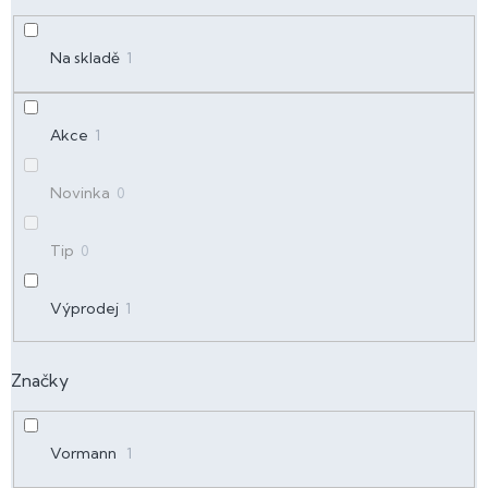
u
k
t
Na skladě
1
ů
Akce
1
Novinka
0
Tip
0
Výprodej
1
Značky
Vormann
1