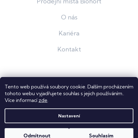
Prodejní místa Biohort
O nás
Kariéra
Kontakt
Grafický návrh
KošnarDesign
| Nakódoval
Pavel Skuček
Tento web používá soubory cookie. Dalším procházením
Shoptet
tohoto webu vyjadřujete souhlas s jejich používáním..
Více informací
zde
.
Copyright 2026
Dastech s.r.o.
. Všechna práva vyhrazena.
Upravit nastavení cookies
Nastavení
Odmítnout
Souhlasím