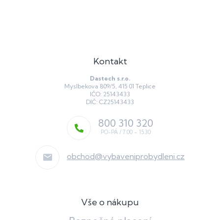
p
i
s
u
Kontakt
Dastech s.r.o.
Myslbekova 809/5, 415 01 Teplice
IČO: 25143433
DIČ: CZ25143433
800 310 320
obchod
@
vybaveniprobydleni.cz
Vše o nákupu