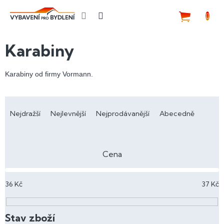
Přejít
na
NÁKUP
obsah
KOŠÍK
Karabiny
Karabiny od firmy Vormann.
Ř
a
Nejdražší
Nejlevnější
Nejprodávanější
Abecedně
z
e
n
Cena
í
p
36
Kč
37
Kč
r
o
d