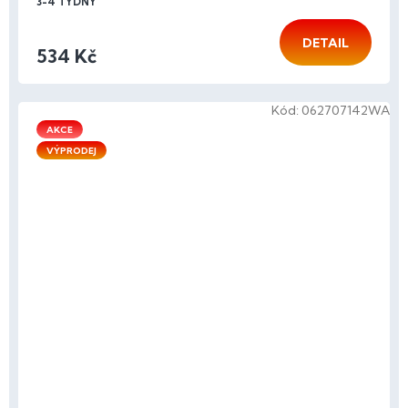
3-4 TÝDNY
DETAIL
534 Kč
Kód:
062707142WA
AKCE
VÝPRODEJ