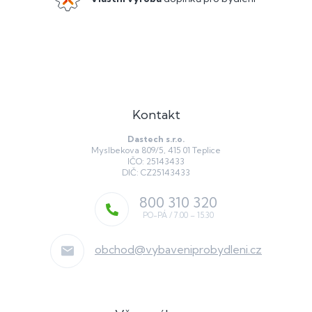
v
ý
p
i
s
u
Kontakt
Dastech s.r.o.
Myslbekova 809/5, 415 01 Teplice
IČO: 25143433
DIČ: CZ25143433
800 310 320
obchod
@
vybaveniprobydleni.cz