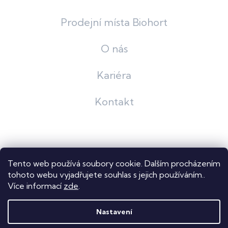
Prodejní místa Biohort
O nás
Kariéra
Kontakt
Grafický návrh
KošnarDesign
| Nakódoval
Pavel Skuček
Tento web používá soubory cookie. Dalším procházením
Shoptet
tohoto webu vyjadřujete souhlas s jejich používáním..
Více informací
zde
.
Copyright 2026
Dastech s.r.o.
. Všechna práva vyhrazena.
Upravit nastavení cookies
Nastavení