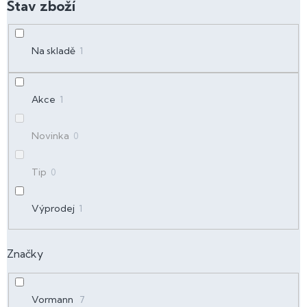
d
u
k
t
Na skladě
1
ů
Akce
1
Novinka
0
Tip
0
Výprodej
1
Značky
Vormann
7