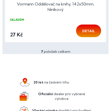
Vormann Oddělovač na knihy, 142x50mm,
hliníkový
SKLADEM
DETAIL
27 Kč
7
položek celkem
O
v
l
Z
á
á
d
p
a
a
c
20 let
na českém trhu
í
t
p
í
Oficiální
dealer pro vybrané
r
výrobce
v
k
y
Vlastní výroba
doplňků pro bydlení