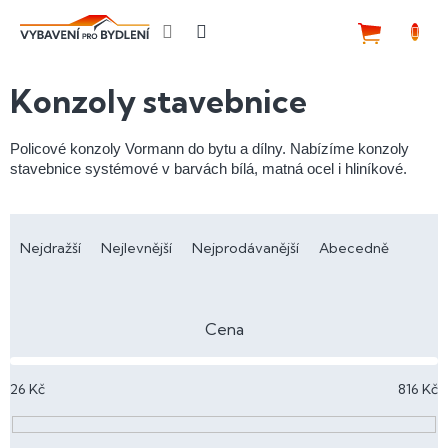
Přejít
na
NÁKUP
obsah
KOŠÍK
Konzoly stavebnice
Policové konzoly Vormann do bytu a dílny. Nabízíme konzoly
stavebnice systémové v barvách bílá, matná ocel i hliníkové.
Ř
a
Nejdražší
Nejlevnější
Nejprodávanější
Abecedně
z
e
n
Cena
í
p
26
Kč
816
Kč
r
o