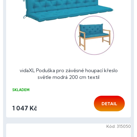
p
r
o
d
u
k
t
ů
vidaXL Poduška pro závěsné houpací křeslo
světle modrá 200 cm textil
SKLADEM
DETAIL
1 047 Kč
Kód:
315050