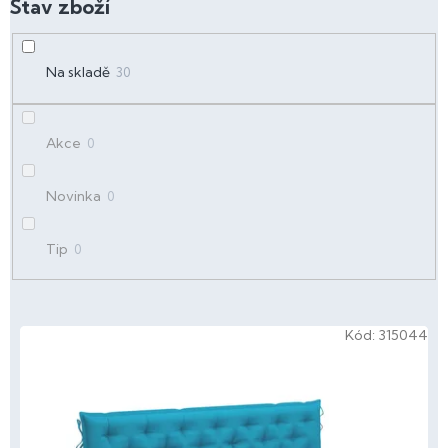
d
u
k
t
Na skladě
30
ů
Akce
0
Novinka
0
Tip
0
V
Kód:
315044
ý
p
i
s