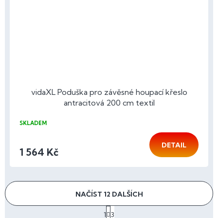
vidaXL Poduška pro závěsné houpací křeslo
antracitová 200 cm textil
SKLADEM
DETAIL
1 564 Kč
NAČÍST 12 DALŠÍCH
S
1
3
t