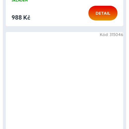
SKLADEM
DETAIL
988 Kč
Kód:
315046