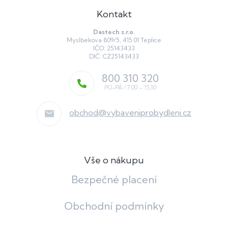
Kontakt
Dastech s.r.o.
Myslbekova 809/5, 415 01 Teplice
IČO: 25143433
DIČ: CZ25143433
800 310 320
obchod
@
vybaveniprobydleni.cz
Vše o nákupu
Bezpečné placení
Obchodní podmínky