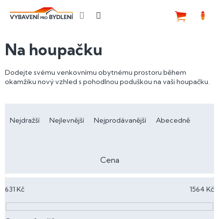
Přejít
na
NÁKUP
obsah
KOŠÍK
Na houpačku
Dodejte svému venkovnímu obytnému prostoru během
okamžiku nový vzhled s pohodlnou poduškou na vaši houpačku.
Ř
a
Nejdražší
Nejlevnější
Nejprodávanější
Abecedně
z
e
n
Cena
í
p
631
Kč
1564
Kč
r
o