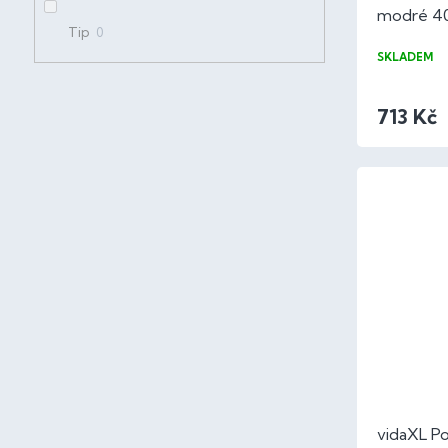
t
modré 40
ů
Tip
0
oxford
SKLADEM
713 Kč
vidaXL Po