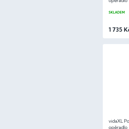
opěradlo
100x50x
SKLADEM
1 735 K
vidaXL Po
opěradlo 