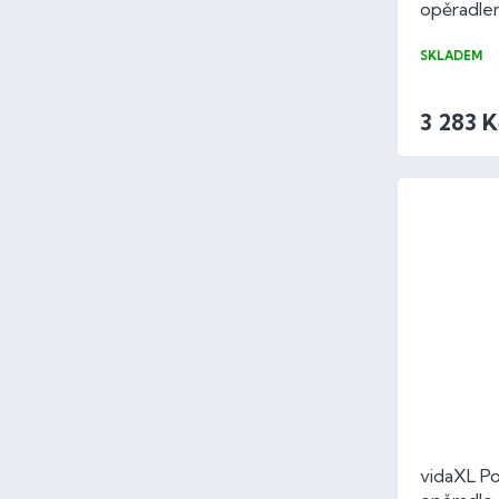
opěradlem
SKLADEM
3 283 K
vidaXL Po