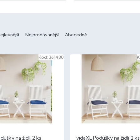
ejlevnější
Nejprodávanější
Abecedně
Kód:
361480
K
dušky na židli 2 ks
vidaXL Podušky na židli 2 ks