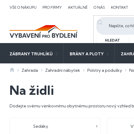
Přejít
VŠE O NÁKUPU
PRO FIRMY
AKTUÁLNĚ
O NÁS
KONTAKT
na
obsah
HLEDAT
ZÁBRANY TRUHLÍKŮ
BRÁNY A PLOTY
ZAHR
Domů
Zahrada
Zahradní nábytek
Polstry a podušky
Na
Na židli
Dodejte svému venkovnímu obytnému prostoru nový vzhled bě
Sedáky
V