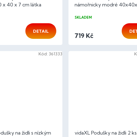
 x 40 x 7 cm látka
námořnicky modré 40x40
látka oxford
SKLADEM
DETAIL
DE
719 Kč
Kód:
361333
K
dušky na židli s nízkým
vidaXL Podušky na židli 2 ks