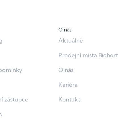
O nás
g
Aktuálně
Prodejní místa Biohort
odmínky
O nás
Kariéra
í zástupce
Kontakt
d