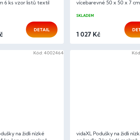
 6 ks vzor listů textil
vícebarevné 50 x 50 x 7 cm 
SKLADEM
DETAIL
DE
č
1 027 Kč
Kód:
4002464
Kód
dušky na židli nízké
vidaXL Podušky na židli níz