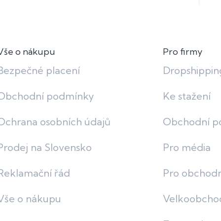
y
v
ý
p
i
Vše o nákupu
Pro firmy
s
u
Bezpečné placení
Dropshippin
Obchodní podmínky
Ke stažení
Ochrana osobních údajů
Obchodní p
Prodej na Slovensko
Pro média
Reklamační řád
Pro obchodn
Vše o nákupu
Velkoobcho