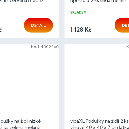
 4 ks červená melanž
opěradlo 2 ks šedá melanž
4 cm
100x50x4 cm
SKLADEM
DETAIL
DE
č
1 128 Kč
Kód:
4002460
K
dušky na židli nízké
vidaXL Podušky na židli 2 ks
2 ks zelená melanž
vínové 40 x 40 x 7 cm látk