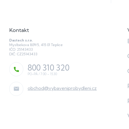
í
Kontakt
Dastech s.r.o.
Myslbekova 809/5, 415 01 Teplice
IČO: 25143433
DIČ: CZ25143433
800 310 320
obchod
@
vybaveniprobydleni.cz