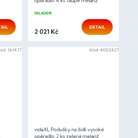
opěradlo 4 ks taupe melanž
100x50x4 cm
SKLADEM
TAIL
DETAIL
2 021 Kč
ód:
361477
Kód:
4002427
vidaXL Podušky na židli vysoké
a
opěradlo 2 ks zelená melanž