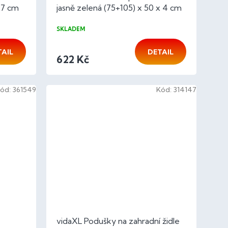
x7 cm
jasně zelená (75+105) x 50 x 4 cm
SKLADEM
TAIL
DETAIL
622 Kč
ód:
361549
Kód:
314147
vidaXL Podušky na zahradní židle