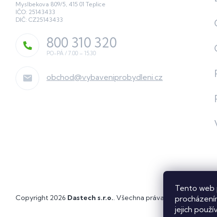
Myslbekova 809/5, 415 01 Teplice
IČO: 25143433
DIČ: CZ25143433
800 310 320
obchod
@
vybaveniprobydleni.cz
Tento web 
Copyright 2026
Dastech s.r.o.
. Všechna práva vyhrazena.
Upra
procházením
jejich použí