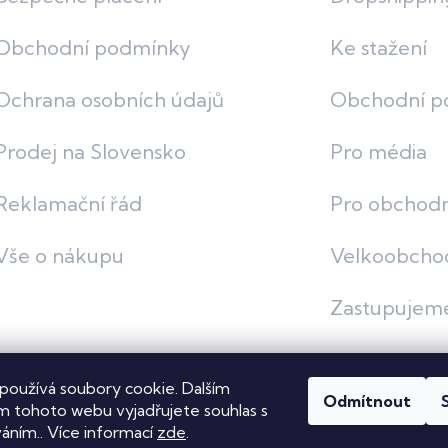
Obchodní podmínky
Ke stažení
Ochrana osobních údajů
Obchodní p
Prodej na Slovensko
Pro média
Reklamační řád
Pro obchodn
Vše o nákupu
Velkoobcho
Zastupujem
používá soubory cookie. Dalším
Odmítnout
vit nastavení cookies
 tohoto webu vyjadřujete souhlas s
váním.. Více informací
zde
.