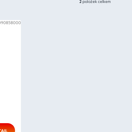
2
položek celkem
090858000
TAIL