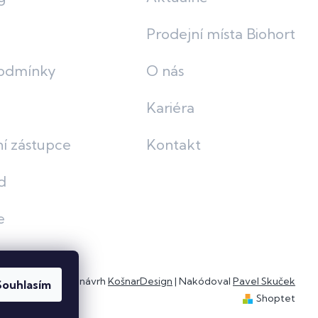
Prodejní místa Biohort
odmínky
O nás
Kariéra
í zástupce
Kontakt
d
e
Grafický návrh
KošnarDesign
| Nakódoval
Pavel Skuček
Souhlasím
Shoptet