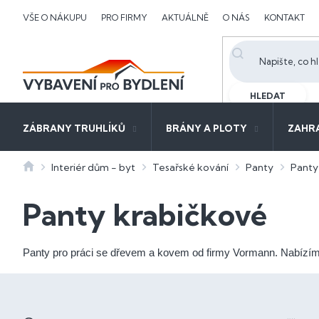
Přejít
VŠE O NÁKUPU
PRO FIRMY
AKTUÁLNĚ
O NÁS
KONTAKT
na
obsah
HLEDAT
ZÁBRANY TRUHLÍKŮ
BRÁNY A PLOTY
ZAHR
Domů
Interiér dům - byt
Tesařské kování
Panty
Panty
Panty krabičkové
Panty pro práci se dřevem a kovem od firmy Vormann. Nabízím
P
o
Ř
s