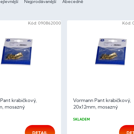
ejlevnější
Nejprodávanější
Abecedně
Kód:
090862000
Kód:
Pant krabičkový,
Vormann Pant krabičkový,
, mosazný
20x12mm, mosazný
SKLADEM
DETAIL
DE