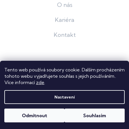
O nás
Kariéra
Kontakt
Grafický návrh
KošnarDesign
| Nakódoval
Pavel Skuček
Tento web používá soubory cookie. Dalším procházením
Shoptet
tohoto webu vyjadřujete souhlas s jejich používáním..
Více informací
zde
.
Copyright 2026
Dastech s.r.o.
. Všechna práva vyhrazena.
Upravit nastavení cookies
Nastavení
Odmítnout
Souhlasím