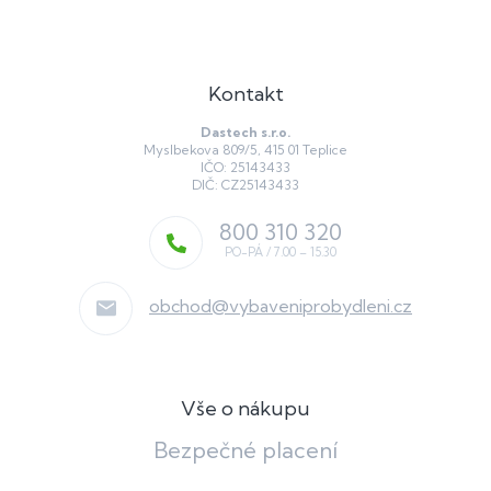
s
u
Kontakt
Dastech s.r.o.
Myslbekova 809/5, 415 01 Teplice
IČO: 25143433
DIČ: CZ25143433
800 310 320
obchod
@
vybaveniprobydleni.cz
Vše o nákupu
Bezpečné placení