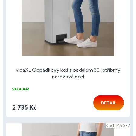
p
r
o
d
u
k
t
ů
vidaXL Odpadkový koš s pedálem 30 l stříbrný
nerezová ocel
SKLADEM
DETAIL
2 735 Kč
Kód:
149572