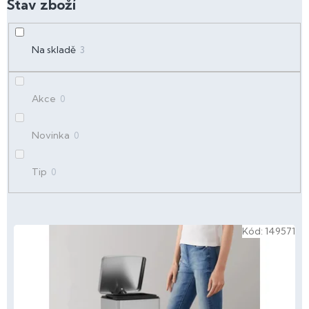
d
u
k
t
Na skladě
3
ů
Akce
0
Novinka
0
Tip
0
V
Kód:
149571
ý
p
i
s