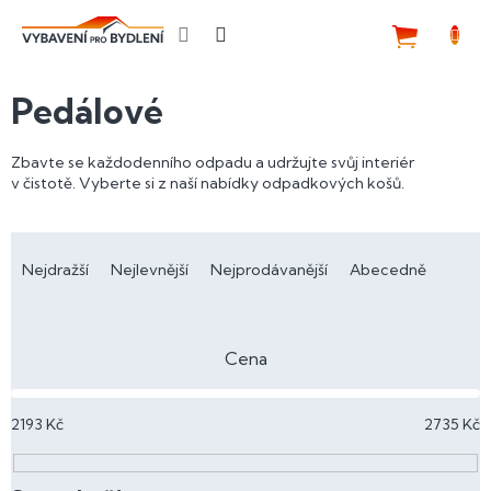
Přejít
na
NÁKUP
obsah
KOŠÍK
Pedálové
Zbavte se každodenního odpadu a udržujte svůj interiér
v čistotě. Vyberte si z naší nabídky odpadkových košů.
Ř
a
Nejdražší
Nejlevnější
Nejprodávanější
Abecedně
z
e
n
Cena
í
p
2193
Kč
2735
Kč
r
o