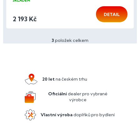
SKLADEM
DETAIL
2 193 Kč
3
položek celkem
O
v
l
Z
á
á
d
p
a
a
c
20 let
na českém trhu
í
t
p
í
Oficiální
dealer pro vybrané
r
výrobce
v
k
y
Vlastní výroba
doplňků pro bydlení
v
ý
p
i