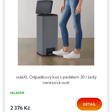
vidaXL Odpadkový koš s pedálem 30 l šedý
nerezová ocel
SKLADEM
DETAIL
2 376 Kč