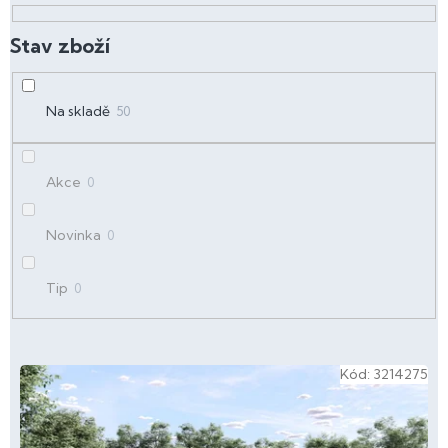
o
d
u
k
t
Na skladě
50
ů
Akce
0
Novinka
0
Tip
0
V
Kód:
3214275
ý
p
i