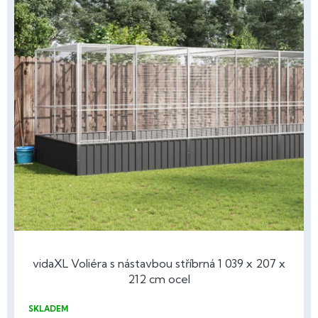
s
p
r
o
d
u
k
t
ů
vidaXL Voliéra s nástavbou stříbrná 1 039 x 207 x
212 cm ocel
SKLADEM