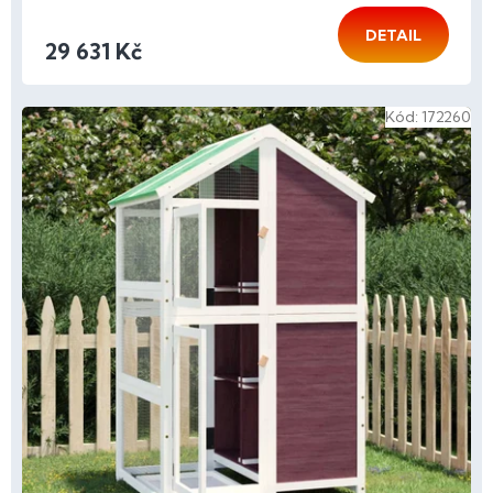
DETAIL
29 631 Kč
Kód:
172260