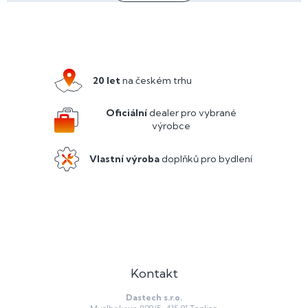
o
d
v
a
Z
á
c
n
á
í
í
p
p
r
a
20 let
na českém trhu
v
t
k
y
í
Oficiální
dealer pro vybrané
v
výrobce
ý
p
Vlastní výroba
doplňků pro bydlení
i
s
u
Kontakt
Dastech s.r.o.