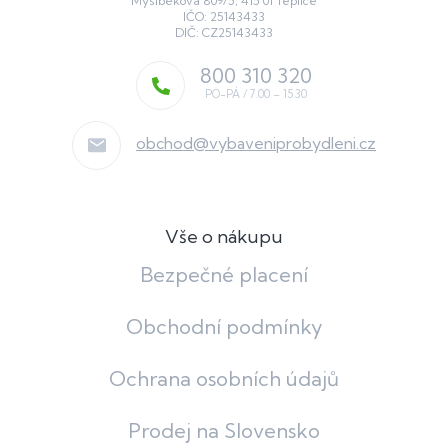
Myslbekova 809/5, 415 01 Teplice
IČO: 25143433
DIČ: CZ25143433
800 310 320
obchod
@
vybaveniprobydleni.cz
Vše o nákupu
Bezpečné placení
Obchodní podmínky
Ochrana osobních údajů
Prodej na Slovensko