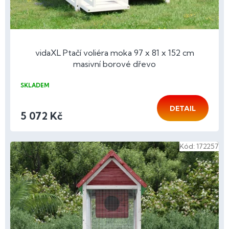
vidaXL Ptačí voliéra moka 97 x 81 x 152 cm
masivní borové dřevo
SKLADEM
DETAIL
5 072 Kč
Kód:
172257