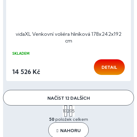
vidaXL Venkovní voliéra hliníková 178x242x192
cm
SKLADEM
DETAIL
14 526 Kč
NAČÍST 12 DALŠÍCH
S
1
2
5
t
O
r
50
položek celkem
v
á
l
n
NAHORU
á
k