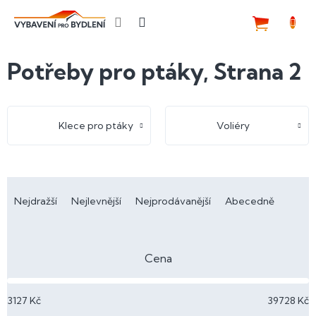
Přejít
na
NÁKUP
obsah
KOŠÍK
Potřeby pro ptáky
, Strana 2
Klece pro ptáky
Voliéry
Ř
a
Nejdražší
Nejlevnější
Nejprodávanější
Abecedně
z
e
n
Cena
í
p
3127
Kč
39728
Kč
r