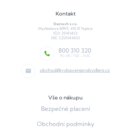
Kontakt
Dastech s.r.o.
Myslbekova 809/5, 415 01 Teplice
IČO: 25143433
DIČ: CZ25143433
800 310 320
obchod
@
vybaveniprobydleni.cz
Vše o nákupu
Bezpečné placení
Obchodní podmínky