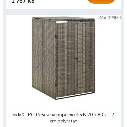
2 767 Kč
Kód:
319864
vidaXL Přístřešek na popelnici šedý 70 x 80 x 117
cm polyratan