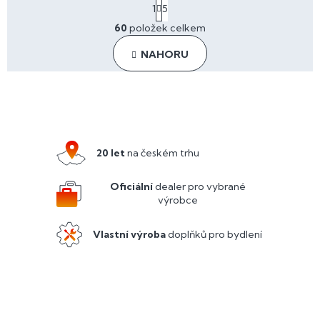
S
1
5
t
O
r
60
položek celkem
v
á
l
n
NAHORU
á
k
o
d
v
a
Z
á
c
n
á
í
í
p
p
r
a
20 let
na českém trhu
v
t
k
y
í
Oficiální
dealer pro vybrané
v
výrobce
ý
p
Vlastní výroba
doplňků pro bydlení
i
s
u