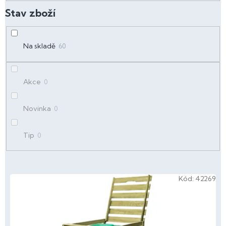
d
u
k
t
Na skladě
60
ů
Akce
0
Novinka
0
Tip
0
V
Kód:
42269
ý
p
i
s