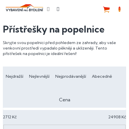
Přejít
na
NÁKUP
obsah
KOŠÍK
Přístřešky na popelnice
Skryjte svou popelnici před pohledem ze zahrady, aby vaše
venkovní prostředí vypadalo pěkněji a uklizeněji. Tento
přístřešek na popelnici je ideální řešení!
Ř
a
Nejdražší
Nejlevnější
Nejprodávanější
Abecedně
z
e
n
Cena
í
p
2712
Kč
24908
Kč
r
o