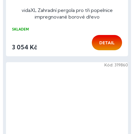
vidaXL Zahradní pergola pro tři popelnice
impregnované borové dřevo
SKLADEM
DETAIL
3 054 Kč
Kód:
319860