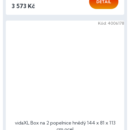
DETAIL
3 573 Kč
Kód:
4006178
vidaXL Box na 2 popelnice hnědý 144 x 81 x 113
cm ocel