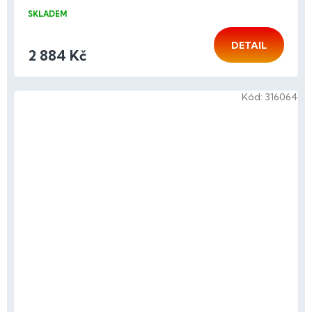
SKLADEM
DETAIL
2 884 Kč
Kód:
316064