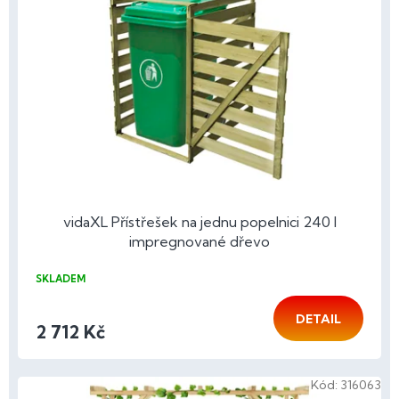
p
r
o
d
u
k
t
ů
vidaXL Přístřešek na jednu popelnici 240 l
impregnované dřevo
SKLADEM
DETAIL
2 712 Kč
Kód:
316063