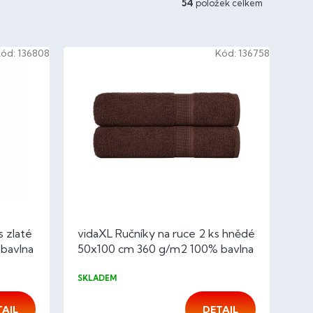
54
položek celkem
Kód:
136808
Kód:
136758
s zlaté
vidaXL Ručníky na ruce 2 ks hnědé
bavlna
50x100 cm 360 g/m2 100% bavlna
SKLADEM
TAIL
DETAIL