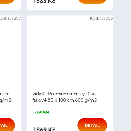
1 683 Kč
Kód:
137259
Kód:
137355
 ruce
vidaXL Premium ručníky 10 ks
0g/m2
fialové 50 x 100 cm 600 g/m2
100% bavlna
SKLADEM
TAIL
DETAIL
1 869 Kč