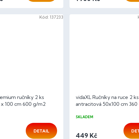
Kód:
137233
emium ručníky 2 ks
vidaXL Ručníky na ruce 2 ks
 x 100 cm 600 g/m2
antracitová 50x100 cm 360
lna
100% bavlna
SKLADEM
DETAIL
DE
449 Kč