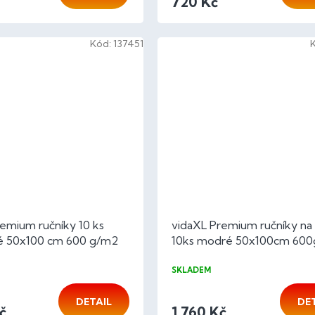
720 Kč
Kód:
137451
emium ručníky 10 ks
vidaXL Premium ručníky na
é 50x100 cm 600 g/m2
10ks modré 50x100cm 60
lna
100% bavlna
SKLADEM
DETAIL
DE
č
1 760 Kč