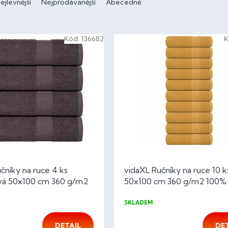
ejlevnější
Nejprodávanější
Abecedně
Kód:
136682
čníky na ruce 4 ks
vidaXL Ručníky na ruce 10 k
ová 50x100 cm 360 g/m2
50x100 cm 360 g/m2 100% 
lna
SKLADEM
DETAIL
DE