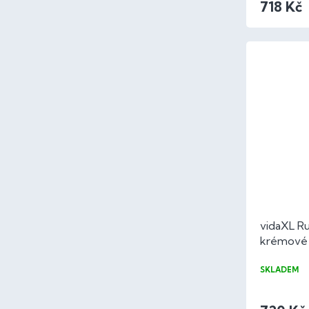
718 Kč
vidaXL Ru
krémové 
100% bav
SKLADEM