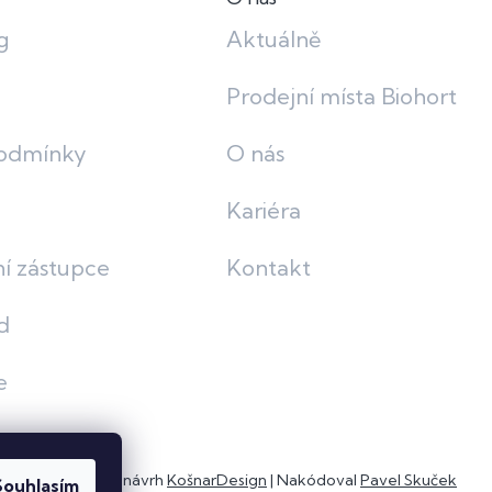
g
Aktuálně
Prodejní místa Biohort
odmínky
O nás
Kariéra
í zástupce
Kontakt
d
e
Grafický návrh
KošnarDesign
| Nakódoval
Pavel Skuček
Souhlasím