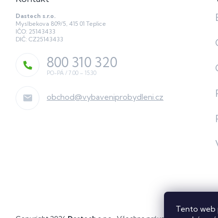
Dastech s.r.o.
Myslbekova 809/5, 415 01 Teplice
IČO: 25143433
DIČ: CZ25143433
800 310 320
obchod
@
vybaveniprobydleni.cz
Tento web 