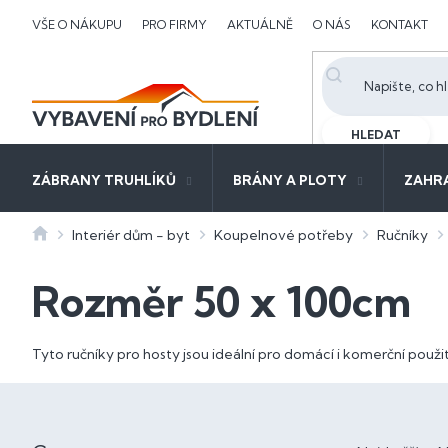
Přejít
VŠE O NÁKUPU
PRO FIRMY
AKTUÁLNĚ
O NÁS
KONTAKT
na
obsah
HLEDAT
ZÁBRANY TRUHLÍKŮ
BRÁNY A PLOTY
ZAHR
Domů
Interiér dům - byt
Koupelnové potřeby
Ručníky
Rozměr 50 x 100cm
Tyto ručníky pro hosty jsou ideální pro domácí i komerční použit
P
o
Ř
s