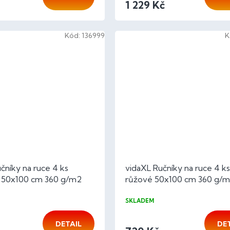
1 229 Kč
Kód:
136999
K
čníky na ruce 4 ks
vidaXL Ručníky na ruce 4 ks
50x100 cm 360 g/m2
růžové 50x100 cm 360 g/
lna
100% bavlna
SKLADEM
DETAIL
DE