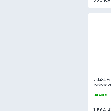
720 Kč
vidaXL Pr
tyrkysov
100% bav
SKLADEM
1 864 K