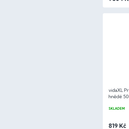
vidaXL Pr
hnědé 50
100% bav
SKLADEM
819 Kč