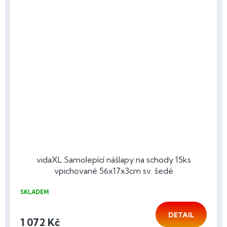
vidaXL Samolepící nášlapy na schody 15ks
vpichované 56x17x3cm sv. šedé
SKLADEM
DETAIL
1 072 Kč