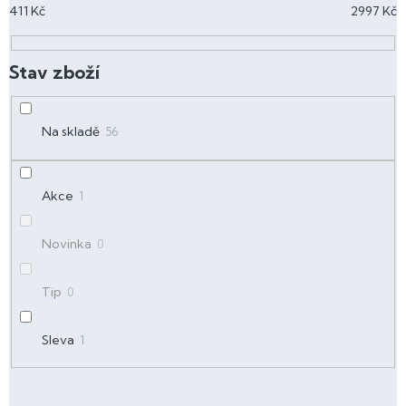
411
Kč
2997
Kč
r
o
d
u
k
t
Na skladě
56
ů
Akce
1
Novinka
0
Tip
0
Sleva
1