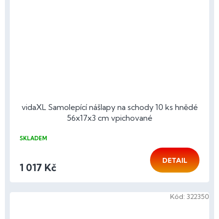
vidaXL Samolepící nášlapy na schody 10 ks hnědé
56x17x3 cm vpichované
SKLADEM
DETAIL
1 017 Kč
Kód:
322350