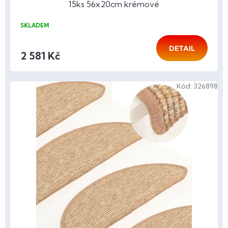
15ks 56x20cm krémové
SKLADEM
DETAIL
2 581 Kč
Kód:
326898