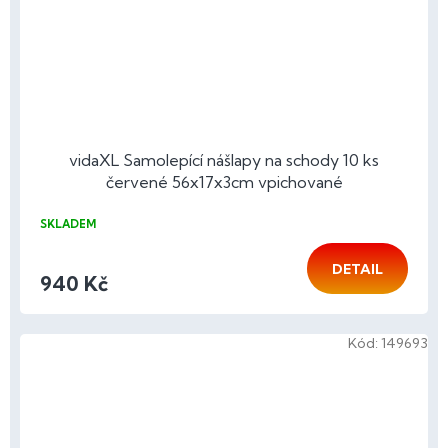
vidaXL Samolepící nášlapy na schody 10 ks
červené 56x17x3cm vpichované
SKLADEM
DETAIL
940 Kč
Kód:
149693