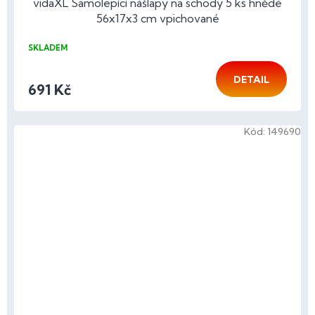
vidaXL Samolepící nášlapy na schody 5 ks hnědé
56x17x3 cm vpichované
SKLADEM
DETAIL
691 Kč
Kód:
149690