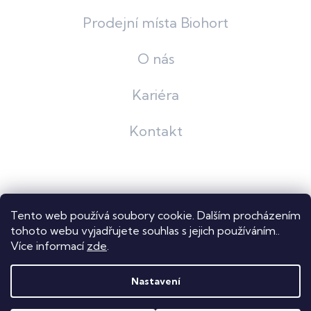
Prodejní místa Biohort
O nás
Kariéra
Kontakt
Grafický návrh
KošnarDesign
| Nakódoval
Pavel Skuček
Tento web používá soubory cookie. Dalším procházením
Shoptet
tohoto webu vyjadřujete souhlas s jejich používáním..
Více informací
zde
.
Copyright 2026
Dastech s.r.o.
. Všechna práva vyhrazena.
Upravit nastavení cookies
Nastavení