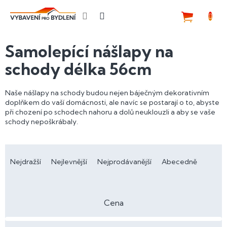
Přejít
na
NÁKUP
obsah
KOŠÍK
Samolepící nášlapy na
schody délka 56cm
Naše nášlapy na schody budou nejen báječným dekorativním
doplňkem do vaší domácnosti, ale navíc se postarají o to, abyste
při chození po schodech nahoru a dolů neuklouzli a aby se vaše
schody nepoškrábaly.
Ř
a
Nejdražší
Nejlevnější
Nejprodávanější
Abecedně
z
e
n
Cena
í
p