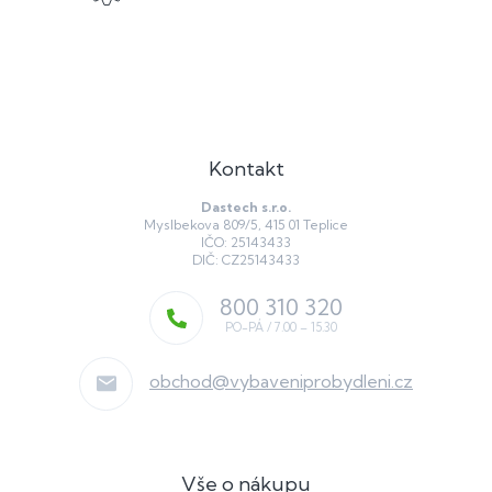
s
u
Kontakt
Dastech s.r.o.
Myslbekova 809/5, 415 01 Teplice
IČO: 25143433
DIČ: CZ25143433
800 310 320
obchod
@
vybaveniprobydleni.cz
Vše o nákupu