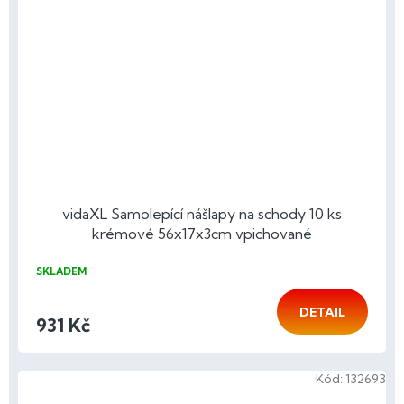
vidaXL Samolepící nášlapy na schody 10 ks
krémové 56x17x3cm vpichované
SKLADEM
DETAIL
931 Kč
Kód:
132693