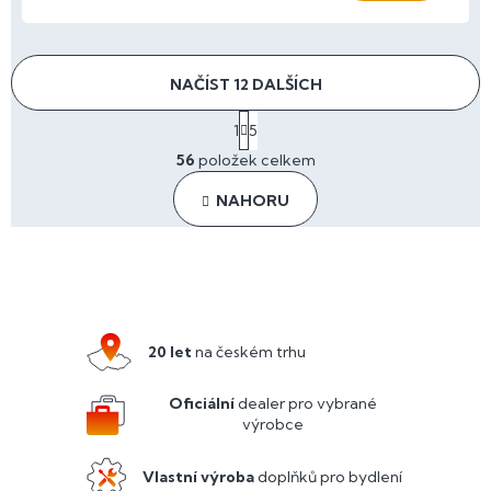
NAČÍST 12 DALŠÍCH
S
1
5
t
O
r
56
položek celkem
v
á
l
n
NAHORU
á
k
o
d
v
a
Z
á
c
n
á
í
í
p
p
r
a
20 let
na českém trhu
v
t
k
y
í
Oficiální
dealer pro vybrané
v
výrobce
ý
p
Vlastní výroba
doplňků pro bydlení
i