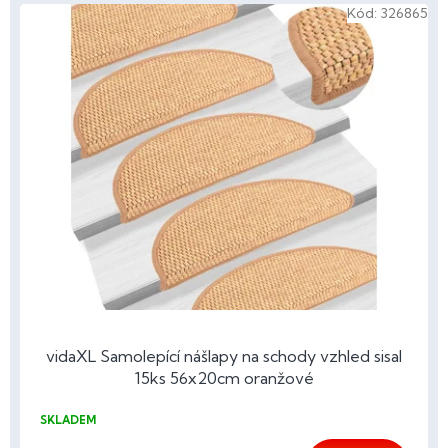
V
Kód:
326865
ý
p
i
s
p
r
o
d
u
k
t
ů
vidaXL Samolepící nášlapy na schody vzhled sisal
15ks 56x20cm oranžové
SKLADEM