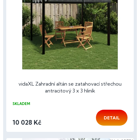
s
p
r
o
d
u
k
t
ů
vidaXL Zahradní altán se zatahovací střechou
antracitový 3 x 3 hliník
SKLADEM
DETAIL
10 028 Kč