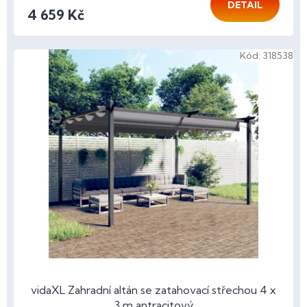
DETAIL
4 659 Kč
Kód:
318538
vidaXL Zahradní altán se zatahovací střechou 4 x
3 m antracitový