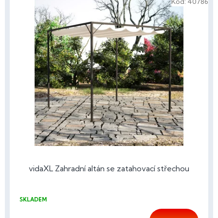
Kód:
40786
vidaXL Zahradní altán se zatahovací střechou
SKLADEM