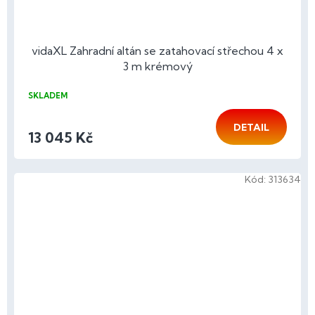
vidaXL Zahradní altán se zatahovací střechou 4 x
3 m krémový
SKLADEM
DETAIL
13 045 Kč
Kód:
313634