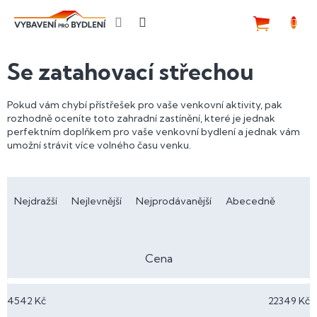
Přejít
na
NÁKUP
obsah
KOŠÍK
Se zatahovací střechou
Pokud vám chybí přístřešek pro vaše venkovní aktivity, pak
rozhodně oceníte toto zahradní zastínění, které je jednak
perfektním doplňkem pro vaše venkovní bydlení a jednak vám
umožní strávit více volného času venku.
Ř
a
Nejdražší
Nejlevnější
Nejprodávanější
Abecedně
z
e
n
Cena
í
p
4542
Kč
22349
Kč
r