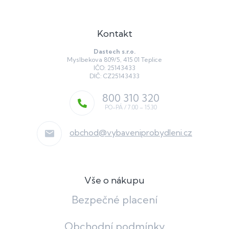
Kontakt
Dastech s.r.o.
Myslbekova 809/5, 415 01 Teplice
IČO: 25143433
DIČ: CZ25143433
800 310 320
obchod
@
vybaveniprobydleni.cz
Vše o nákupu
Bezpečné placení
Obchodní podmínky