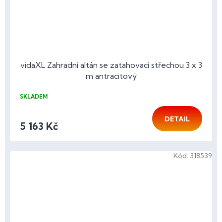
vidaXL Zahradní altán se zatahovací střechou 3 x 3
m antracitový
SKLADEM
DETAIL
5 163 Kč
Kód:
318539