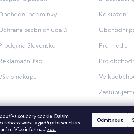
Obchodní podmínky
Ke stažení
Ochrana osobních údajů
Obchodní p
Prodej na Slovensko
Pro média
Reklamační řád
Pro obchodn
Vše o nákupu
Velkoobcho
Zastupujem
používá soubory cookie. Dalším
Odmítnout
vit nastavení cookies
 tohoto webu vyjadřujete souhlas s
váním.. Více informací
zde
.