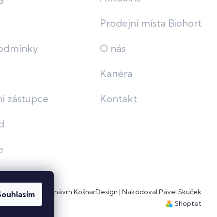
Prodejní místa Biohort
odmínky
O nás
Kariéra
í zástupce
Kontakt
d
e
Grafický návrh
KošnarDesign
| Nakódoval
Pavel Skuček
Souhlasím
Shoptet