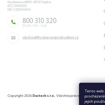
Myslbekova 809/5, 415 01 Teplice
IČO: 25143433
DIČ: CZ25143433
800 310 320
obchod
@
vybaveniprobydleni.cz
Tento web 
Copyright 2026
Dastech s.r.o.
. Všechna práva vyhrazena.
Upra
procházením
jejich použí