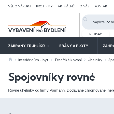
Přejít
VŠE O NÁKUPU
PRO FIRMY
AKTUÁLNĚ
O NÁS
KONTAKT
na
obsah
HLEDAT
ZÁBRANY TRUHLÍKŮ
BRÁNY A PLOTY
ZAHR
Domů
Interiér dům - byt
Tesařské kování
Úhelníky
Spo
Spojovníky rovné
Rovné úhelníky od firmy Vormann. Dodávané chromované, nere
P
o
Ř
s