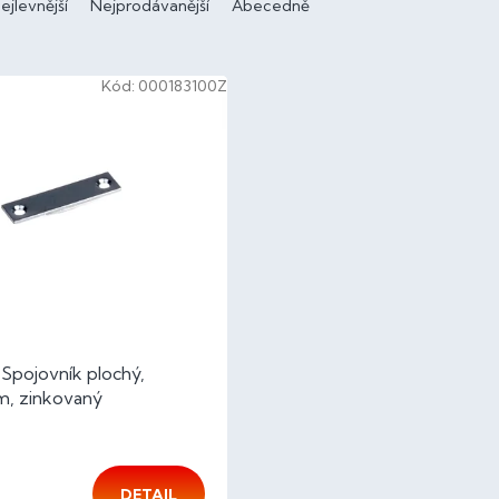
ejlevnější
Nejprodávanější
Abecedně
Kód:
000183100Z
Spojovník plochý,
, zinkovaný
DETAIL