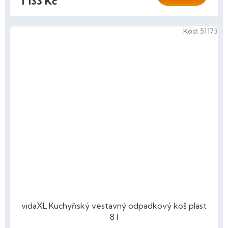
1 133 Kč
Kód:
51173
vidaXL Kuchyňský vestavný odpadkový koš plast
8 l