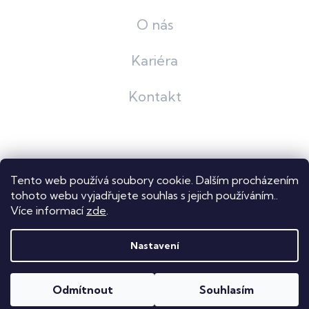
O nás
Kariéra
Kontakt
Grafický návrh
KošnarDesign
| Nakódoval
Pavel Skuček
Tento web používá soubory cookie. Dalším procházením
Shoptet
tohoto webu vyjadřujete souhlas s jejich používáním..
Více informací
zde
.
Copyright 2026
Dastech s.r.o.
. Všechna práva vyhrazena.
Upravit nastavení cookies
Nastavení
Odmítnout
Souhlasím