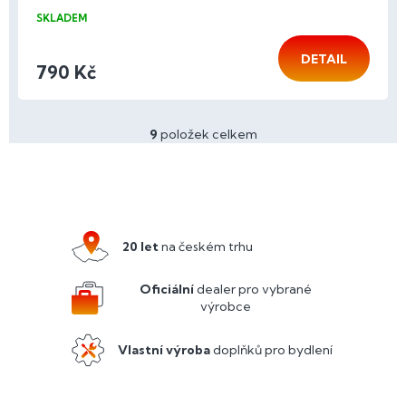
SKLADEM
DETAIL
790 Kč
9
položek celkem
O
v
l
Z
á
á
d
p
a
a
c
20 let
na českém trhu
í
t
p
í
Oficiální
dealer pro vybrané
r
výrobce
v
k
y
Vlastní výroba
doplňků pro bydlení
v
ý
p