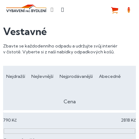
Přejít
na
NÁKUP
obsah
KOŠÍK
Vestavné
Zbavte se každodenního odpadu a udržujte svůj interiér
v čistotě. Vyberte si z naší nabídky odpadkových košů.
Ř
a
Nejdražší
Nejlevnější
Nejprodávanější
Abecedně
z
e
n
Cena
í
p
790
Kč
2818
Kč
r
o