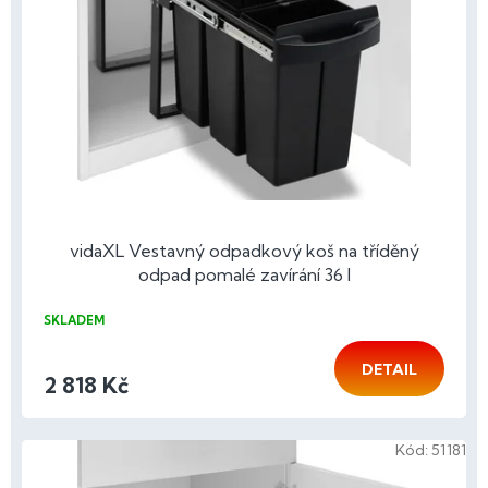
p
r
o
d
u
k
t
ů
vidaXL Vestavný odpadkový koš na tříděný
odpad pomalé zavírání 36 l
SKLADEM
DETAIL
2 818 Kč
Kód:
51181