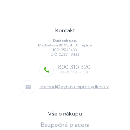
i
s
u
Kontakt
Dastech s.r.o.
Myslbekova 809/5, 415 01 Teplice
IČO: 25143433
DIČ: CZ25143433
800 310 320
obchod
@
vybaveniprobydleni.cz
Vše o nákupu
Bezpečné placení