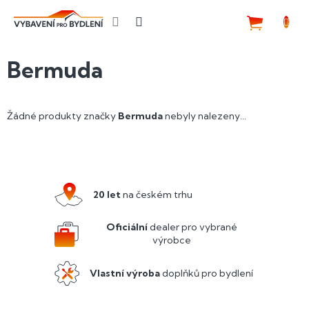
Přejít
na
NÁKUP
obsah
KOŠÍK
Bermuda
Žádné produkty značky
Bermuda
nebyly nalezeny...
Z
á
p
a
20 let
na českém trhu
t
í
Oficiální
dealer pro vybrané
výrobce
Vlastní výroba
doplňků pro bydlení