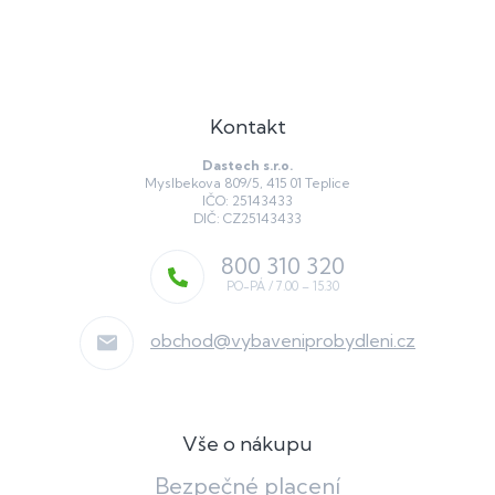
Kontakt
Dastech s.r.o.
Myslbekova 809/5, 415 01 Teplice
IČO: 25143433
DIČ: CZ25143433
800 310 320
obchod
@
vybaveniprobydleni.cz
Vše o nákupu
Bezpečné placení