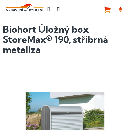
Přejít
na
NÁKUP
obsah
KOŠÍK
Biohort Úložný box
StoreMax® 190, stříbrná
metalíza