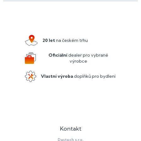
Z
á
p
a
20 let
na českém trhu
t
í
Oficiální
dealer pro vybrané
výrobce
Vlastní výroba
doplňků pro bydlení
Kontakt
Dastech s.r.o.