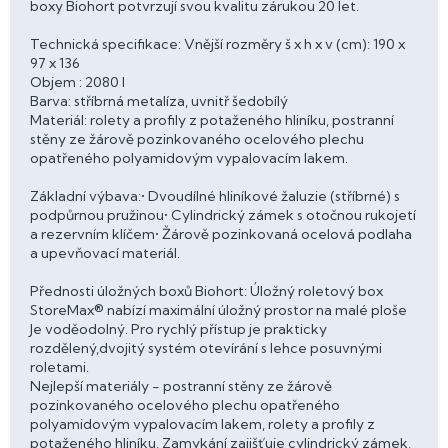
boxy Biohort potvrzují svou kvalitu zárukou 20 let.
Technická specifikace: Vnější rozměry š x h x v (cm): 190 x
97 x 136
Objem : 2080 l
Barva: stříbrná metalíza, uvnitř šedobílý
Materiál: rolety a profily z potaženého hliníku, postranní
stěny ze žárově pozinkovaného ocelového plechu
opatřeného polyamidovým vypalovacím lakem.
Základní výbava:• Dvoudílné hliníkové žaluzie (stříbrné) s
podpůrnou pružinou• Cylindrický zámek s otočnou rukojetí
a rezervním klíčem• Žárově pozinkovaná ocelová podlaha
a upevňovací materiál.
Přednosti úložných boxů Biohort: Úložný roletový box
StoreMax® nabízí maximální úložný prostor na malé ploše
Je voděodolný. Pro rychlý přístup je prakticky
rozdělený,dvojitý systém otevírání s lehce posuvnými
roletami.
Nejlepší materiály - postranní stěny ze žárově
pozinkovaného ocelového plechu opatřeného
polyamidovým vypalovacím lakem, rolety a profily z
potaženého hliníku. Zamykání zajišťuje cylindrický zámek,