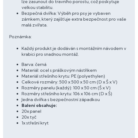
lze zasunout do travního porostu, což poskytuje
velkou stabilitu.
Bezpečná dvířka: Výběh pro psy je vybaven
zámkem, který zajišťuje extra bezpečnost pro vaše
malá zvířata.
Poznámka:
Každý produkt je dodáván s montážním návodem v
krabici pro snadnou montáž.
Barva: černá
Materiál: ocel s práškovým nástřikem
Materiál střešního krytu: PE (polyethylen)
Celkové rozměry: 500 x 500 x 50 cm (D x Š x V)
Rozměry panelu (každý): 100 x 50 cm (Š x V)
Rozměry střešního krytu: 106 x 106 cm (D x Š)
Jedna dvířka s bezpečnostní západkou
Balení obsahuje:
20x panel
20x tyč
1x střešní kryt