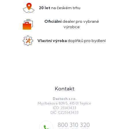
p
a
20 let
na českém trhu
t
í
Oficiální
dealer pro vybrané
výrobce
Vlastní výroba
doplňků pro bydlení
Kontakt
Dastech s.r.o.
Myslbekova 809/5, 415 01 Teplice
IČO: 25143433
DIČ: CZ25143433
800 310 320