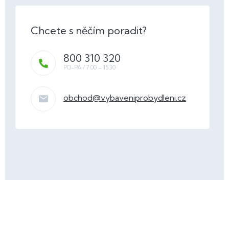
800 310 320
obchod
@
vybaveniprobydleni.cz
Z
á