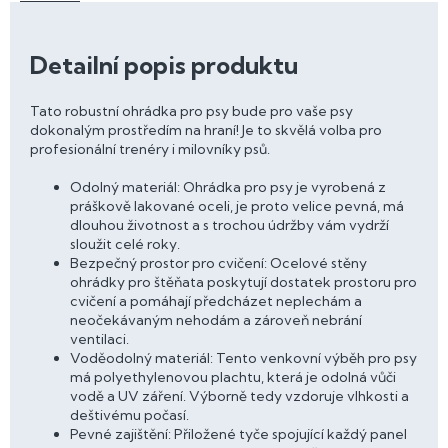
Detailní popis produktu
Tato robustní ohrádka pro psy bude pro vaše psy
dokonalým prostředím na hraní! Je to skvělá volba pro
profesionální trenéry i milovníky psů.
Odolný materiál: Ohrádka pro psy je vyrobená z
práškově lakované oceli, je proto velice pevná, má
dlouhou životnost a s trochou údržby vám vydrží
sloužit celé roky.
Bezpečný prostor pro cvičení: Ocelové stěny
ohrádky pro štěňata poskytují dostatek prostoru pro
cvičení a pomáhají předcházet neplechám a
neočekávaným nehodám a zároveň nebrání
ventilaci.
Voděodolný materiál: Tento venkovní výběh pro psy
má polyethylenovou plachtu, která je odolná vůči
vodě a UV záření. Výborně tedy vzdoruje vlhkosti a
deštivému počasí.
Pevné zajištění: Přiložené tyče spojující každý panel