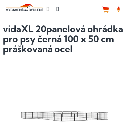
Přejít
na
NÁKUP
obsah
KOŠÍK
vidaXL 20panelová ohrádka
pro psy černá 100 x 50 cm
práškovaná ocel