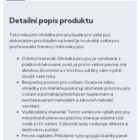
Detailní popis produktu
Tato robustní ohrádka pro psy bude pro vaše psy
dokonalým prostředím na hraní! Je to skvělá volba pro
profesionální trenéry i milovníky psů.
Odolný materiál: Ohrádka pro psy je vyrobená z
práškově lakované oceli, je proto velice pevná, má
dlouhou životnost a s trochou údržby vám vydrží
sloužit celé roky.
Bezpečný prostor pro cvičení: Ocelové stěny
ohrádky pro štěňata poskytují dostatek prostoru pro
cvičení a pomáhají předcházet neplechám a
neočekávaným nehodám a zároveň nebrání
ventilaci.
Voděodolný materiál: Tento venkovní výběh pro psy
má polyethylenovou plachtu, která je odolná vůči
vodě a UV záření. Výborně tedy vzdoruje vlhkosti a
deštivému počasí.
Pevné zajištění: Přiložené tyče spojující každý panel