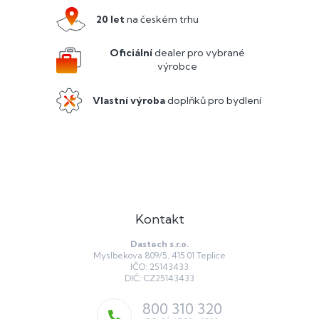
p
a
20 let
na českém trhu
t
í
Oficiální
dealer pro vybrané
výrobce
Vlastní výroba
doplňků pro bydlení
Kontakt
Dastech s.r.o.
Myslbekova 809/5, 415 01 Teplice
IČO: 25143433
DIČ: CZ25143433
800 310 320