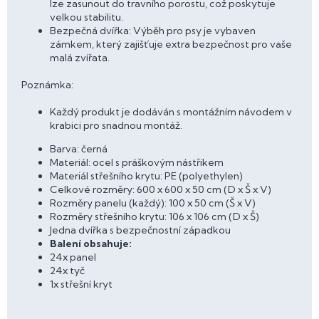
lze zasunout do travního porostu, což poskytuje
velkou stabilitu.
Bezpečná dvířka: Výběh pro psy je vybaven
zámkem, který zajišťuje extra bezpečnost pro vaše
malá zvířata.
Poznámka:
Každý produkt je dodáván s montážním návodem v
krabici pro snadnou montáž.
Barva: černá
Materiál: ocel s práškovým nástřikem
Materiál střešního krytu: PE (polyethylen)
Celkové rozměry: 600 x 600 x 50 cm (D x Š x V)
Rozměry panelu (každý): 100 x 50 cm (Š x V)
Rozměry střešního krytu: 106 x 106 cm (D x Š)
Jedna dvířka s bezpečnostní západkou
Balení obsahuje:
24x panel
24x tyč
1x střešní kryt