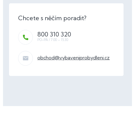
800 310 320
obchod
@
vybaveniprobydleni.cz
Z
á