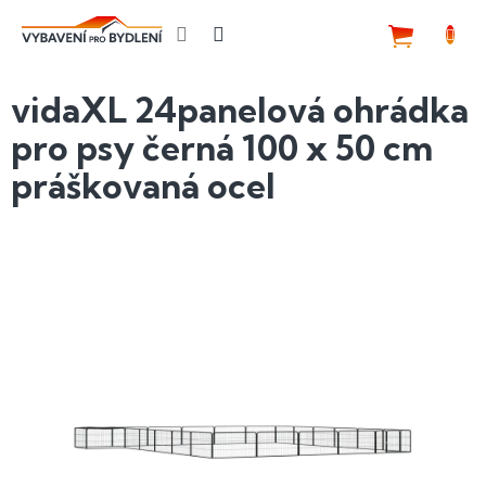
Přejít
na
NÁKUP
obsah
KOŠÍK
vidaXL 24panelová ohrádka
pro psy černá 100 x 50 cm
práškovaná ocel