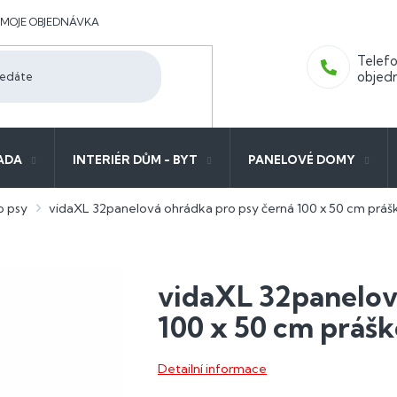
MOJE OBJEDNÁVKA
ADA
INTERIÉR DŮM - BYT
PANELOVÉ DOMY
o psy
vidaXL 32panelová ohrádka pro psy černá 100 x 50 cm práš
vidaXL 32panelov
100 x 50 cm prášk
Detailní informace