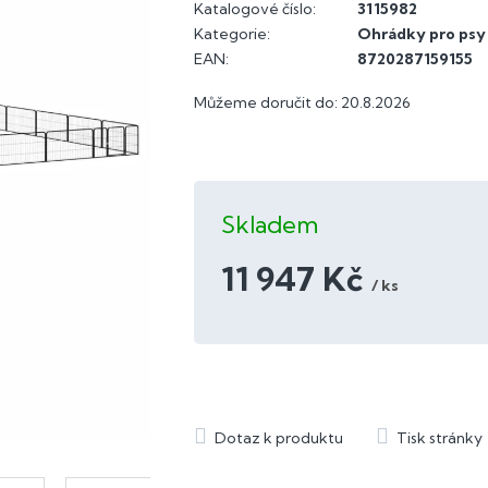
Katalogové číslo:
3115982
Kategorie
:
Ohrádky pro psy
EAN
:
8720287159155
Můžeme doručit do:
20.8.2026
Skladem
11 947 Kč
/ ks
Měrná
cena: