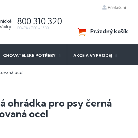
Přihlášení
800 310 320
Prázdný košík
NÁKUPNÍ
KOŠÍK
CHOVATELSKÉ POTŘEBY
AKCE A VÝPRODEJ
kovaná ocel
á ohrádka pro psy černá
ovaná ocel