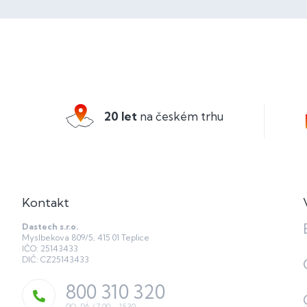
Z
á
p
a
20 let
na českém trhu
t
í
Kontakt
Dastech s.r.o.
Myslbekova 809/5, 415 01 Teplice
IČO: 25143433
DIČ: CZ25143433
800 310 320