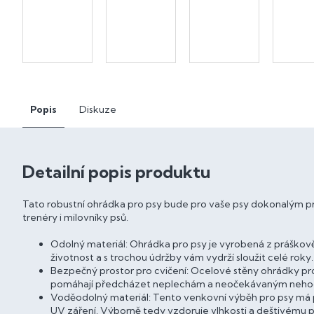
Popis
Diskuze
Detailní popis produktu
Tato robustní ohrádka pro psy bude pro vaše psy dokonalým pros
trenéry i milovníky psů.
Odolný materiál: Ohrádka pro psy je vyrobená z práškově
životnost a s trochou údržby vám vydrží sloužit celé roky.
Bezpečný prostor pro cvičení: Ocelové stěny ohrádky pro
pomáhají předcházet neplechám a neočekávaným nehodá
Voděodolný materiál: Tento venkovní výběh pro psy má p
UV záření. Výborně tedy vzdoruje vlhkosti a deštivému p