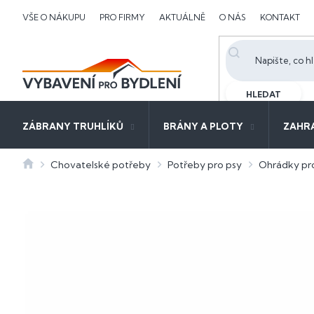
Přejít
VŠE O NÁKUPU
PRO FIRMY
AKTUÁLNĚ
O NÁS
KONTAKT
na
obsah
HLEDAT
ZÁBRANY TRUHLÍKŮ
BRÁNY A PLOTY
ZAHR
Domů
Chovatelské potřeby
Potřeby pro psy
Ohrádky pr