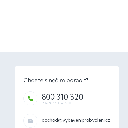
800 310 320
obchod
@
vybaveniprobydleni.cz