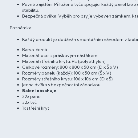
Pevné zajištění: Přiložené tyče spojující každý panel lze
stabilitu.
Bezpečná dvířka: Výběh pro psy je vybaven zámkem, kter
Poznámka:
Každý produkt je dodáván s montážním návodem v krabi
Barva: černá
Materiál: ocel s práškovým nástřikem
Materiál střešního krytu: PE (polyethylen)
Celkové rozměry: 800 x 800 x 50 cm (D x Š x V)
Rozměry panelu (každý): 100 x 50 cm (Š x V)
Rozměry střešního krytu: 106 x 106 cm (D x Š)
Jedna dvířka s bezpečnostní západkou
Balení obsahuje:
32x panel
32x tyč
1x střešní kryt