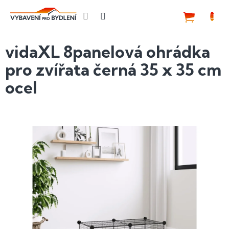
Přejít
na
NÁKUP
obsah
KOŠÍK
vidaXL 8panelová ohrádka
pro zvířata černá 35 x 35 cm
ocel