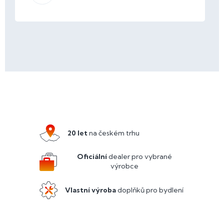
Z
á
p
a
20 let
na českém trhu
t
í
Oficiální
dealer pro vybrané
výrobce
Vlastní výroba
doplňků pro bydlení