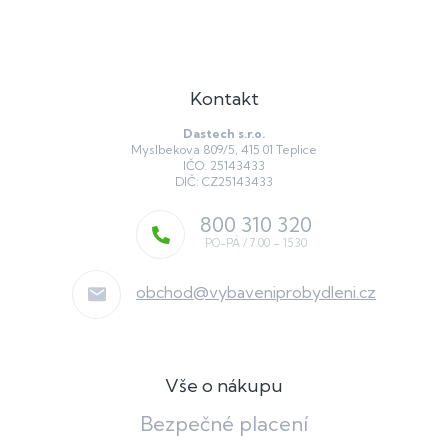
Kontakt
Dastech s.r.o.
Myslbekova 809/5, 415 01 Teplice
IČO: 25143433
DIČ: CZ25143433
800 310 320
obchod
@
vybaveniprobydleni.cz
Vše o nákupu
Bezpečné placení