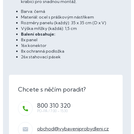
krabici pro snadnou montáž.
Barva: černá
Materiál: ocel s práškovým nástřikem
Rozměry panelu (každý): 35 x 35 cm (D x V)
Výška mřížky (každá): 1,5 cm
Balení obsahuje:
8x panel
16x konektor
8x ochranná podložka
26x stahovací pásek
800 310 320
obchod
@
vybaveniprobydleni.cz