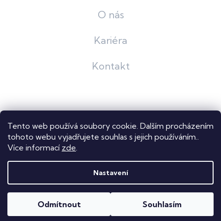
O nás
Kariéra
Kontakt
Grafický návrh
KošnarDesign
| Nakódoval
Pavel Skuček
Tento web používá soubory cookie. Dalším procházením
Shoptet
tohoto webu vyjadřujete souhlas s jejich používáním..
Více informací
zde
.
Copyright 2026
Dastech s.r.o.
. Všechna práva vyhrazena.
Upravit nastavení cookies
Nastavení
Odmítnout
Souhlasím