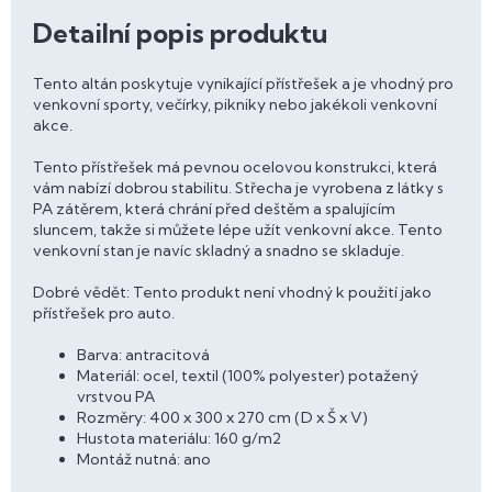
Detailní popis produktu
Tento altán poskytuje vynikající přístřešek a je vhodný pro
venkovní sporty, večírky, pikniky nebo jakékoli venkovní
akce.
Tento přístřešek má pevnou ocelovou konstrukci, která
vám nabízí dobrou stabilitu. Střecha je vyrobena z látky s
PA zátěrem, která chrání před deštěm a spalujícím
sluncem, takže si můžete lépe užít venkovní akce. Tento
venkovní stan je navíc skladný a snadno se skladuje.
Dobré vědět: Tento produkt není vhodný k použití jako
přístřešek pro auto.
Barva: antracitová
Materiál: ocel, textil (100% polyester) potažený
vrstvou PA
Rozměry: 400 x 300 x 270 cm (D x Š x V)
Hustota materiálu: 160 g/m2
Montáž nutná: ano