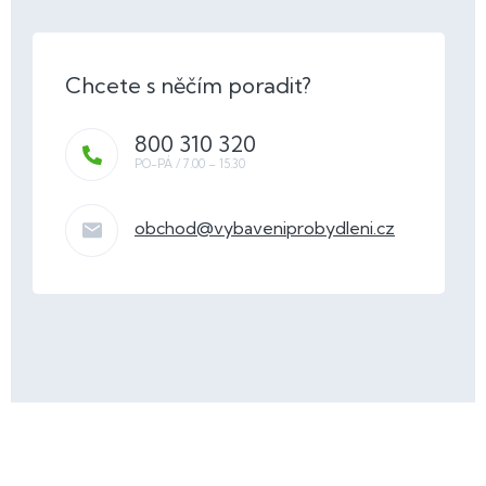
800 310 320
obchod
@
vybaveniprobydleni.cz
Z
á