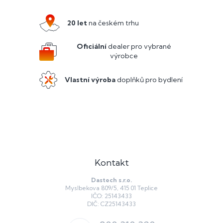
p
a
20 let
na českém trhu
t
í
Oficiální
dealer pro vybrané
výrobce
Vlastní výroba
doplňků pro bydlení
Kontakt
Dastech s.r.o.
Myslbekova 809/5, 415 01 Teplice
IČO: 25143433
DIČ: CZ25143433