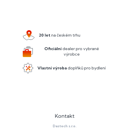
Z
á
p
a
20 let
na českém trhu
t
í
Oficiální
dealer pro vybrané
výrobce
Vlastní výroba
doplňků pro bydlení
Kontakt
Dastech s.r.o.