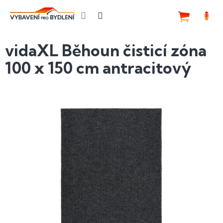
Přejít
na
NÁKUP
obsah
KOŠÍK
vidaXL Běhoun čisticí zóna
100 x 150 cm antracitový