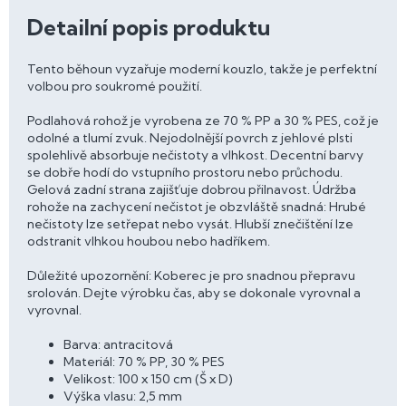
Detailní popis produktu
Tento běhoun vyzařuje moderní kouzlo, takže je perfektní
volbou pro soukromé použití.
Podlahová rohož je vyrobena ze 70 % PP a 30 % PES, což je
odolné a tlumí zvuk. Nejodolnější povrch z jehlové plsti
spolehlivě absorbuje nečistoty a vlhkost. Decentní barvy
se dobře hodí do vstupního prostoru nebo průchodu.
Gelová zadní strana zajišťuje dobrou přilnavost. Údržba
rohože na zachycení nečistot je obzvláště snadná: Hrubé
nečistoty lze setřepat nebo vysát. Hlubší znečištění lze
odstranit vlhkou houbou nebo hadříkem.
Důležité upozornění: Koberec je pro snadnou přepravu
srolován. Dejte výrobku čas, aby se dokonale vyrovnal a
vyrovnal.
Barva: antracitová
Materiál: 70 % PP, 30 % PES
Velikost: 100 x 150 cm (Š x D)
Výška vlasu: 2,5 mm