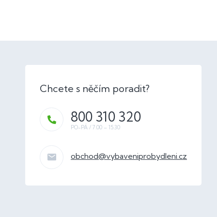
800 310 320
obchod
@
vybaveniprobydleni.cz