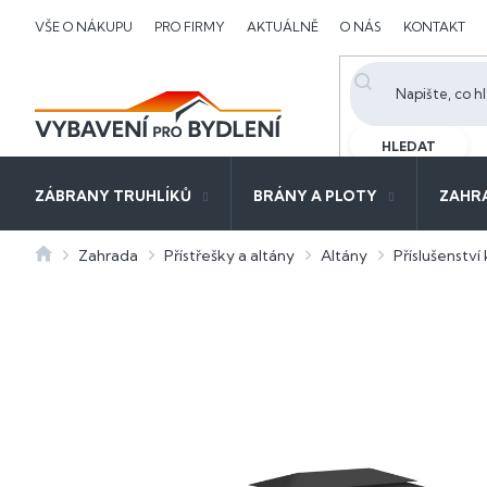
Přejít
VŠE O NÁKUPU
PRO FIRMY
AKTUÁLNĚ
O NÁS
KONTAKT
na
obsah
HLEDAT
ZÁBRANY TRUHLÍKŮ
BRÁNY A PLOTY
ZAHR
Domů
Zahrada
Přístřešky a altány
Altány
Příslušenství