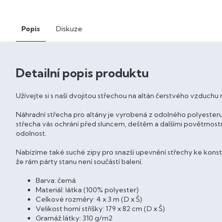
Popis
Diskuze
Detailní popis produktu
Užívejte si s naší dvojitou střechou na altán čerstvého vzduchu n
Náhradní střecha pro altány je vyrobená z odolného polyesteru
střecha vás ochrání před sluncem, deštěm a dalšími povětrnostní
odolnost.
Nabízíme také suché zipy pro snazší upevnění střechy ke kons
že rám párty stanu není součástí balení.
Barva: černá
Materiál: látka (100% polyester)
Celkové rozměry: 4 x 3 m (D x Š)
Velikost horní stříšky: 179 x 82 cm (D x Š)
Gramáž látky: 310 g/m2