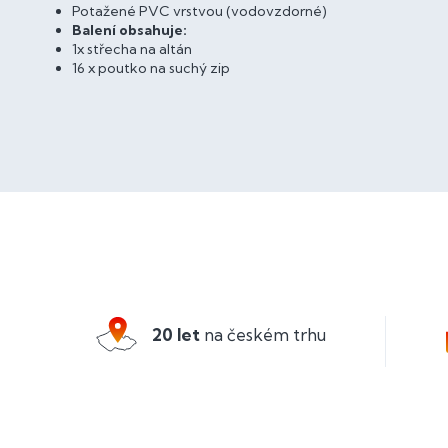
Potažené PVC vrstvou (vodovzdorné)
Balení obsahuje:
1x střecha na altán
16 x poutko na suchý zip
Z
á
p
a
20 let
na českém trhu
t
í