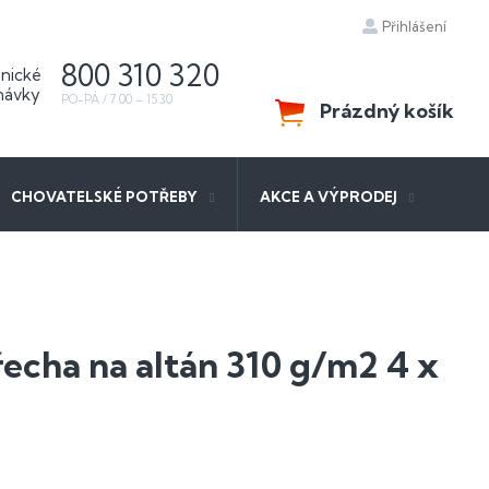
Přihlášení
800 310 320
Prázdný košík
NÁKUPNÍ
KOŠÍK
CHOVATELSKÉ POTŘEBY
AKCE A VÝPRODEJ
řecha na altán 310 g/m2 4 x