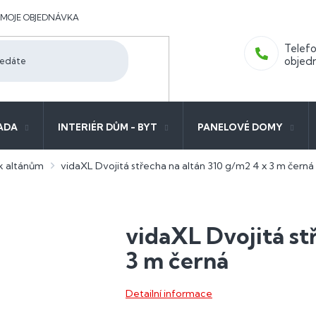
MOJE OBJEDNÁVKA
ADA
INTERIÉR DŮM - BYT
PANELOVÉ DOMY
 k altánům
vidaXL Dvojitá střecha na altán 310 g/m2 4 x 3 m černá
vidaXL Dvojitá st
3 m černá
Detailní informace