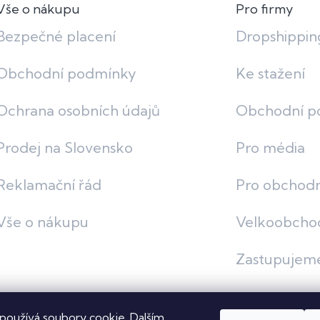
Vše o nákupu
Pro firmy
Bezpečné placení
Dropshippin
Obchodní podmínky
Ke stažení
Ochrana osobních údajů
Obchodní p
Prodej na Slovensko
Pro média
Reklamační řád
Pro obchodn
Vše o nákupu
Velkoobcho
Zastupujem
používá soubory cookie. Dalším