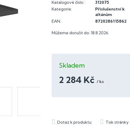
Katalogové číslo:
312075
Kategorie
:
Příslušenství k
altánům
EAN
:
8720286115862
Můžeme doručit do:
18.8.2026
Skladem
2 284 Kč
/ ks
Měrná
cena: