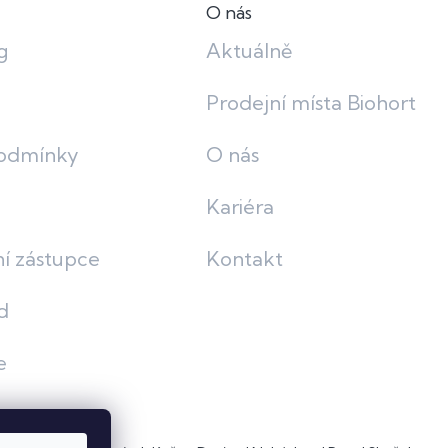
O nás
g
Aktuálně
Prodejní místa Biohort
odmínky
O nás
Kariéra
í zástupce
Kontakt
d
e