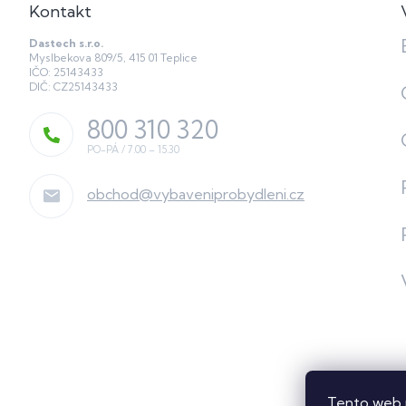
Kontakt
Dastech s.r.o.
Myslbekova 809/5, 415 01 Teplice
IČO: 25143433
DIČ: CZ25143433
800 310 320
obchod
@
vybaveniprobydleni.cz
Tento web 