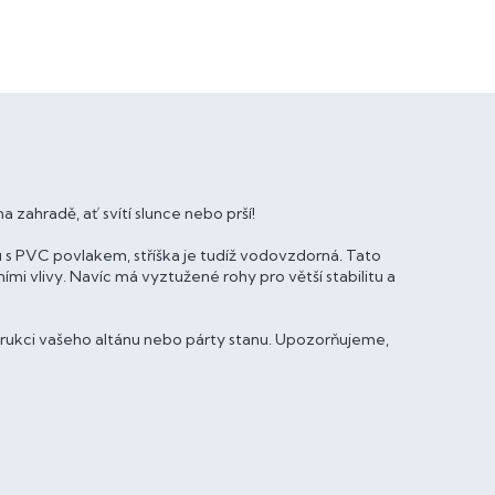
a zahradě, ať svítí slunce nebo prší!
 s PVC povlakem, stříška je tudíž vodovzdorná. Tato
mi vlivy. Navíc má vyztužené rohy pro větší stabilitu a
trukci vašeho altánu nebo párty stanu. Upozorňujeme,