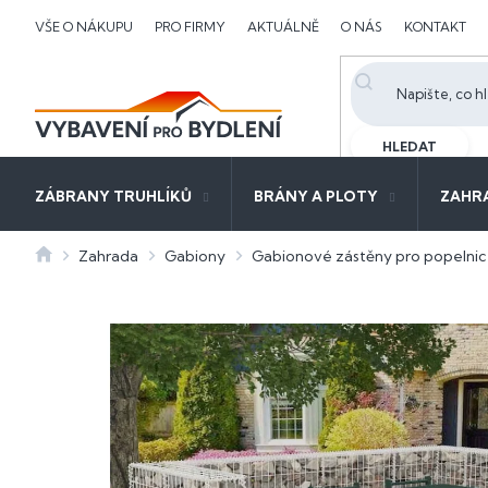
Přejít
VŠE O NÁKUPU
PRO FIRMY
AKTUÁLNĚ
O NÁS
KONTAKT
na
obsah
HLEDAT
ZÁBRANY TRUHLÍKŮ
BRÁNY A PLOTY
ZAHR
Domů
Zahrada
Gabiony
Gabionové zástěny pro popelni