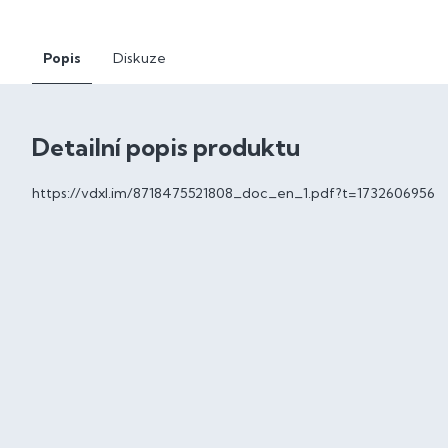
Popis
Diskuze
Detailní popis produktu
https://vdxl.im/8718475521808_doc_en_1.pdf?t=1732606956