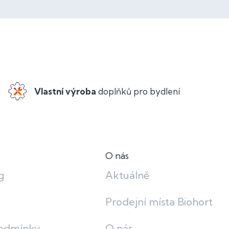
Vlastní výroba
doplňků pro bydlení
O nás
g
Aktuálně
Prodejní místa Biohort
odmínky
O nás