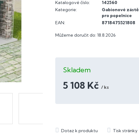
Katalogové číslo:
142560
Kategorie
:
Gabionové zást
pro popelnice
EAN
:
8718475521808
Můžeme doručit do:
18.8.2026
Skladem
5 108 Kč
/ ks
Měrná
cena: