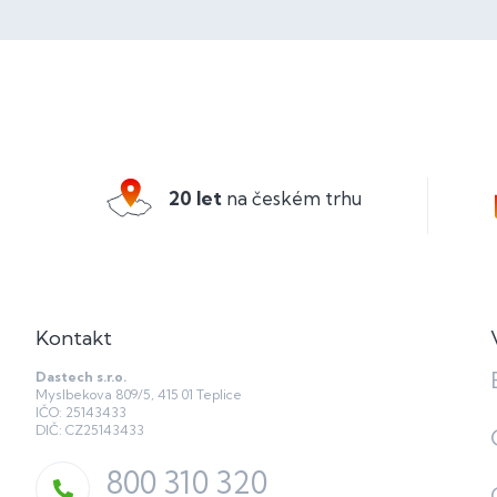
Z
á
p
a
20 let
na českém trhu
t
í
Kontakt
Dastech s.r.o.
Myslbekova 809/5, 415 01 Teplice
IČO: 25143433
DIČ: CZ25143433
800 310 320