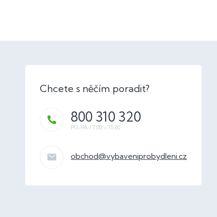
800 310 320
obchod
@
vybaveniprobydleni.cz