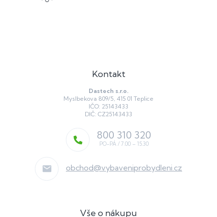
Kontakt
Dastech s.r.o.
Myslbekova 809/5, 415 01 Teplice
IČO: 25143433
DIČ: CZ25143433
800 310 320
obchod
@
vybaveniprobydleni.cz
Vše o nákupu