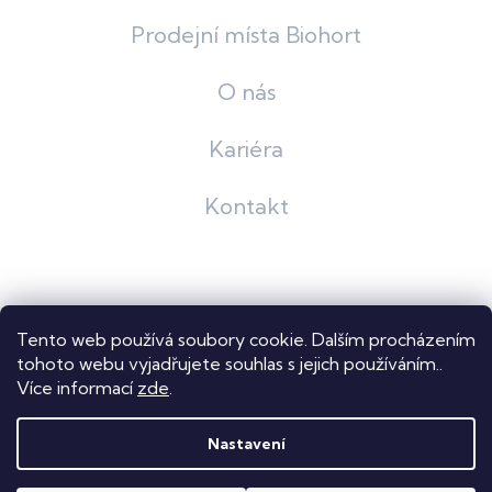
Prodejní místa Biohort
O nás
Kariéra
Kontakt
Grafický návrh
KošnarDesign
| Nakódoval
Pavel Skuček
Tento web používá soubory cookie. Dalším procházením
Shoptet
tohoto webu vyjadřujete souhlas s jejich používáním..
Více informací
zde
.
Copyright 2026
Dastech s.r.o.
. Všechna práva vyhrazena.
Upravit nastavení cookies
Nastavení