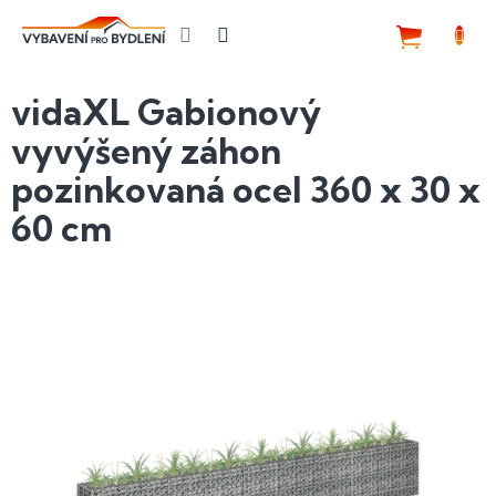
Přejít
na
NÁKUP
obsah
KOŠÍK
vidaXL Gabionový
vyvýšený záhon
pozinkovaná ocel 360 x 30 x
60 cm