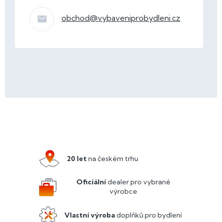
obchod
@
vybaveniprobydleni.cz
Z
á
p
a
20 let
na českém trhu
t
í
Oficiální
dealer pro vybrané
výrobce
Vlastní výroba
doplňků pro bydlení