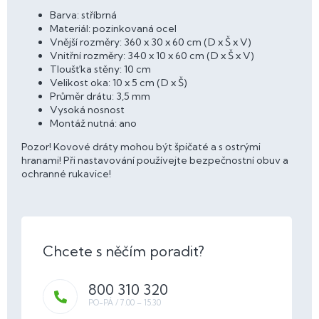
Barva: stříbrná
Materiál: pozinkovaná ocel
Vnější rozměry: 360 x 30 x 60 cm (D x Š x V)
Vnitřní rozměry: 340 x 10 x 60 cm (D x Š x V)
Tloušťka stěny: 10 cm
Velikost oka: 10 x 5 cm (D x Š)
Průměr drátu: 3,5 mm
Vysoká nosnost
Montáž nutná: ano
Pozor! Kovové dráty mohou být špičaté a s ostrými
hranami! Při nastavování používejte bezpečnostní obuv a
ochranné rukavice!
800 310 320