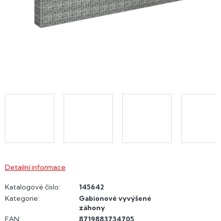
Detailní informace
Katalogové číslo:
145642
Kategorie
:
Gabionové vyvýšené
záhony
EAN
:
8719883734705