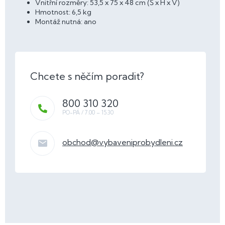
Vnitřní rozměry: 53,5 x 75 x 48 cm (Š x H x V)
Hmotnost: 6,5 kg
Montáž nutná: ano
800 310 320
obchod
@
vybaveniprobydleni.cz