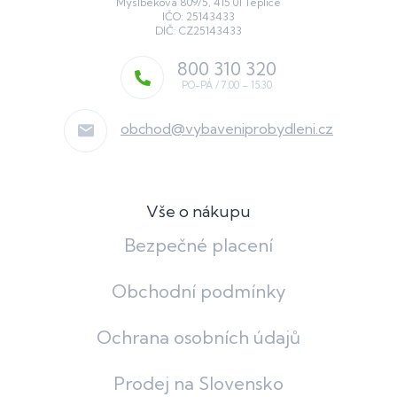
Myslbekova 809/5, 415 01 Teplice
IČO: 25143433
DIČ: CZ25143433
800 310 320
obchod
@
vybaveniprobydleni.cz
Vše o nákupu
Bezpečné placení
Obchodní podmínky
Ochrana osobních údajů
Prodej na Slovensko