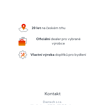
Z
á
p
a
20 let
na českém trhu
t
í
Oficiální
dealer pro vybrané
výrobce
Vlastní výroba
doplňků pro bydlení
Kontakt
Dastech s.r.o.