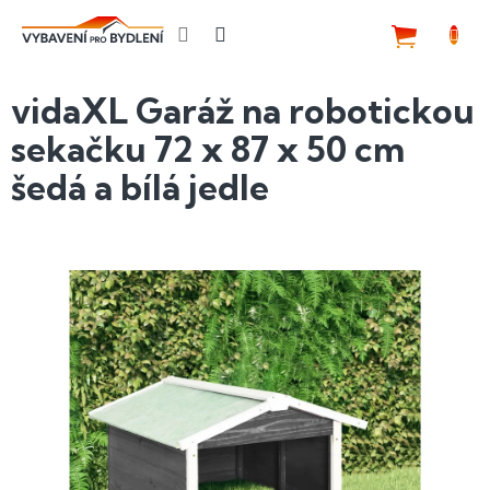
Přejít
na
NÁKUP
obsah
KOŠÍK
vidaXL Garáž na robotickou
sekačku 72 x 87 x 50 cm
šedá a bílá jedle