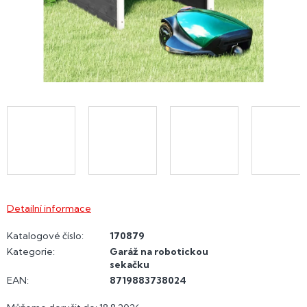
Detailní informace
Katalogové číslo:
170879
Kategorie
:
Garáž na robotickou
sekačku
EAN
:
8719883738024