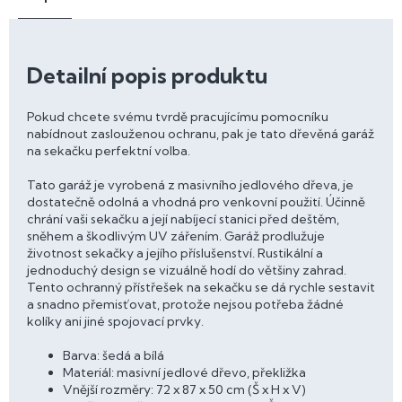
Detailní popis produktu
Pokud chcete svému tvrdě pracujícímu pomocníku
nabídnout zaslouženou ochranu, pak je tato dřevěná garáž
na sekačku perfektní volba.
Tato garáž je vyrobená z masivního jedlového dřeva, je
dostatečně odolná a vhodná pro venkovní použití. Účinně
chrání vaši sekačku a její nabíjecí stanici před deštěm,
sněhem a škodlivým UV zářením. Garáž prodlužuje
životnost sekačky a jejího příslušenství. Rustikální a
jednoduchý design se vizuálně hodí do většiny zahrad.
Tento ochranný přístřešek na sekačku se dá rychle sestavit
a snadno přemisťovat, protože nejsou potřeba žádné
kolíky ani jiné spojovací prvky.
Barva: šedá a bílá
Materiál: masivní jedlové dřevo, překližka
Vnější rozměry: 72 x 87 x 50 cm (Š x H x V)