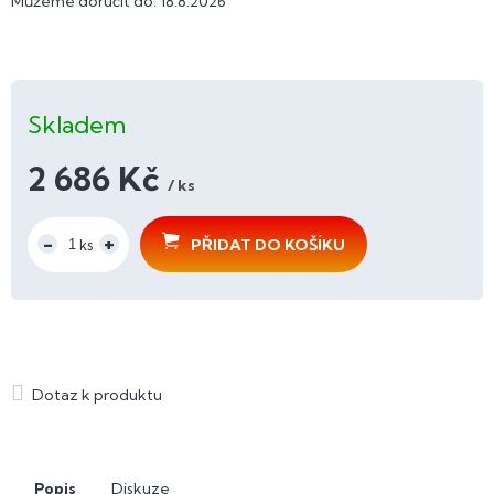
Můžeme doručit do:
18.8.2026
Skladem
2 686 Kč
/ ks
Měrná
cena:
PŘIDAT DO KOŠÍKU
Popis
Diskuze