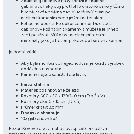
Zesílené gabionové háky: Použité zesílené
gabionové háky pojí protilehlé drátěné panely těsně
k sobě, takže opěrná zeď si udrží svůj tvar i po
naplnění kamením nebo jiným materiálem.
Pohodlné použití: Po dokončení montáže stačí
gabionový koš naplnit kameny a můžete jej ihned
začít používat. Může být naplněn přírodními
materiály, jako je beton, pískovec a barevný kámen.
Je dobré vědět:
Aby byla montáž co nejjednodušší, je každý výrobek
dodáván s návodem.
Kameny nejsou součástí dodávky.
Barva: stříbrná
Materiál: pozinkované železo
Rozměry: 300 x 50 x 120/140 cm (D x Š x V)
Rozměry oka: 5 x 10 cm (D x Š)
Průměr dráty: 3,5 mm
Dodávka obsahuje:
10x gabionový koš
Pozor! Kovové dráty mohou být špičaté a s ostrými