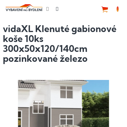
Přejít
na
NÁKUP
obsah
KOŠÍK
vidaXL Klenuté gabionové
koše 10ks
300x50x120/140cm
pozinkované železo