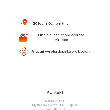
Z
á
p
a
20 let
na českém trhu
t
í
Oficiální
dealer pro vybrané
výrobce
Vlastní výroba
doplňků pro bydlení
Kontakt
Dastech s.r.o.
Myslbekova 809/5, 415 01 Teplice
IČO: 25143433