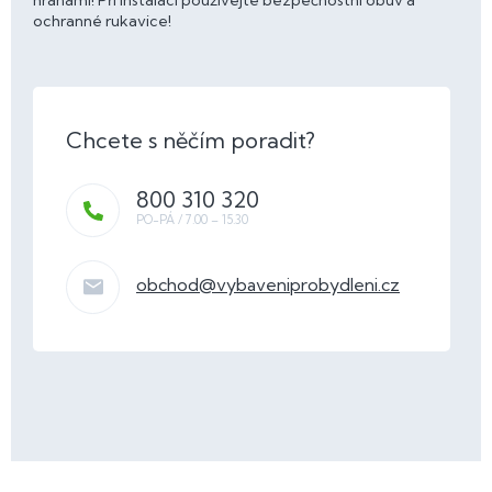
hranami! Při instalaci používejte bezpečnostní obuv a
ochranné rukavice!
800 310 320
obchod
@
vybaveniprobydleni.cz