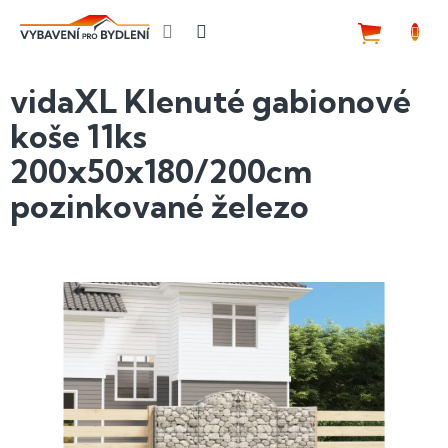
Přejít
na
NÁKUP
obsah
KOŠÍK
vidaXL Klenuté gabionové
koše 11ks
200x50x180/200cm
pozinkované železo