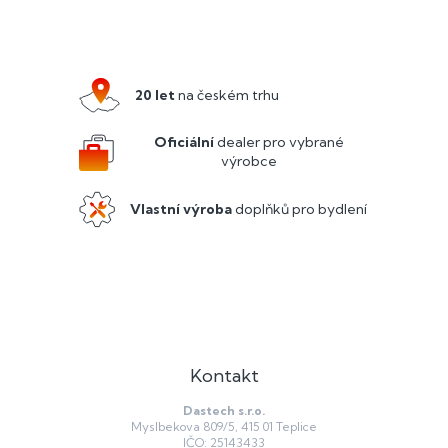
Z
á
p
a
20 let
na českém trhu
t
í
Oficiální
dealer pro vybrané
výrobce
Vlastní výroba
doplňků pro bydlení
Kontakt
Dastech s.r.o.
Myslbekova 809/5, 415 01 Teplice
IČO: 25143433