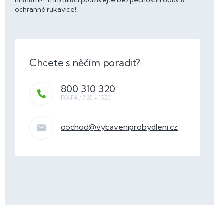
hranami! Při instalaci používejte bezpečnostní obuv a
ochranné rukavice!
800 310 320
obchod
@
vybaveniprobydleni.cz