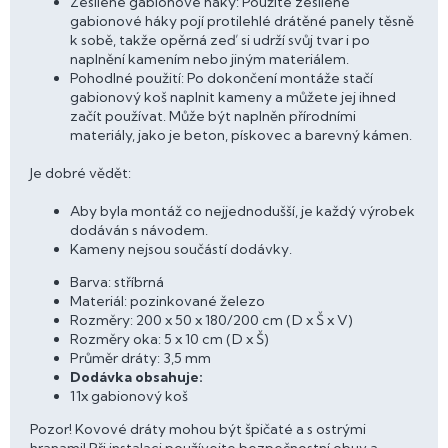
Zesílené gabionové háky: Použité zesílené
gabionové háky pojí protilehlé drátěné panely těsně
k sobě, takže opěrná zeď si udrží svůj tvar i po
naplnění kamením nebo jiným materiálem.
Pohodlné použití: Po dokončení montáže stačí
gabionový koš naplnit kameny a můžete jej ihned
začít používat. Může být naplněn přírodními
materiály, jako je beton, pískovec a barevný kámen.
Je dobré vědět:
Aby byla montáž co nejjednodušší, je každý výrobek
dodáván s návodem.
Kameny nejsou součástí dodávky.
Barva: stříbrná
Materiál: pozinkované železo
Rozměry: 200 x 50 x 180/200 cm (D x Š x V)
Rozměry oka: 5 x 10 cm (D x Š)
Průměr dráty: 3,5 mm
Dodávka obsahuje:
11x gabionový koš
Pozor! Kovové dráty mohou být špičaté a s ostrými