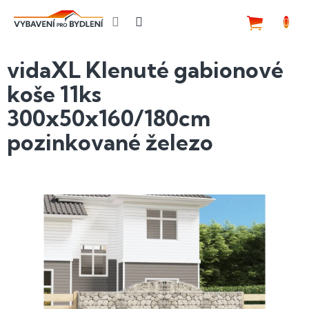
Přejít
na
NÁKUP
obsah
KOŠÍK
vidaXL Klenuté gabionové
koše 11ks
300x50x160/180cm
pozinkované železo