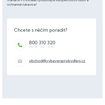
hranami! Při instalaci používejte bezpečnostní obuv a
ochranné rukavice!
800 310 320
obchod
@
vybaveniprobydleni.cz