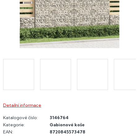
Detailní informace
Katalogové číslo:
3146764
Kategorie
:
Gabionové koše
EAN
:
8720845573478