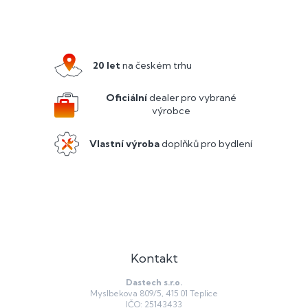
Z
á
p
a
20 let
na českém trhu
t
í
Oficiální
dealer pro vybrané
výrobce
Vlastní výroba
doplňků pro bydlení
Kontakt
Dastech s.r.o.
Myslbekova 809/5, 415 01 Teplice
IČO: 25143433