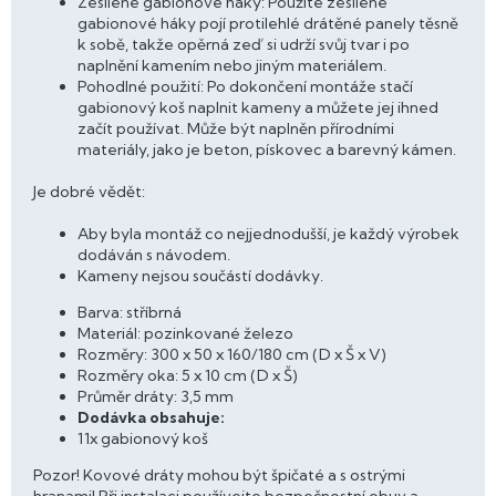
Zesílené gabionové háky: Použité zesílené
gabionové háky pojí protilehlé drátěné panely těsně
k sobě, takže opěrná zeď si udrží svůj tvar i po
naplnění kamením nebo jiným materiálem.
Pohodlné použití: Po dokončení montáže stačí
gabionový koš naplnit kameny a můžete jej ihned
začít používat. Může být naplněn přírodními
materiály, jako je beton, pískovec a barevný kámen.
Je dobré vědět:
Aby byla montáž co nejjednodušší, je každý výrobek
dodáván s návodem.
Kameny nejsou součástí dodávky.
Barva: stříbrná
Materiál: pozinkované železo
Rozměry: 300 x 50 x 160/180 cm (D x Š x V)
Rozměry oka: 5 x 10 cm (D x Š)
Průměr dráty: 3,5 mm
Dodávka obsahuje:
11x gabionový koš
Pozor! Kovové dráty mohou být špičaté a s ostrými