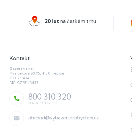
á
p
a
20 let
na českém trhu
t
í
Kontakt
Dastech s.r.o.
Myslbekova 809/5, 415 01 Teplice
IČO: 25143433
DIČ: CZ25143433
800 310 320
obchod
@
vybaveniprobydleni.cz