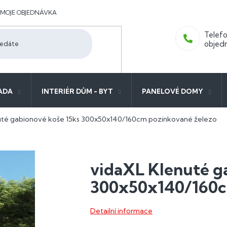
MOJE OBJEDNÁVKA
ADA
INTERIÉR DŮM - BYT
PANELOVÉ DOMY
uté gabionové koše 15ks 300x50x140/160cm pozinkované železo
vidaXL Klenuté g
300x50x140/160c
Detailní informace