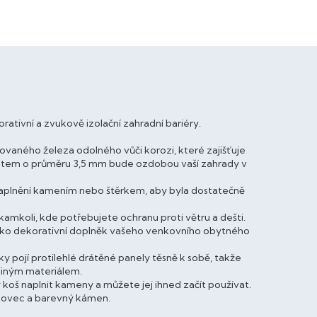
ativní a zvukově izolační zahradní bariéry.
vaného železa odolného vůči korozi, které zajišťuje
drátem o průměru 3,5 mm bude ozdobou vaší zahrady v
 naplnění kamením nebo štěrkem, aby byla dostatečně
amkoli, kde potřebujete ochranu proti větru a dešti.
jako dekorativní doplněk vašeho venkovního obytného
 pojí protilehlé drátěné panely těsně k sobě, takže
 jiným materiálem.
koš naplnit kameny a můžete jej ihned začít používat.
ískovec a barevný kámen.