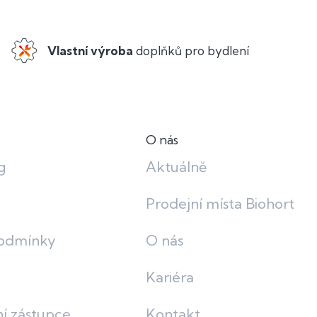
Vlastní výroba
doplňků pro bydlení
O nás
g
Aktuálně
Prodejní místa Biohort
odmínky
O nás
Kariéra
í zástupce
Kontakt