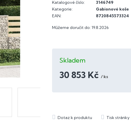
Katalogové číslo:
3146749
Kategorie
:
Gabionové koše
EAN
:
8720845573324
Můžeme doručit do:
19.8.2026
Skladem
30 853 Kč
/ ks
Měrná
cena: