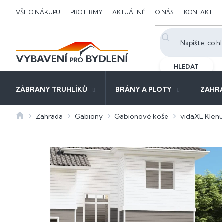
Přejít
VŠE O NÁKUPU
PRO FIRMY
AKTUÁLNĚ
O NÁS
KONTAKT
na
obsah
HLEDAT
ZÁBRANY TRUHLÍKŮ
BRÁNY A PLOTY
ZAHR
Domů
Zahrada
Gabiony
Gabionové koše
vidaXL Klen