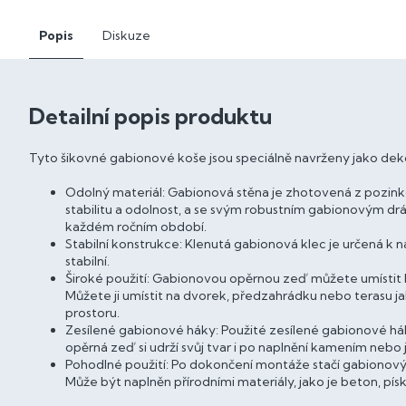
Popis
Diskuze
Detailní popis produktu
Tyto šikovné gabionové koše jsou speciálně navrženy jako dekor
Odolný materiál: Gabionová stěna je zhotovená z pozinko
stabilitu a odolnost, a se svým robustním gabionovým 
každém ročním období.
Stabilní konstrukce: Klenutá gabionová klec je určená k
stabilní.
Široké použití: Gabionovou opěrnou zeď můžete umístit k
Můžete ji umístit na dvorek, předzahrádku nebo terasu 
prostoru.
Zesílené gabionové háky: Použité zesílené gabionové háky
opěrná zeď si udrží svůj tvar i po naplnění kamením nebo
Pohodlné použití: Po dokončení montáže stačí gabionový 
Může být naplněn přírodními materiály, jako je beton, p