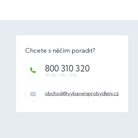
800 310 320
obchod
@
vybaveniprobydleni.cz