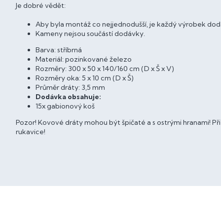
Je dobré vědět:
Aby byla montáž co nejjednodušší, je každý výrobek do
Kameny nejsou součástí dodávky.
Barva: stříbrná
Materiál: pozinkované železo
Rozměry: 300 x 50 x 140/160 cm (D x Š x V)
Rozměry oka: 5 x 10 cm (D x Š)
Průměr dráty: 3,5 mm
Dodávka obsahuje:
15x gabionový koš
Pozor! Kovové dráty mohou být špičaté a s ostrými hranami! Př
rukavice!
Z