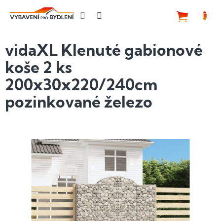
Přejít
na
NÁKUP
obsah
KOŠÍK
vidaXL Klenuté gabionové
koše 2 ks
200x30x220/240cm
pozinkované železo