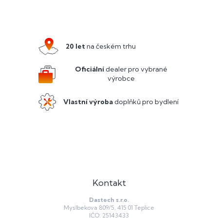
Z
á
p
a
20 let
na českém trhu
t
í
Oficiální
dealer pro vybrané
výrobce
Vlastní výroba
doplňků pro bydlení
Kontakt
Dastech s.r.o.
Myslbekova 809/5, 415 01 Teplice
IČO: 25143433