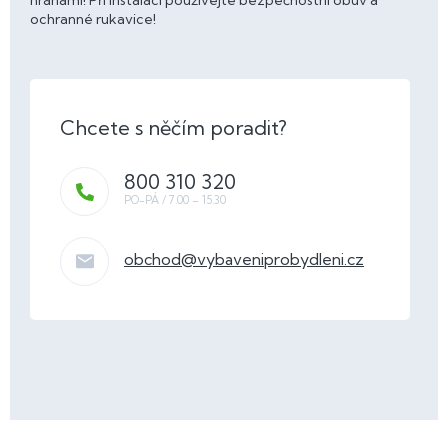
hranami! Při instalaci používejte bezpečnostní obuv a
ochranné rukavice!
800 310 320
obchod
@
vybaveniprobydleni.cz