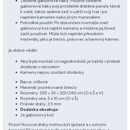
Zesílené gabionové háky: Použité zesílené
gabionové háky pojí protilehlé drátěné panely těsně
k sobě, takže opěrná zeď si udrží svůj tvar i po
naplnění kamením nebo jiným materiálem.
Pohodlné použití: Po dokončení montáže stačí
gabionový koš naplnit kameny a můžete jej ihned
začít používat. Může být naplněn přírodními
materiály, jako je beton, pískovec a barevný kámen.
Je dobré vědět:
Aby byla montáž co nejjednodušší, je každý výrobek
dodáván s návodem.
Kameny nejsou součástí dodávky.
Barva: stříbrná
Materiál: pozinkované železo
Rozměry: 200 × 30 × 220/240 cm (D x Š x V)
Rozměry oka: 5 x 10 cm (D x Š)
Průměr dráty: 3,5 mm
Dodávka obsahuje:
2x gabionový koš
Pozor! Kovové dráty mohou být špičaté a s ostrými