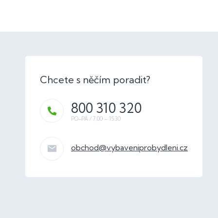
800 310 320
obchod
@
vybaveniprobydleni.cz