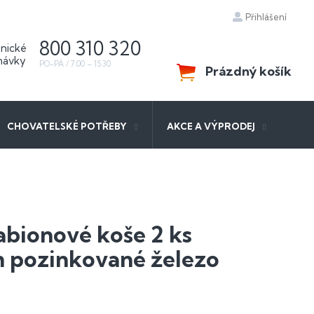
Přihlášení
800 310 320
Prázdný košík
NÁKUPNÍ
KOŠÍK
CHOVATELSKÉ POTŘEBY
AKCE A VÝPRODEJ
abionové koše 2 ks
 pozinkované železo