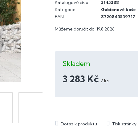
Katalogové číslo:
3145388
Kategorie
:
Gabionové koše
EAN
:
8720845559717
Můžeme doručit do:
19.8.2026
Skladem
3 283 Kč
/ ks
Měrná
cena: