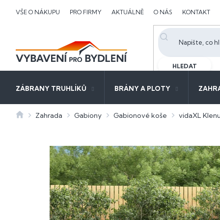
Přejít
VŠE O NÁKUPU
PRO FIRMY
AKTUÁLNĚ
O NÁS
KONTAKT
na
obsah
HLEDAT
ZÁBRANY TRUHLÍKŮ
BRÁNY A PLOTY
ZAHR
Domů
Zahrada
Gabiony
Gabionové koše
vidaXL Klen