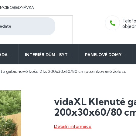
MOJE OBJEDNÁVKA
ADA
INTERIÉR DŮM - BYT
PANELOVÉ DOMY
uté gabionové koše 2 ks 200x30x60/80 cm pozinkované železo
vidaXL Klenuté g
200x30x60/80 cm
Detailní informace