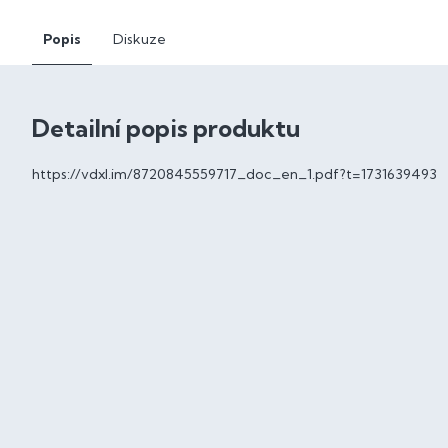
Popis
Diskuze
Detailní popis produktu
https://vdxl.im/8720845559717_doc_en_1.pdf?t=1731639493