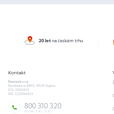
Z
á
p
a
20 let
na českém trhu
t
í
Kontakt
Dastech s.r.o.
Myslbekova 809/5, 415 01 Teplice
IČO: 25143433
DIČ: CZ25143433
800 310 320