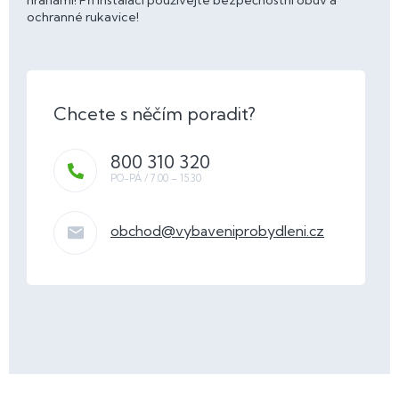
hranami! Při instalaci používejte bezpečnostní obuv a
ochranné rukavice!
800 310 320
obchod
@
vybaveniprobydleni.cz