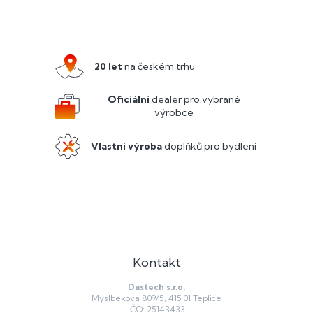
Z
á
p
a
20 let
na českém trhu
t
í
Oficiální
dealer pro vybrané
výrobce
Vlastní výroba
doplňků pro bydlení
Kontakt
Dastech s.r.o.
Myslbekova 809/5, 415 01 Teplice
IČO: 25143433