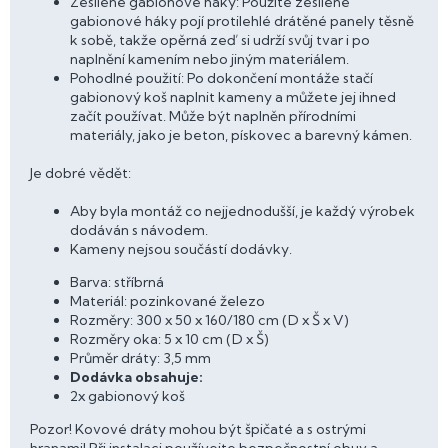
Zesílené gabionové háky: Použité zesílené
gabionové háky pojí protilehlé drátěné panely těsně
k sobě, takže opěrná zeď si udrží svůj tvar i po
naplnění kamením nebo jiným materiálem.
Pohodlné použití: Po dokončení montáže stačí
gabionový koš naplnit kameny a můžete jej ihned
začít používat. Může být naplněn přírodními
materiály, jako je beton, pískovec a barevný kámen.
Je dobré vědět:
Aby byla montáž co nejjednodušší, je každý výrobek
dodáván s návodem.
Kameny nejsou součástí dodávky.
Barva: stříbrná
Materiál: pozinkované železo
Rozměry: 300 x 50 x 160/180 cm (D x Š x V)
Rozměry oka: 5 x 10 cm (D x Š)
Průměr dráty: 3,5 mm
Dodávka obsahuje:
2x gabionový koš
Pozor! Kovové dráty mohou být špičaté a s ostrými