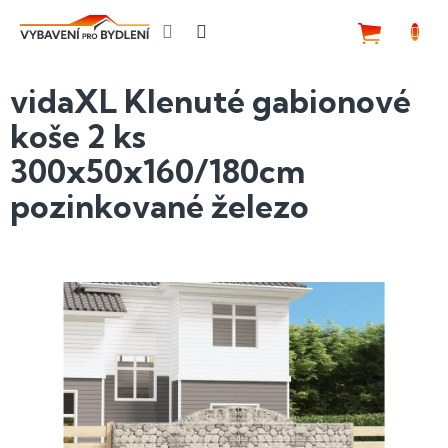
Přejít
na
NÁKUP
obsah
KOŠÍK
vidaXL Klenuté gabionové
koše 2 ks
300x50x160/180cm
pozinkované železo