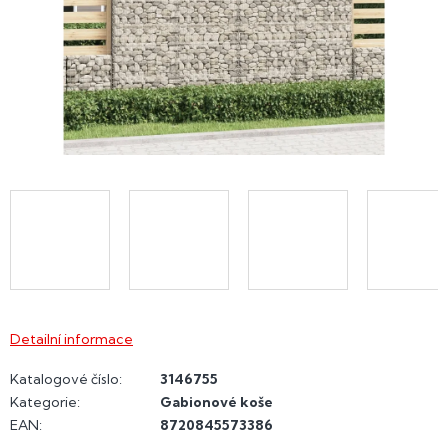
Detailní informace
Katalogové číslo:
3146755
Kategorie
:
Gabionové koše
EAN
:
8720845573386