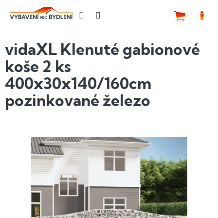
Přejít
na
NÁKUP
obsah
KOŠÍK
vidaXL Klenuté gabionové
koše 2 ks
400x30x140/160cm
pozinkované železo