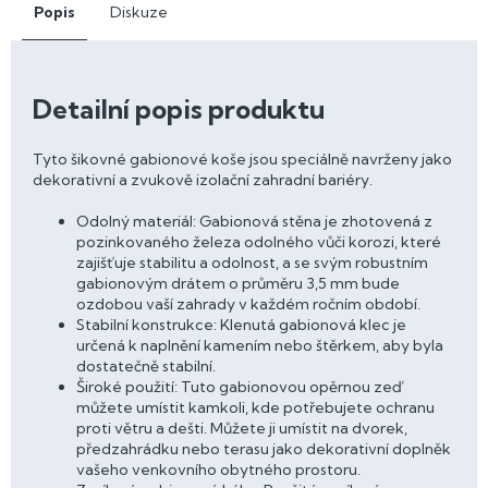
Popis
Diskuze
Detailní popis produktu
Tyto šikovné gabionové koše jsou speciálně navrženy jako
dekorativní a zvukově izolační zahradní bariéry.
Odolný materiál: Gabionová stěna je zhotovená z
pozinkovaného železa odolného vůči korozi, které
zajišťuje stabilitu a odolnost, a se svým robustním
gabionovým drátem o průměru 3,5 mm bude
ozdobou vaší zahrady v každém ročním období.
Stabilní konstrukce: Klenutá gabionová klec je
určená k naplnění kamením nebo štěrkem, aby byla
dostatečně stabilní.
Široké použití: Tuto gabionovou opěrnou zeď
můžete umístit kamkoli, kde potřebujete ochranu
proti větru a dešti. Můžete ji umístit na dvorek,
předzahrádku nebo terasu jako dekorativní doplněk
vašeho venkovního obytného prostoru.