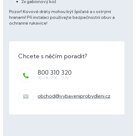
2x gabionový koš
Pozor! Kovové dráty mohou být špičaté a s ostrými
hranami! Při instalaci používejte bezpečnostní obuv a
ochranné rukavice!
800 310 320
obchod
@
vybaveniprobydleni.cz