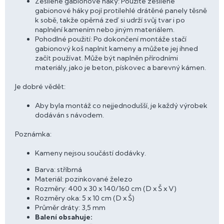
Zesílené gabionové háky: Použité zesílené
gabionové háky pojí protilehlé drátěné panely těsně
k sobě, takže opěrná zeď si udrží svůj tvar i po
naplnění kamením nebo jiným materiálem.
Pohodlné použití: Po dokončení montáže stačí
gabionový koš naplnit kameny a můžete jej ihned
začít používat. Může být naplněn přírodními
materiály, jako je beton, pískovec a barevný kámen.
Je dobré vědět:
Aby byla montáž co nejjednodušší, je každý výrobek
dodáván s návodem.
Poznámka:
Kameny nejsou součástí dodávky.
Barva: stříbrná
Materiál: pozinkované železo
Rozměry: 400 x 30 x 140/160 cm (D x Š x V)
Rozměry oka: 5 x 10 cm (D x Š)
Průměr dráty: 3,5 mm
Balení obsahuje: