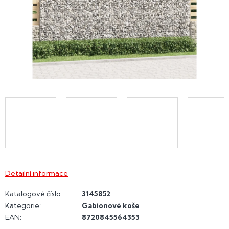
Detailní informace
Katalogové číslo:
3145852
Kategorie
:
Gabionové koše
EAN
:
8720845564353