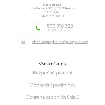
Dastech s.r.o.
Myslbekova 809/5, 415 01 Teplice
IČO: 25143433
DIČ: CZ25143433
800 310 320
obchod
@
vybaveniprobydleni.cz
Vše o nákupu
Bezpečné placení
Obchodní podmínky
Ochrana osobních údajů