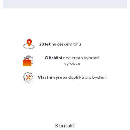
Z
á
p
a
20 let
na českém trhu
t
í
Oficiální
dealer pro vybrané
výrobce
Vlastní výroba
doplňků pro bydlení
Kontakt